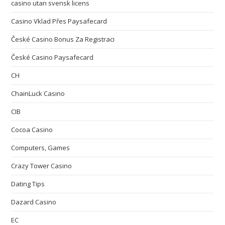
casino utan svensk licens
Casino Vklad Přes Paysafecard
České Casino Bonus Za Registraci
České Casino Paysafecard
CH
ChainLuck Casino
CIB
Cocoa Casino
Computers, Games
Crazy Tower Сasino
Dating Tips
Dazard Casino
EC