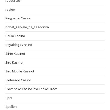
resources
review
Ringospin Casino
riobet_zerkalo_na_segodnya
Roulo Casino
Royaldogs Casino
Siirto Kasinot
Siru Kasinot
Siru Mobile Kasinot
Slotorado Casino
Slovenské Casino Pro České Hráče
Spei
Spellen