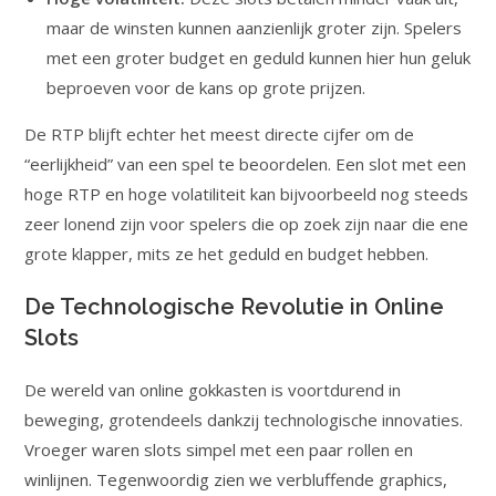
maar de winsten kunnen aanzienlijk groter zijn. Spelers
met een groter budget en geduld kunnen hier hun geluk
beproeven voor de kans op grote prijzen.
De RTP blijft echter het meest directe cijfer om de
“eerlijkheid” van een spel te beoordelen. Een slot met een
hoge RTP en hoge volatiliteit kan bijvoorbeeld nog steeds
zeer lonend zijn voor spelers die op zoek zijn naar die ene
grote klapper, mits ze het geduld en budget hebben.
De Technologische Revolutie in Online
Slots
De wereld van online gokkasten is voortdurend in
beweging, grotendeels dankzij technologische innovaties.
Vroeger waren slots simpel met een paar rollen en
winlijnen. Tegenwoordig zien we verbluffende graphics,