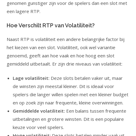
genomen gunstiger zijn voor de spelers dan een slot met
een lagere RTP.
Hoe Verschilt RTP van Volatiliteit?
Naast RTP is volatiliteit een andere belangrijke factor bij
het kiezen van een slot. Volatiliteit, ook wel variantie
genoemd, geeft aan hoe vaak en hoe hoog een slot
gemiddeld uitbetaalt. Er zijn drie niveaus van volatiliteit:
Lage volatiliteit:
Deze slots betalen vaker uit, maar
de winsten zijn meestal kleiner. Dit is ideaal voor
spelers die langer willen spelen met een kleiner budget
en op zoek zijn naar frequente, kleine overwinningen.
Gemiddelde volatiliteit:
Een balans tussen frequente
uitbetalingen en grotere winsten. Dit is een populaire
keuze voor veel spelers.
Hoge volatiliteit:
Deze slots betalen minder vaak uit,