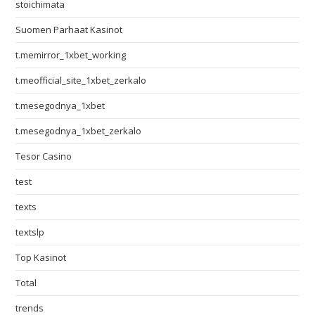
stoichimata
Suomen Parhaat Kasinot
t.memirror_1xbet_working
t.meofficial_site_1xbet_zerkalo
t.mesegodnya_1xbet
t.mesegodnya_1xbet_zerkalo
Tesor Casino
test
texts
textslp
Top Kasinot
Total
trends