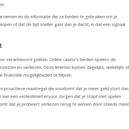
en.
te nemen en de informatie die ze bieden te gebruiken om je
lopen of dat de tijd sneller gaat dan je dacht, is dat een signaal
t
 voor verantwoord gokken. Online casino’s bieden spelers de
inzetten en verliezen. Deze limieten kunnen dagelijks, wekelijks o
 financiële mogelijkheden te blijven.
 een proactieve maatregel die voorkomt dat je meer geld stort dan
r kan een verlieslimiet ervoor zorgen dat je stopt met spelen
komt dat je probeert verliezen terug te winnen door steeds mee