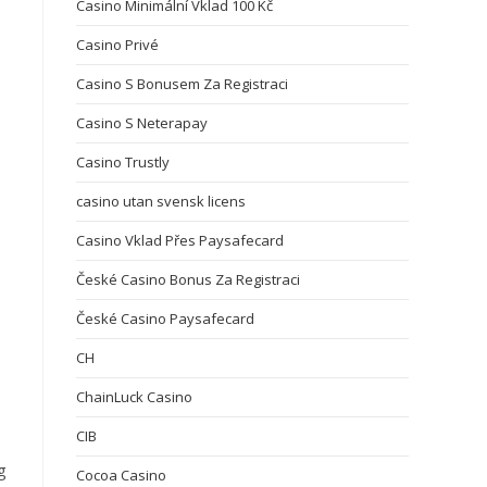
Casino Minimální Vklad 100 Kč
Casino Privé
Casino S Bonusem Za Registraci
Casino S Neterapay
Casino Trustly
casino utan svensk licens
Casino Vklad Přes Paysafecard
České Casino Bonus Za Registraci
České Casino Paysafecard
CH
ChainLuck Casino
CIB
g
Cocoa Casino