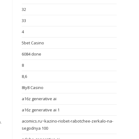
32
33
4
5bet Casino
6084 done
8
8,6
8ty8 Casino
a16z generative ai
a16z generative ai 1
acomics.ru~kazino-riobet-rabotchee-zerkalo-na-
.
segodnya 100