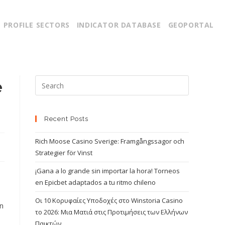
PROFILE SECTORS
INDICATOR DATABASE
GEOPORTAL
e
Recent Posts
Rich Moose Casino Sverige: Framgångssagor och
Strategier för Vinst
¡Gana a lo grande sin importar la hora! Torneos
en Epicbet adaptados a tu ritmo chileno
Οι 10 Κορυφαίες Υποδοχές στο Winstoria Casino
n
το 2026: Μια Ματιά στις Προτιμήσεις των Ελλήνων
Παικτών