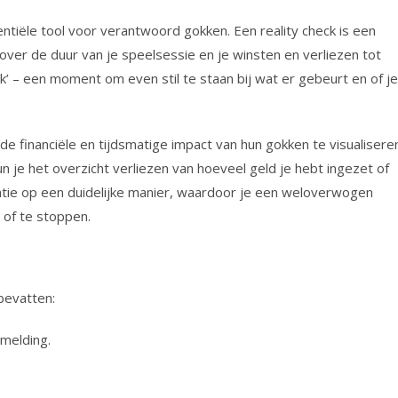
sentiële tool voor verantwoord gokken. Een reality check is een
over de duur van je speelsessie en je winsten en verliezen tot
k’ – een moment om even stil te staan bij wat er gebeurt en of je
de financiële en tijdsmatige impact van hun gokken te visualisere
 je het overzicht verliezen van hoeveel geld je hebt ingezet of
atie op een duidelijke manier, waardoor je een weloverwogen
 of te stoppen.
bevatten:
 melding.