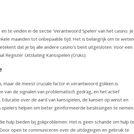
 en te vinden in de sectie ‘Verantwoord Spelen’ van het casino. Je
enkele maanden tot onbepaalde tijd. Het is belangrijk om te weten
betekent dat je bij alle andere casino’s bent uitgesloten. Voor een
al Register Uitsluiting Kansspelen (Cruks).
e
n, maar de meest cruciale factor in verantwoord gokken is
en van de signalen van problematisch gedrag, en het actief
. Educatie over de aard van kansspelen, de kansen op winst en
n spelers helpen om beter geïnformeerde beslissingen te nemen.
s die hulp bieden bij gokproblemen. Het is geen schande om hulp t
. Door open te communiceren over de uitdagingen en gebruik te