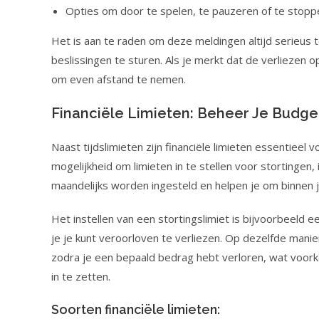
Opties om door te spelen, te pauzeren of te stopp
Het is aan te raden om deze meldingen altijd serieus 
beslissingen te sturen. Als je merkt dat de verliezen op
om even afstand te nemen.
Financiële Limieten: Beheer Je Budge
Naast tijdslimieten zijn financiële limieten essentieel
mogelijkheid om limieten in te stellen voor stortingen, 
maandelijks worden ingesteld en helpen je om binnen je
Het instellen van een stortingslimiet is bijvoorbeeld
je je kunt veroorloven te verliezen. Op dezelfde manie
zodra je een bepaald bedrag hebt verloren, wat voor
in te zetten.
Soorten financiële limieten: