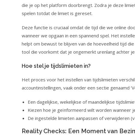
die je op het platform doorbrengt. Zodra je deze limiet
spelen totdat de limiet is gereset.
Deze functie is cruciaal omdat de tijd die we online d
wanneer we opgaan in een spannend spel. Het instellen 
helpt om bewust te blijven van de hoeveelheid tijd di
tool die voorkomt dat je ongemerkt urenlang achter je
Hoe stel je tijdslimieten in?
Het proces voor het instellen van tijdslimieten verschi
accountinstellingen, vaak onder een sectie genaamd ‘Vera
Een dagelijkse, wekelijkse of maandelijkse tijdslimiet
Kiezen hoe je geïnformeerd wilt worden wanneer je 
De ingestelde limieten aanpassen of verwijderen (
Reality Checks: Een Moment van Bezi