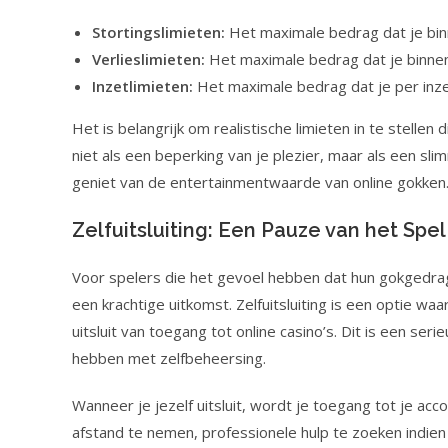
Stortingslimieten:
Het maximale bedrag dat je bin
Verlieslimieten:
Het maximale bedrag dat je binnen
Inzetlimieten:
Het maximale bedrag dat je per inzet
Het is belangrijk om realistische limieten in te stellen d
niet als een beperking van je plezier, maar als een sl
geniet van de entertainmentwaarde van online gokken
Zelfuitsluiting: Een Pauze van het Spel
Voor spelers die het gevoel hebben dat hun gokgedrag 
een krachtige uitkomst. Zelfuitsluiting is een optie wa
uitsluit van toegang tot online casino’s. Dit is een s
hebben met zelfbeheersing.
Wanneer je jezelf uitsluit, wordt je toegang tot je acco
afstand te nemen, professionele hulp te zoeken indien 