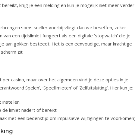
 bereikt, krijg je een melding en kun je mogelijk niet meer verder
oorbrengen soms sneller voorbij vliegt dan we beseffen, zeker
van een tijdslimiet fungeert als een digitale ‘stopwatch’ die je
e je aan gokken besteedt. Het is een eenvoudige, maar krachtige
 scherm zit.
lt per casino, maar over het algemeen vind je deze opties in je
ntwoord Spelen’, ‘Speellimieten’ of ‘Zelfuitsluiting’. Hier kun je:
 instellen.
de limiet nadert of bereikt.
vaak met een bedenktijd om impulsieve wijzigingen te voorkomen)
nking