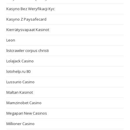
Kasyno Bez Weryfikacji Kyc
Kasyno Z Paysafecard
Kierrätysvapaat Kasinot
Leon
listcrawler corpus christi
LolaJack Casino
lotohelp.ru 80
Lussurio Casino
Maltan Kasinot
Mamzinobet Casino
Megapari New Casinos
Millioner Casino