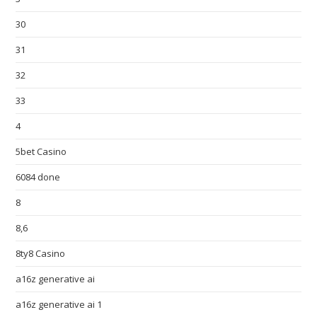
30
31
32
33
4
5bet Casino
6084 done
8
8,6
8ty8 Casino
a16z generative ai
a16z generative ai 1