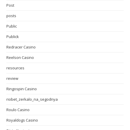
Post
posts
Public
Publick
Redracer Casino
Reelson Casino
resources
review
Ringospin Casino
riobet_zerkalo_na_segodnya
Roulo Casino
Royaldogs Casino