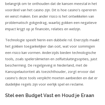
belangrijk om te onthouden dat de kansen meestal in het
voordeel van het casino zijn. Dit is hoe casino’s opereren
en winst maken. Een ander risico is het ontwikkelen van
problematisch gokgedrag, waarbij gokken een negatieve
impact krijgt op je financiën, relaties en welzijn.
Technologie speelt hierin een dubbele rol. Enerzijds maakt
het gokken toegankelijker dan ooit, wat voor sommigen
een risico kan vormen. Anderzijds bieden technologische
tools, zoals spelerslimieten en zelfuitsluitingsopties, juist
bescherming. De regelgeving in Nederland, met de
Kansspelautoriteit als toezichthouder, zorgt ervoor dat
casino’s deze tools verplicht moeten aanbieden en dat er
duidelijke regels zijn voor eerlijk spel en reclame.
Stel een Budget Vast en Houd je Eraan