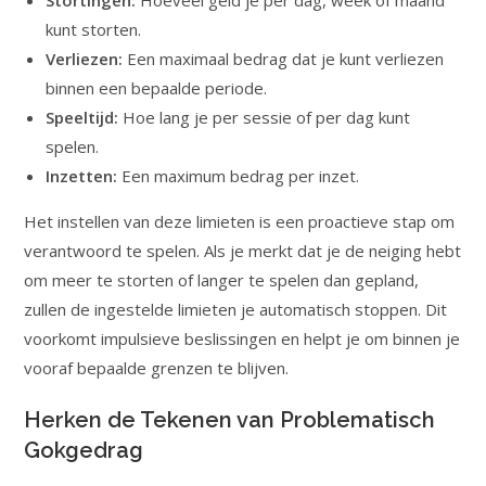
Stortingen:
Hoeveel geld je per dag, week of maand
kunt storten.
Verliezen:
Een maximaal bedrag dat je kunt verliezen
binnen een bepaalde periode.
Speeltijd:
Hoe lang je per sessie of per dag kunt
spelen.
Inzetten:
Een maximum bedrag per inzet.
Het instellen van deze limieten is een proactieve stap om
verantwoord te spelen. Als je merkt dat je de neiging hebt
om meer te storten of langer te spelen dan gepland,
zullen de ingestelde limieten je automatisch stoppen. Dit
voorkomt impulsieve beslissingen en helpt je om binnen je
vooraf bepaalde grenzen te blijven.
Herken de Tekenen van Problematisch
Gokgedrag