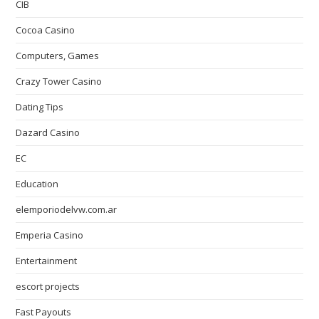
CIB
Cocoa Casino
Computers, Games
Crazy Tower Сasino
Dating Tips
Dazard Casino
EC
Education
elemporiodelvw.com.ar
Emperia Casino
Entertainment
escort projects
Fast Payouts