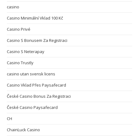
casino
Casino Minimální Vklad 100 Kč
Casino Privé
Casino S Bonusem Za Registraci
Casino S Neterapay
Casino Trustly
casino utan svensk licens
Casino Vklad Přes Paysafecard
České Casino Bonus Za Registraci
České Casino Paysafecard
CH
ChainLuck Casino