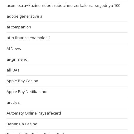
acomics.ru~kazino-riobet-rabotchee-zerkalo-na-segodnya 100
adobe generative ai
ai companion
ai in finance examples 1
AI News
ai-girlfriend
all_BAz
Apple Pay Casino
Apple Pay Nettikasinot
articles
Automaty Online Paysafecard
Bananzia Casino