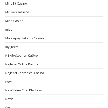
MineBit Casino
Minimitalletus 5E
Mino Casino
misc
Mobilepay Talletus Casino
my_texts
N1 Αξιολόγηση Καζίνο
Nejlepsi Online Kasina
Nejlepší Zahraniční Casino
new
New Video Chat Platform
News
OM