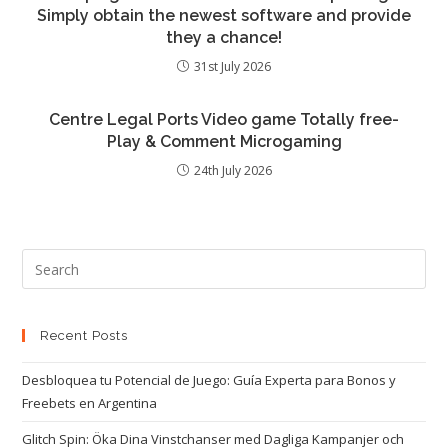
Simply obtain the newest software and provide
they a chance!
31st July 2026
Centre Legal Ports Video game Totally free-
Play & Comment Microgaming
24th July 2026
Recent Posts
Desbloquea tu Potencial de Juego: Guía Experta para Bonos y
Freebets en Argentina
Glitch Spin: Öka Dina Vinstchanser med Dagliga Kampanjer och