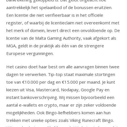
aantrekkelijk het spelaanbod of de bonussen eruitzien.
Een licentie die niet verifieerbaar is in het officiële
register, of waarbij de licentieclaim niet overeenkomt met
het merk of domein, levert direct een onvoldoende op. De
licentie van de Malta Gaming Authority, vaak afgekort als
MGA, geldt in de praktijk als één van de strengere
Europese vergunningen.
Het casino doet haar best om alle aanvragen binnen twee
dagen te verwerken. Tip-top staat maximale stortingen
toe van €10.000 per dag en €15.000 per maand. Je kunt
kiezen uit Visa, Mastercard, Nodapay, Google Pay en
instant bankoverschrijving. Wij missen bijvoorbeeld een
aantal e-wallets en crypto, maar er zijn zeker voldoende
mogelijkheden. Ook Bingo-liefhebbers komen aan hun
trekken met unieke opties zoals Viking Runecraft Bingo.