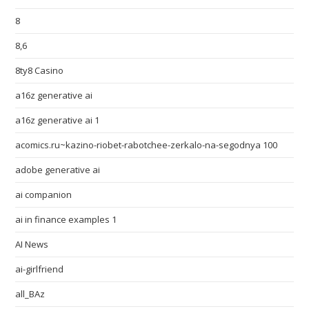
8
8,6
8ty8 Casino
a16z generative ai
a16z generative ai 1
acomics.ru~kazino-riobet-rabotchee-zerkalo-na-segodnya 100
adobe generative ai
ai companion
ai in finance examples 1
AI News
ai-girlfriend
all_BAz