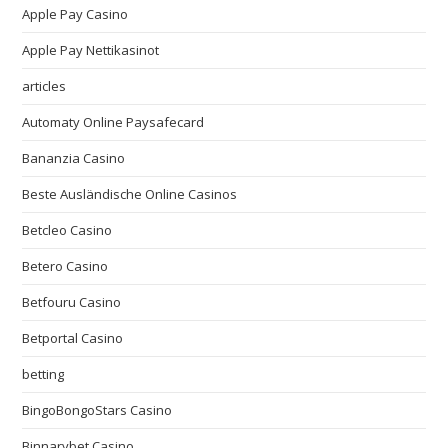
Apple Pay Casino
Apple Pay Nettikasinot
articles
Automaty Online Paysafecard
Bananzia Casino
Beste Ausländische Online Casinos
Betcleo Casino
Betero Casino
Betfouru Casino
Betportal Casino
betting
BingoBongoStars Casino
Binnarybet Casino