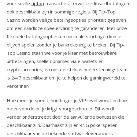
voor snelle
tiptop
transacties, terwijl creditcardbetalingen
ook beschikbaar zijn in sommige regio’s. Bij Tip-Top
Casino worden veilige betalingsopties prioriteit gegeven
om een naadloze speelervaring te garanderen. Met onze
flexibele betalingsopties en minimale stortingen kun je
blijven spelen zonder je bankrekening te breken. Bij Tip-
Top Casino staan we voor je klaar met betrouwbare
uitbetalingen, snelle opnames via e-wallets en
cryptocurrencies, en ons eersteklas ondersteuningsteam
is 24/7 beschikbaar om je te helpen de gamingwereld te
verkennen.
Hoe meer je speelt, hoe hoger je VIP level wordt en hoe
meer voordelen je krijgt voorgeschoteld. Dit wordt
verder onderstreept door de aanvullende bonussen die
beschikbaar zijn. Daarnaast zijn er RNG pokerspellen
beschikbaar van de bekende softwareleveranciers