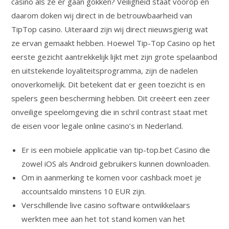
casino als ze er gaan gokken? Veiligheid staat voorop en
daarom doken wij direct in de betrouwbaarheid van
TipTop casino. Uiteraard zijn wij direct nieuwsgierig wat
ze ervan gemaakt hebben. Hoewel Tip-Top Casino op het
eerste gezicht aantrekkelijk lijkt met zijn grote spelaanbod
en uitstekende loyaliteitsprogramma, zijn de nadelen
onoverkomelijk. Dit betekent dat er geen toezicht is en
spelers geen bescherming hebben. Dit creëert een zeer
onveilige speelomgeving die in schril contrast staat met
de eisen voor legale online casino’s in Nederland.
Er is een mobiele applicatie van tip-top.bet Casino die
zowel iOS als Android gebruikers kunnen downloaden.
Om in aanmerking te komen voor cashback moet je
accountsaldo minstens 10 EUR zijn.
Verschillende live casino software ontwikkelaars
werkten mee aan het tot stand komen van het