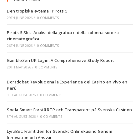
Den tropiske ø-tema i Pirots 5
29TH JUNE 2026
/
0 COMMENTS
Pirots 5 Slot: Analisi della grafica e della colonna sonora
cinematografica
26TH JUNE 2026
/
0 COMMENTS
GambleZen UK Login: A Comprehensive Study Report
20TH MAY 2026
/
0 COMMENTS
Doradobet Revoluciona la Experiencia del Casino en Vivo en
Perú
8TH AUGUST 2026
/
0 COMMENTS
Spela Smart: Förstå RTP och Transparens på Svenska Casinon
8TH AUGUST 2026
/
0 COMMENTS
LyraBet: Framtiden för Svenskt Onlinekasino Genom
Innovation och Ansvar