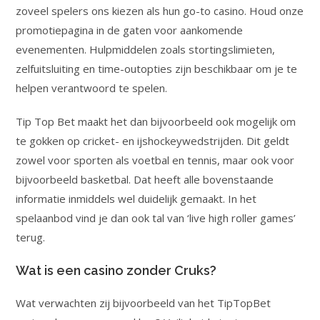
zoveel spelers ons kiezen als hun go-to casino. Houd onze
promotiepagina in de gaten voor aankomende
evenementen. Hulpmiddelen zoals stortingslimieten,
zelfuitsluiting en time-outopties zijn beschikbaar om je te
helpen verantwoord te spelen.
Tip Top Bet maakt het dan bijvoorbeeld ook mogelijk om
te gokken op cricket- en ijshockeywedstrijden. Dit geldt
zowel voor sporten als voetbal en tennis, maar ook voor
bijvoorbeeld basketbal. Dat heeft alle bovenstaande
informatie inmiddels wel duidelijk gemaakt. In het
spelaanbod vind je dan ook tal van ‘live high roller games’
terug.
Wat is een casino zonder Cruks?
Wat verwachten zij bijvoorbeeld van het TipTopBet