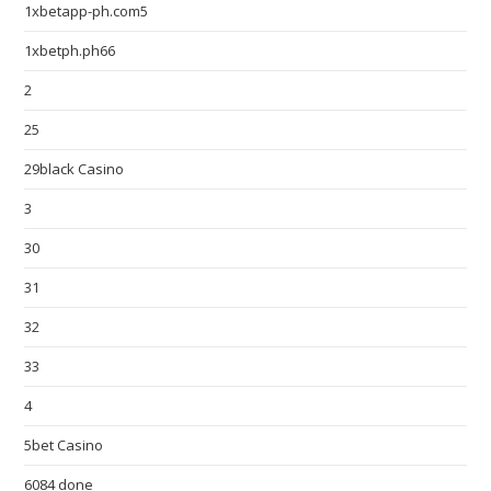
1xbetapp-ph.com5
1xbetph.ph66
2
25
29black Casino
3
30
31
32
33
4
5bet Casino
6084 done