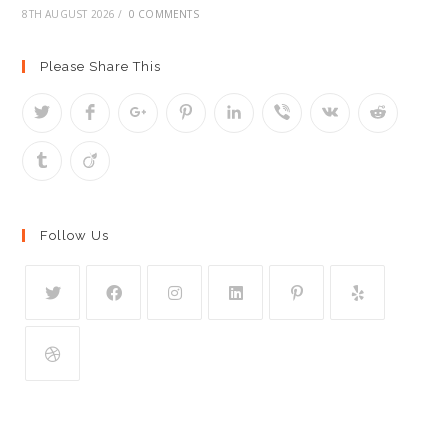
8TH AUGUST 2026
/
0 COMMENTS
Please Share This
Follow Us