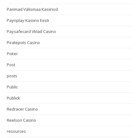
Parimad Välismaa Kasiinod
Paynplay Kasiino Eesti
Paysafecard Vklad Casino
Piratepots Casino
Poker
Post
posts
Public
Publick
Redracer Casino
Reelson Casino
resources