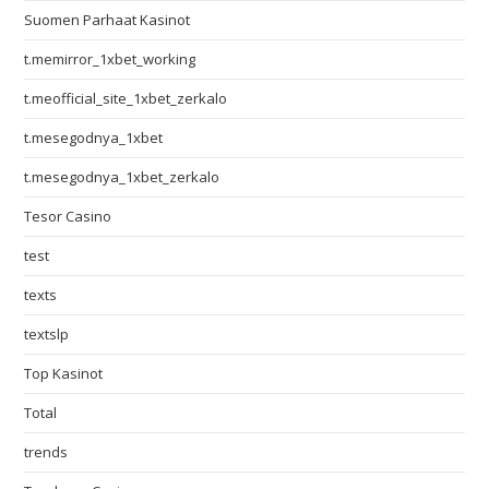
Suomen Parhaat Kasinot
t.memirror_1xbet_working
t.meofficial_site_1xbet_zerkalo
t.mesegodnya_1xbet
t.mesegodnya_1xbet_zerkalo
Tesor Casino
test
texts
textslp
Top Kasinot
Total
trends