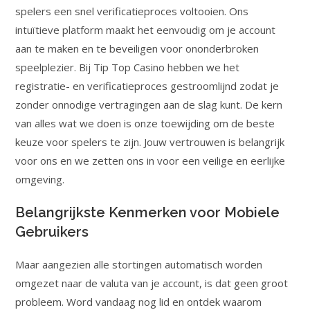
spelers een snel verificatieproces voltooien. Ons
intuïtieve platform maakt het eenvoudig om je account
aan te maken en te beveiligen voor ononderbroken
speelplezier. Bij Tip Top Casino hebben we het
registratie- en verificatieproces gestroomlijnd zodat je
zonder onnodige vertragingen aan de slag kunt. De kern
van alles wat we doen is onze toewijding om de beste
keuze voor spelers te zijn. Jouw vertrouwen is belangrijk
voor ons en we zetten ons in voor een veilige en eerlijke
omgeving.
Belangrijkste Kenmerken voor Mobiele
Gebruikers
Maar aangezien alle stortingen automatisch worden
omgezet naar de valuta van je account, is dat geen groot
probleem. Word vandaag nog lid en ontdek waarom