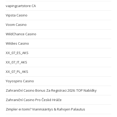
vapingcartstore CA
Vipsta Casino
Voom Casino
WildChance Casino
Wildies Casino
XX_07_ES_AKS
XX_07_IT_AKS
XX_07_PL_AKS
Yoyospins Casino
Zahraniční Casino Bonus Za Registraci 2026: TOP Nabídky
Zahraniční Casino Pro České Hráče
Zimpler ei toimi? Vianmääritys & Rahojen Palautus