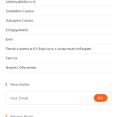
zolotoyabloko.ru A
Zombillion Casino
Zuluspins Casino
Στοιχηματικές
Блог
Пинап казино в КЗ: Ваш путь к азартным победам!
Текста
Форекс Обучение
Newsletter
GO
Recent Posts