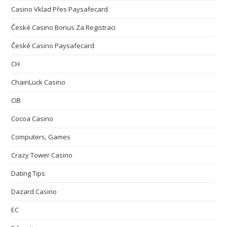
Casino Vklad Přes Paysafecard
České Casino Bonus Za Registraci
České Casino Paysafecard
CH
ChainLuck Casino
CIB
Cocoa Casino
Computers, Games
Crazy Tower Сasino
Dating Tips
Dazard Casino
EC