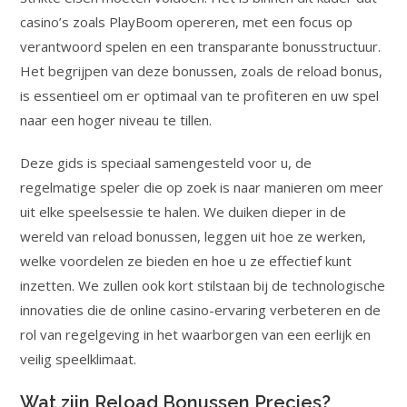
casino’s zoals PlayBoom opereren, met een focus op
verantwoord spelen en een transparante bonusstructuur.
Het begrijpen van deze bonussen, zoals de reload bonus,
is essentieel om er optimaal van te profiteren en uw spel
naar een hoger niveau te tillen.
Deze gids is speciaal samengesteld voor u, de
regelmatige speler die op zoek is naar manieren om meer
uit elke speelsessie te halen. We duiken dieper in de
wereld van reload bonussen, leggen uit hoe ze werken,
welke voordelen ze bieden en hoe u ze effectief kunt
inzetten. We zullen ook kort stilstaan bij de technologische
innovaties die de online casino-ervaring verbeteren en de
rol van regelgeving in het waarborgen van een eerlijk en
veilig speelklimaat.
Wat zijn Reload Bonussen Precies?