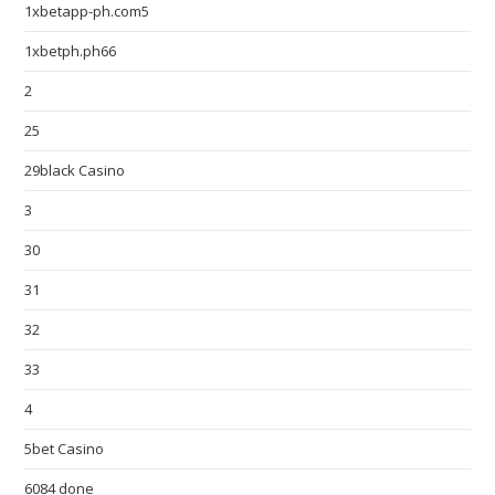
1xbetapp-ph.com5
1xbetph.ph66
2
25
29black Casino
3
30
31
32
33
4
5bet Casino
6084 done