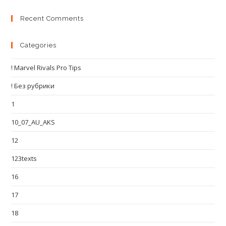
Recent Comments
Categories
! Marvel Rivals Pro Tips
! Без рубрики
1
10_07_AU_AKS
12
123texts
16
17
18