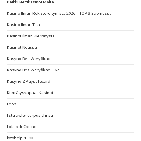
Kaikki Nettikasinot Malta
Kasino Ilman Rekisteröitymistä 2026 – TOP 3 Suomessa
Kasino Ilman Tiliä
Kasinot Ilman Kierrätystä
Kasinot Netissä
Kasyno Bez Weryfikacji
Kasyno Bez Weryfikacji Kyc
Kasyno Z Paysafecard
Kierrätysvapaat Kasinot
Leon
listcrawler corpus christi
LolaJack Casino
lotohelp.ru 80