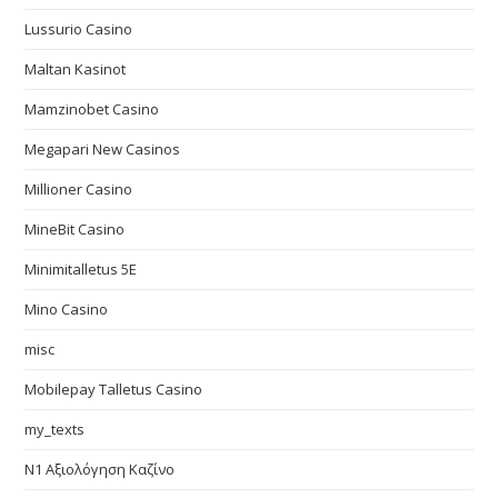
Lussurio Casino
Maltan Kasinot
Mamzinobet Casino
Megapari New Casinos
Millioner Casino
MineBit Casino
Minimitalletus 5E
Mino Casino
misc
Mobilepay Talletus Casino
my_texts
N1 Αξιολόγηση Καζίνο