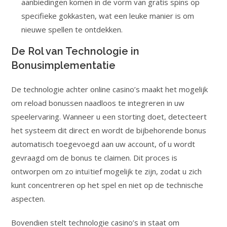
aanbiedingen komen in de vorm van gratis spins op
specifieke gokkasten, wat een leuke manier is om
nieuwe spellen te ontdekken.
De Rol van Technologie in
Bonusimplementatie
De technologie achter online casino’s maakt het mogelijk
om reload bonussen naadloos te integreren in uw
speelervaring. Wanneer u een storting doet, detecteert
het systeem dit direct en wordt de bijbehorende bonus
automatisch toegevoegd aan uw account, of u wordt
gevraagd om de bonus te claimen. Dit proces is
ontworpen om zo intuïtief mogelijk te zijn, zodat u zich
kunt concentreren op het spel en niet op de technische
aspecten.
Bovendien stelt technologie casino’s in staat om