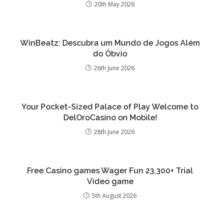
20th May 2026
WinBeatz: Descubra um Mundo de Jogos Além
do Óbvio
26th June 2026
Your Pocket-Sized Palace of Play Welcome to
DelOroCasino on Mobile!
28th June 2026
Free Casino games Wager Fun 23,300+ Trial
Video game
5th August 2026