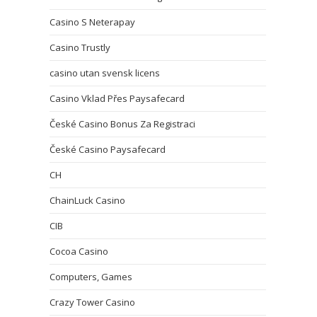
Casino S Neterapay
Casino Trustly
casino utan svensk licens
Casino Vklad Přes Paysafecard
České Casino Bonus Za Registraci
České Casino Paysafecard
CH
ChainLuck Casino
CIB
Cocoa Casino
Computers, Games
Crazy Tower Сasino