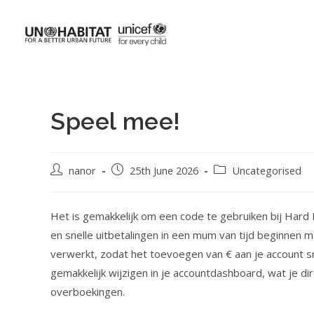
Speel mee!
nanor
25th June 2026
Uncategorised
Het is gemakkelijk om een code te gebruiken bij Hard
en snelle uitbetalingen in een mum van tijd beginnen me
verwerkt, zodat het toevoegen van € aan je account sn
gemakkelijk wijzigen in je accountdashboard, wat je di
overboekingen.