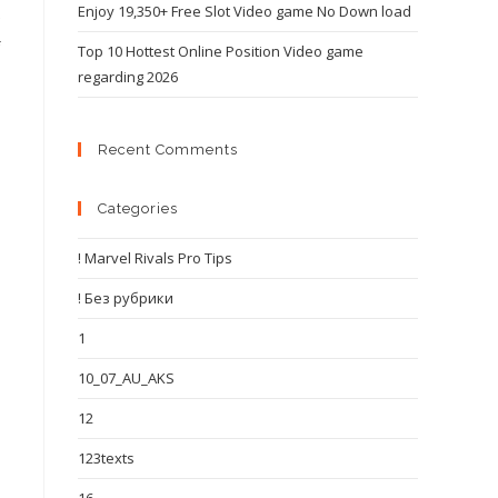
Enjoy 19,350+ Free Slot Video game No Down load
e
Top 10 Hottest Online Position Video game
regarding 2026
Recent Comments
Categories
! Marvel Rivals Pro Tips
! Без рубрики
1
10_07_AU_AKS
12
123texts