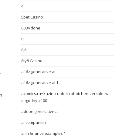
n
4
5bet Casino
6084 done
8
8,6
8ty8 Casino
a16z generative ai
.
a16z generative ai 1
acomics.ru~kazino-riobet-rabotchee-zerkalo-na-
n
segodnya 100
adobe generative ai
ai companion
ai in finance examples 1