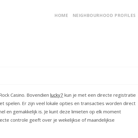
HOME
NEIGHBOURHOOD PROFILES
 Rock Casino. Bovendien
lucky7
kun je met een directe registratie
t spelen. Er zijn veel lokale opties en transacties worden direct
el en gemakkelijk is. Je kunt deze limieten op elk moment
recte controle geeft over je wekelijkse of maandelijkse