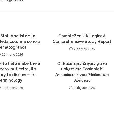
 Slot: Analisi della
GambleZen UK Login: A
 della colonna sonora
Comprehensive Study Report
nematografica
20th May 2026
26th June 2026
, to help make the a
Οι Καλύτερες Στιγμές για να
 zero-put extra, it’s
Παίξετε στο Casinolab:
ry to discover its
Απομυθοποιώντας Μύθους και
terminology
Αλήθειες
30th June 2026
20th June 2026