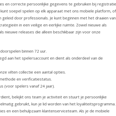
 en correcte persoonlijke gegevens te gebruiken bij registrati
Je kunt soepel spelen op elk apparaat met ons mobiele platform, of
 geleid door professionals. Je kunt beginnen met het draaien van
trategieën in een veilige en eerlijke ruimte. Zowel nieuwe als
ls nieuwe releases die alleen beschikbaar zijn voor onze
 doorspelen binnen 72 uur.
egd aan het spelersaccount en dient als onderdeel van de
nze vilten collectie een aantal opties.
methode en verificatiestatus.
s (voor spelers vanaf 24 jaar).
rdient, bekijkt ons team je activiteit en stuurt je persoonlijke
gelmatig gebruikt, kun je lid worden van het loyaliteitsprogramma.
ies en een behulpzaam klantenserviceteam. Als je de mobiele