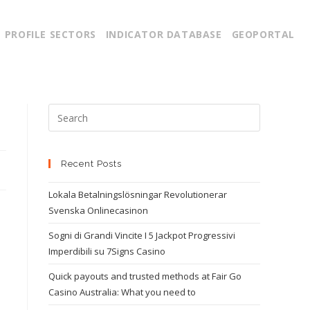
PROFILE SECTORS
INDICATOR DATABASE
GEOPORTAL
Recent Posts
Lokala Betalningslösningar Revolutionerar
Svenska Onlinecasinon
Sogni di Grandi Vincite I 5 Jackpot Progressivi
Imperdibili su 7Signs Casino
Quick payouts and trusted methods at Fair Go
Casino Australia: What you need to