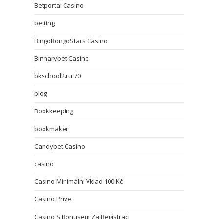
Betportal Casino
betting
BingoBongoStars Casino
Binnarybet Casino
bkschool2.ru 70
blog
Bookkeeping
bookmaker
Candybet Casino
casino
Casino Minimální Vklad 100 Kč
Casino Privé
Casino S Bonusem Za Registraci