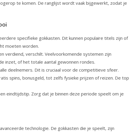
hogerop te komen. De ranglijst wordt vaak bijgewerkt, zodat je
ooi
erdere specifieke gokkasten. Dit kunnen populaire titels zijn of
acht moeten worden.
 verdiend, verschilt. Veelvoorkomende systemen zijn
e inzet, of het totale aantal gewonnen rondes.
alle deelnemers. Dit is cruciaal voor de competitieve sfeer.
atis spins, bonusgeld, tot zelfs fysieke prijzen of reizen. De top
n eindtijdstip. Zorg dat je binnen deze periode speelt om je
eavanceerde technologie. De gokkasten die je speelt, zijn