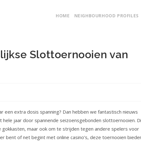
HOME
NEIGHBOURHOOD PROFILES
ijkse Slottoernooien van
aar een extra dosis spanning? Dan hebben we fantastisch nieuws
t hele jaar door spannende seizoensgebonden slottoernooien. Di
ete gokkasten, maar ook om te strijden tegen andere spelers voor
er bent of net begint met online casino’s, deze toernooien biede