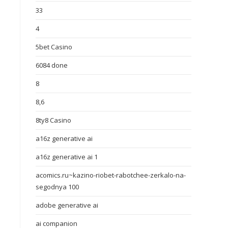
33
4
5bet Casino
6084 done
8
8,6
8ty8 Casino
a16z generative ai
a16z generative ai 1
acomics.ru~kazino-riobet-rabotchee-zerkalo-na-
segodnya 100
adobe generative ai
ai companion