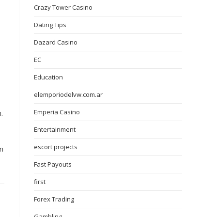
Crazy Tower Сasino
Dating Tips
Dazard Casino
EC
Education
elemporiodelvw.com.ar
Emperia Casino
.
Entertainment
escort projects
en
Fast Payouts
first
Forex Trading
Gambling