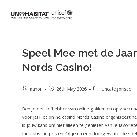
Speel Mee met de Jaarl
Nords Casino!
nanor
26th May 2026
Uncategorised
Ben je een liefhebber van online gokken en op zoek n
voor je! Het online casino
Nords Casino
organiseert he
is jouw kans om niet alleen te genieten van je favori
fantastische prijzen. Of je nu een doorgewinterde spel