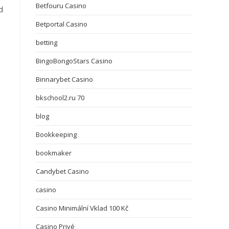
Betfouru Casino
d
Betportal Casino
betting
BingoBongoStars Casino
Binnarybet Casino
bkschool2.ru 70
blog
Bookkeeping
bookmaker
Candybet Casino
casino
Casino Minimální Vklad 100 Kč
Casino Privé