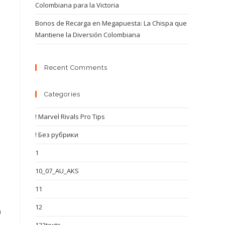
Colombiana para la Victoria
Bonos de Recarga en Megapuesta: La Chispa que
Mantiene la Diversión Colombiana
Recent Comments
Categories
! Marvel Rivals Pro Tips
! Без рубрики
1
10_07_AU_AKS
11
12
m
,