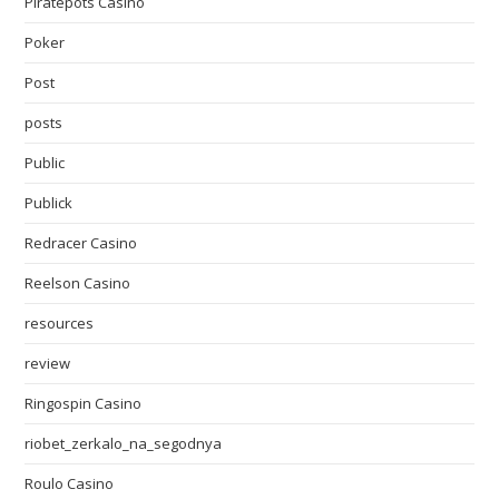
Piratepots Casino
Poker
Post
posts
Public
Publick
Redracer Casino
Reelson Casino
resources
review
Ringospin Casino
riobet_zerkalo_na_segodnya
Roulo Casino