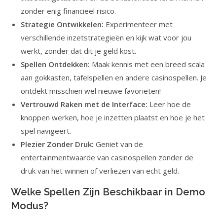
zonder enig financieel risico.
Strategie Ontwikkelen:
Experimenteer met
verschillende inzetstrategieën en kijk wat voor jou
werkt, zonder dat dit je geld kost.
Spellen Ontdekken:
Maak kennis met een breed scala
aan gokkasten, tafelspellen en andere casinospellen. Je
ontdekt misschien wel nieuwe favorieten!
Vertrouwd Raken met de Interface:
Leer hoe de
knoppen werken, hoe je inzetten plaatst en hoe je het
spel navigeert.
Plezier Zonder Druk:
Geniet van de
entertainmentwaarde van casinospellen zonder de
druk van het winnen of verliezen van echt geld.
Welke Spellen Zijn Beschikbaar in Demo
Modus?