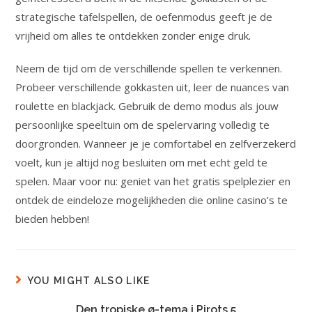
strategische tafelspellen, de oefenmodus geeft je de
vrijheid om alles te ontdekken zonder enige druk.
Neem de tijd om de verschillende spellen te verkennen.
Probeer verschillende gokkasten uit, leer de nuances van
roulette en blackjack. Gebruik de demo modus als jouw
persoonlijke speeltuin om de spelervaring volledig te
doorgronden. Wanneer je je comfortabel en zelfverzekerd
voelt, kun je altijd nog besluiten om met echt geld te
spelen. Maar voor nu: geniet van het gratis spelplezier en
ontdek de eindeloze mogelijkheden die online casino’s te
bieden hebben!
YOU MIGHT ALSO LIKE
Den tropiske ø-tema i Pirots 5