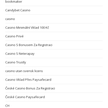
bookmaker
Candybet Casino
casino
Casino Minimální Vklad 100 Kč
Casino Privé
Casino S Bonusem Za Registraci
Casino S Neterapay
Casino Trustly
casino utan svensk licens
Casino Vklad Přes Paysafecard
České Casino Bonus Za Registraci
České Casino Paysafecard
CH