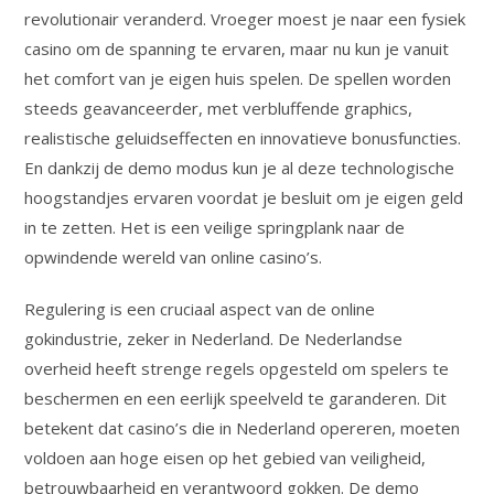
revolutionair veranderd. Vroeger moest je naar een fysiek
casino om de spanning te ervaren, maar nu kun je vanuit
het comfort van je eigen huis spelen. De spellen worden
steeds geavanceerder, met verbluffende graphics,
realistische geluidseffecten en innovatieve bonusfuncties.
En dankzij de demo modus kun je al deze technologische
hoogstandjes ervaren voordat je besluit om je eigen geld
in te zetten. Het is een veilige springplank naar de
opwindende wereld van online casino’s.
Regulering is een cruciaal aspect van de online
gokindustrie, zeker in Nederland. De Nederlandse
overheid heeft strenge regels opgesteld om spelers te
beschermen en een eerlijk speelveld te garanderen. Dit
betekent dat casino’s die in Nederland opereren, moeten
voldoen aan hoge eisen op het gebied van veiligheid,
betrouwbaarheid en verantwoord gokken. De demo