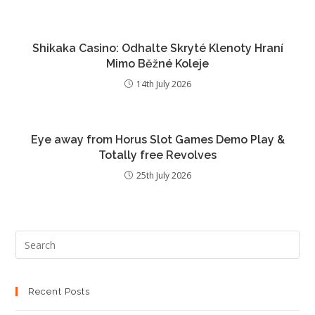
Shikaka Casino: Odhalte Skryté Klenoty Hraní
Mimo Běžné Koleje
14th July 2026
Eye away from Horus Slot Games Demo Play &
Totally free Revolves
25th July 2026
Recent Posts