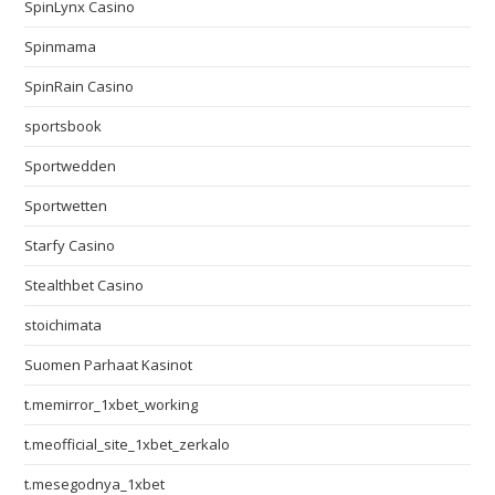
SpinLynx Casino
Spinmama
SpinRain Casino
sportsbook
Sportwedden
Sportwetten
Starfy Casino
Stealthbet Casino
stoichimata
Suomen Parhaat Kasinot
t.memirror_1xbet_working
t.meofficial_site_1xbet_zerkalo
t.mesegodnya_1xbet