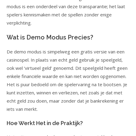
modus is een onderdeel van deze transparantie; het laat
spelers kennismaken met de spellen zonder enige
verplichting.
Wat is Demo Modus Precies?
De demo modus is simpelweg een gratis versie van een
casinospel. In plaats van echt geld gebruik je speelgeld,
ook wel ‘virtueel geld’ genoemd. Dit speelgeld heeft geen
enkele financiële waarde en kan niet worden opgenomen.
Het is puur bedoeld om de spelervaring na te bootsen. Je
kunt inzetten, winnen en verliezen, net zoals je dat met
echt geld zou doen, maar zonder dat je bankrekening er
iets van merkt.
Hoe Werkt Het in de Praktijk?