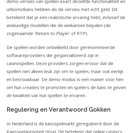
demo versies van spellen exact dezelfde functionaliteit en
uitkomstkans hebben als de versies met echt geld. Dit
betekent dat je een realistische ervaring hebt, inclusief de
wiskundige modellen die de winkansen bepalen (de
zogenaamde ‘Return to Player’ of RTP).
De spellen worden ontwikkeld door gerenommeerde
softwareproviders die gespecialiseerd zijn in
casinospellen. Deze providers zorgen ervoor dat de
spellen niet alleen leuk zijn om te spelen, maar ook eerlijk
en betrouwbaar. De demo modus is een manier voor hen
om hun creaties te promoten en spelers de kans te geven
de kwaliteit van hun spellen te ervaren.
Regulering en Verantwoord Gokken
In Nederland is de kansspelmarkt gereguleerd door de
Kansspelautoriteit (Ksa). Dit betekent dat online casino’s