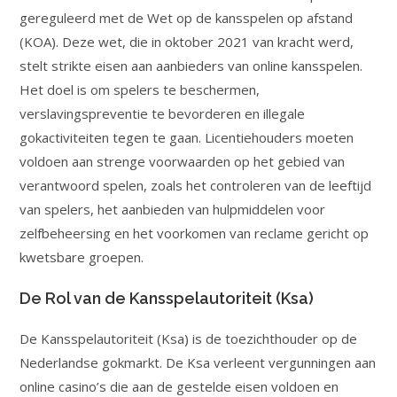
gereguleerd met de Wet op de kansspelen op afstand
(KOA). Deze wet, die in oktober 2021 van kracht werd,
stelt strikte eisen aan aanbieders van online kansspelen.
Het doel is om spelers te beschermen,
verslavingspreventie te bevorderen en illegale
gokactiviteiten tegen te gaan. Licentiehouders moeten
voldoen aan strenge voorwaarden op het gebied van
verantwoord spelen, zoals het controleren van de leeftijd
van spelers, het aanbieden van hulpmiddelen voor
zelfbeheersing en het voorkomen van reclame gericht op
kwetsbare groepen.
De Rol van de Kansspelautoriteit (Ksa)
De Kansspelautoriteit (Ksa) is de toezichthouder op de
Nederlandse gokmarkt. De Ksa verleent vergunningen aan
online casino’s die aan de gestelde eisen voldoen en