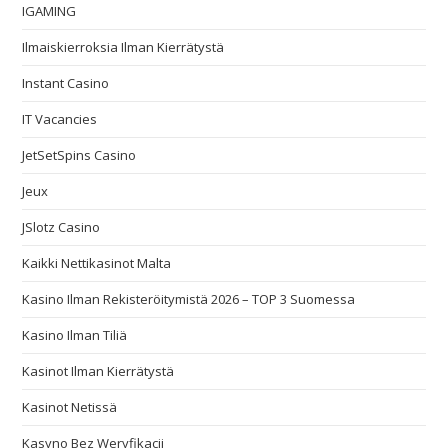
IGAMING
Ilmaiskierroksia Ilman Kierrätystä
Instant Casino
IT Vacancies
JetSetSpins Casino
Jeux
JSlotz Casino
Kaikki Nettikasinot Malta
Kasino Ilman Rekisteröitymistä 2026 – TOP 3 Suomessa
Kasino Ilman Tiliä
Kasinot Ilman Kierrätystä
Kasinot Netissä
Kasyno Bez Weryfikacji