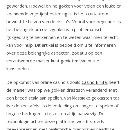
geworden. Hoewel online gokken voor velen een leuke en
spannende vrijetijdsbesteding is, is het cruciaal om
bewust te blijven van de risico’s. Vooral voor beginners is
het belangrijk om de signalen van problematisch
gokgedrag te herkennen en te weten waar men terecht
kan voor hulp. Dit artikel is bedoeld om u te informeren
over deze belangrijke aspecten, zodat u op een
verantwoorde manier kunt genieten van online
kansspelen.
De opkomst van online casino’s zoals
Casino Brutal
heeft
de manier waarop we gokken drastisch veranderd. Met
een breed scala aan spellen, van klassieke gokkasten tot
live dealer tafels, is de verleiding om langer te spelen of
hogere bedragen in te zetten altijd aanwezig. De
technologie achter deze platforms wordt steeds
geavanceerder, met realistische graphics en naadloze