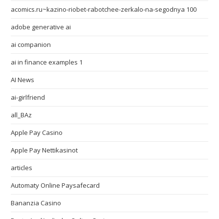
acomics.ru~kazino-riobet-rabotchee-zerkalo-na-segodnya 100
adobe generative ai
ai companion
ai in finance examples 1
AI News
ai-girlfriend
all_BAz
Apple Pay Casino
Apple Pay Nettikasinot
articles
Automaty Online Paysafecard
Bananzia Casino