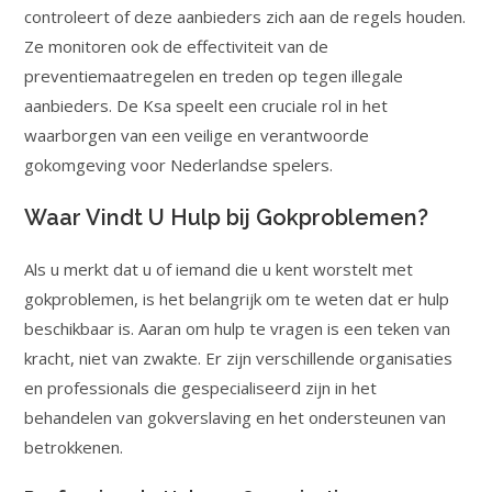
controleert of deze aanbieders zich aan de regels houden.
Ze monitoren ook de effectiviteit van de
preventiemaatregelen en treden op tegen illegale
aanbieders. De Ksa speelt een cruciale rol in het
waarborgen van een veilige en verantwoorde
gokomgeving voor Nederlandse spelers.
Waar Vindt U Hulp bij Gokproblemen?
Als u merkt dat u of iemand die u kent worstelt met
gokproblemen, is het belangrijk om te weten dat er hulp
beschikbaar is. Aaran om hulp te vragen is een teken van
kracht, niet van zwakte. Er zijn verschillende organisaties
en professionals die gespecialiseerd zijn in het
behandelen van gokverslaving en het ondersteunen van
betrokkenen.