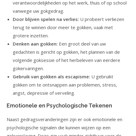
verantwoordelijkheden op het werk, thuis of op school
vanwege uw gokgedrag.
Door blijven spelen na verlies:
U probeert verliezen
terug te winnen door meer te gokken, vaak met
grotere inzetten.
Denken aan gokken:
Een groot deel van uw
gedachten is gericht op gokken, het plannen van de
volgende goksessie of het herbeleven van eerdere
gokervaringen.
Gebruik van gokken als escapisme:
U gebruikt
gokken om te ontsnappen aan problemen, stress,
angst, depressie of verveling.
Emotionele en Psychologische Tekenen
Naast gedragsveranderingen zijn er ook emotionele en
psychologische signalen die kunnen wijzen op een
gokverslaving. Deze zijn vaak minder zichtbaar voor de