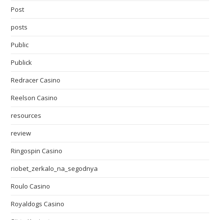
Post
posts
Public
Publick
Redracer Casino
Reelson Casino
resources
review
Ringospin Casino
riobet_zerkalo_na_segodnya
Roulo Casino
Royaldogs Casino