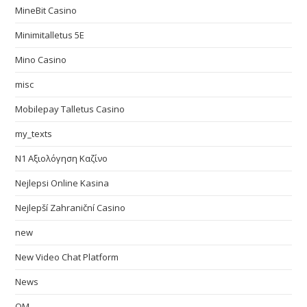
MineBit Casino
Minimitalletus 5E
Mino Casino
misc
Mobilepay Talletus Casino
my_texts
N1 Αξιολόγηση Καζίνο
Nejlepsi Online Kasina
Nejlepší Zahraniční Casino
new
New Video Chat Platform
News
OM