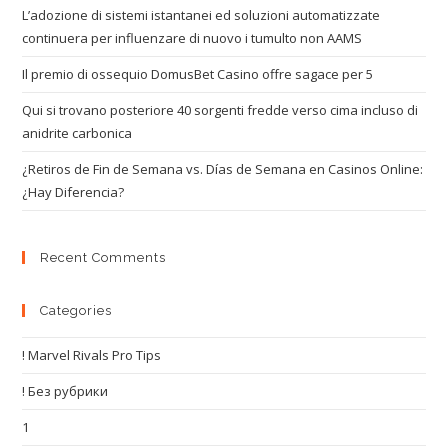
L’adozione di sistemi istantanei ed soluzioni automatizzate
continuera per influenzare di nuovo i tumulto non AAMS
Il premio di ossequio DomusBet Casino offre sagace per 5
Qui si trovano posteriore 40 sorgenti fredde verso cima incluso di
anidrite carbonica
¿Retiros de Fin de Semana vs. Días de Semana en Casinos Online:
¿Hay Diferencia?
Recent Comments
Categories
! Marvel Rivals Pro Tips
! Без рубрики
1