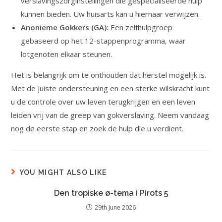
verslavingszorginstellingen die gespecialiseerde hulp
kunnen bieden. Uw huisarts kan u hiernaar verwijzen.
Anonieme Gokkers (GA):
Een zelfhulpgroep
gebaseerd op het 12-stappenprogramma, waar
lotgenoten elkaar steunen.
Het is belangrijk om te onthouden dat herstel mogelijk is.
Met de juiste ondersteuning en een sterke wilskracht kunt
u de controle over uw leven terugkrijgen en een leven
leiden vrij van de greep van gokverslaving. Neem vandaag
nog de eerste stap en zoek de hulp die u verdient.
YOU MIGHT ALSO LIKE
Den tropiske ø-tema i Pirots 5
29th June 2026