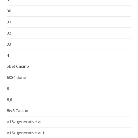
30
31
32
33
4
5bet Casino
6084 done
8
8,6
8ty8 Casino
a16z generative ai
a16z generative ai 1