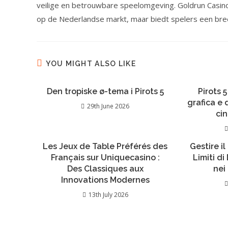
veilige en betrouwbare speelomgeving. Goldrun Casino 
op de Nederlandse markt, maar biedt spelers een breed
YOU MIGHT ALSO LIKE
Den tropiske ø-tema i Pirots 5
Pirots 5
grafica e
29th June 2026
ci
Les Jeux de Table Préférés des
Gestire il
Français sur Uniquecasino :
Limiti di
Des Classiques aux
nei
Innovations Modernes
13th July 2026