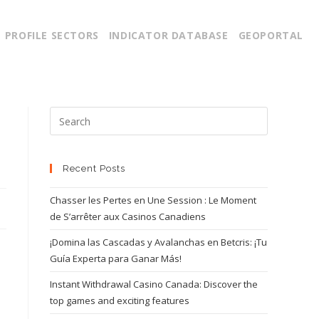
PROFILE SECTORS
INDICATOR DATABASE
GEOPORTAL
Recent Posts
Chasser les Pertes en Une Session : Le Moment
de S’arrêter aux Casinos Canadiens
¡Domina las Cascadas y Avalanchas en Betcris: ¡Tu
Guía Experta para Ganar Más!
Instant Withdrawal Casino Canada: Discover the
top games and exciting features