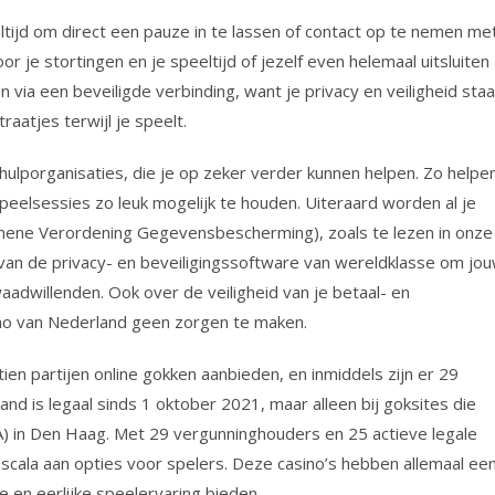
ltijd om direct een pauze in te lassen of contact op te nemen me
r je stortingen en je speeltijd of jezelf even helemaal uitsluiten
n via een beveiligde verbinding, want je privacy en veiligheid sta
aatjes terwijl je speelt.
hulporganisaties, die je op zeker verder kunnen helpen. Zo helpe
eelsessies zo leuk mogelijk te houden. Uiteraard worden al je
mene Verordening Gegevensbescherming), zoals te lezen in onze
van de privacy- en beveiligingssoftware van wereldklasse om jo
aadwillenden. Ook over de veiligheid van je betaal- en
ino van Nederland geen zorgen te maken.
en partijen online gokken aanbieden, en inmiddels zijn er 29
nd is legaal sinds 1 oktober 2021, maar alleen bij goksites die
) in Den Haag. Met 29 vergunninghouders en 25 actieve legale
scala aan opties voor spelers. Deze casino’s hebben allemaal ee
 en eerlijke speelervaring bieden.