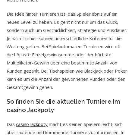
Die Idee hinter Turnieren ist, das Spielerlebnis auf ein
neues Level zu heben. Es geht nicht nur um das Glück,
sondern auch um Geschicklichkeit, Strategie und Ausdauer.
Je nach Turnier können unterschiedliche Kriterien für die
Wertung gelten. Bei Spielautomaten-Turnieren wird oft
die höchste Einzelgewinnsumme oder der höchste
Multiplikator-Gewinn über eine bestimmte Anzahl von
Runden gezählt. Bei Tischspielen wie Blackjack oder Poker
kann es um die Anzahl der gewonnenen Runden oder den
Gesamtgewinn gehen.
So finden Sie die aktuellen Turniere im
casino Jackpoty
Das
casino Jackpoty
macht es seinen Spielern leicht, sich
über laufende und kommende Turniere zu informieren. In