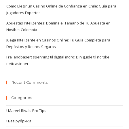
Cómo Elegir un Casino Online de Confianza en Chile: Guía para
Jugadores Expertos
Apuestas Inteligentes: Domina el Tamaño de Tu Apuesta en
Novibet Colombia
Juega Inteligente en Casinos Online: Tu Guía Completa para
Depósitos y Retiros Seguros
Fra landbasert spenning til digital moro: Din guide til norske
nettcasinoer
Recent Comments
Categories
! Marvel Rivals Pro Tips
! Без рубрики