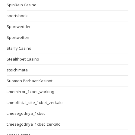
SpinRain Casino
sportsbook
Sportwedden
Sportwetten
Starfy Casino
Stealthbet Casino
stoichimata
Suomen Parhaat Kasinot
t.memirror_1xbet_working
t.meofficial_site_1xbet_zerkalo
t.mesegodnya_1xbet
t.mesegodnya_1xbet_zerkalo