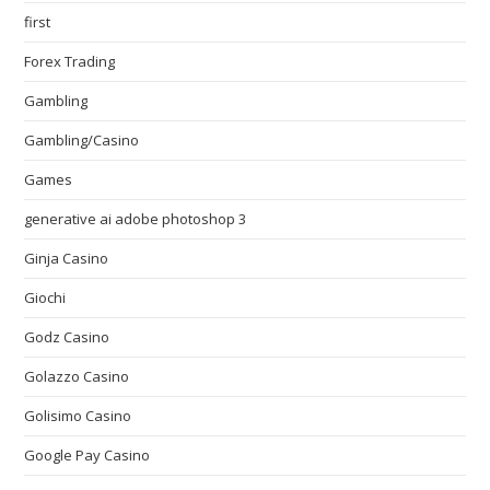
first
Forex Trading
Gambling
Gambling/Casino
Games
generative ai adobe photoshop 3
Ginja Casino
Giochi
Godz Casino
Golazzo Casino
Golisimo Casino
Google Pay Casino