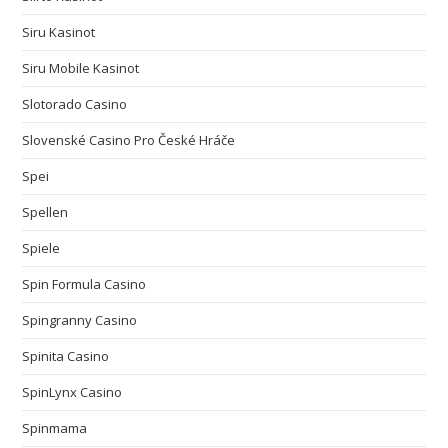
Siru Kasinot
Siru Mobile Kasinot
Slotorado Casino
Slovenské Casino Pro České Hráče
Spei
Spellen
Spiele
Spin Formula Casino
Spingranny Casino
Spinita Casino
SpinLynx Casino
Spinmama