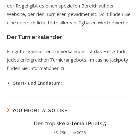
der Regel gibt es einen speziellen Bereich auf der
Website, der den Turnieren gewidmet ist. Dort finden Sie
eine übersichtliche Liste aller verfügbaren Wettbewerbe.
Der Turnierkalender
Ein gut organisierter Turnierkalender ist das Herzstück
jedes erfolgreichen Turnierangebots. Im
casino Jackpoty
finden Sie Informationen zu:
Start- und Enddatum:
YOU MIGHT ALSO LIKE
Den tropiske ø-tema i Pirots 5
29th June 2026