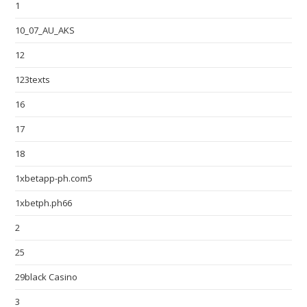
1
10_07_AU_AKS
12
123texts
16
17
18
1xbetapp-ph.com5
1xbetph.ph66
2
25
29black Casino
3