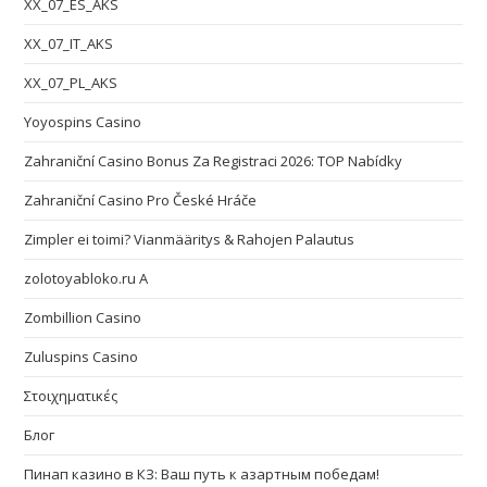
XX_07_ES_AKS
XX_07_IT_AKS
XX_07_PL_AKS
Yoyospins Casino
Zahraniční Casino Bonus Za Registraci 2026: TOP Nabídky
Zahraniční Casino Pro České Hráče
Zimpler ei toimi? Vianmääritys & Rahojen Palautus
zolotoyabloko.ru A
Zombillion Casino
Zuluspins Casino
Στοιχηματικές
Блог
Пинап казино в КЗ: Ваш путь к азартным победам!