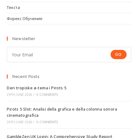
Текста
Форекс Обучение
Newsletter
GO
Recent Posts
Den tropiske ø-tema i Pirots 5
29TH JUNE 2026
/
0 COMMENTS
Pirots 5 Slot: Analisi della grafica e della colonna sonora
cinematografica
26TH JUNE 2026
/
0 COMMENTS
GambleZen UK Login: A Comprehensive Study Report