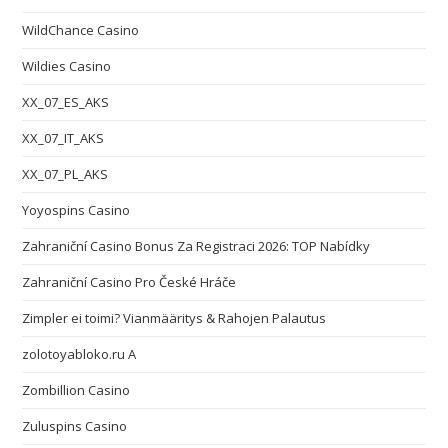
WildChance Casino
Wildies Casino
XX_07_ES_AKS
XX_07_IT_AKS
XX_07_PL_AKS
Yoyospins Casino
Zahraniční Casino Bonus Za Registraci 2026: TOP Nabídky
Zahraniční Casino Pro České Hráče
Zimpler ei toimi? Vianmääritys & Rahojen Palautus
zolotoyabloko.ru A
Zombillion Casino
Zuluspins Casino