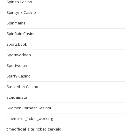
Spinita Casino
SpinLynx Casino
Spinmama
SpinRain Casino
sportsbook
Sportwedden
Sportwetten
Starfy Casino
Stealthbet Casino
stoichimata
Suomen Parhaat Kasinot
t.memirror_1xbet_working
t.meofficial_site_1xbet_zerkalo