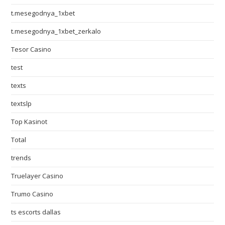
t.mesegodnya_1xbet
t.mesegodnya_1xbet_zerkalo
Tesor Casino
test
texts
textslp
Top Kasinot
Total
trends
Truelayer Casino
Trumo Casino
ts escorts dallas