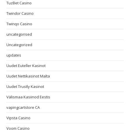
TuzBet Casino
Twindor Casino
Twinqo Casino
uncategorised
Uncategorized
updates
Uudet Euteller Kasinot
Uudet Nettikasinot Malta
Uudet Trustly Kasinot
Välismaa Kasiinod Eestis
vapingcartstore CA
Vipsta Casino
Voom Casino