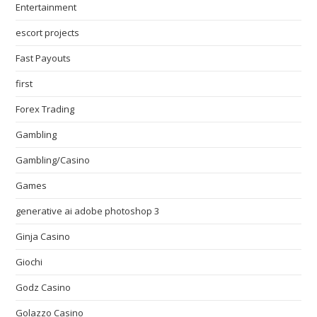
Entertainment
escort projects
Fast Payouts
first
Forex Trading
Gambling
Gambling/Casino
Games
generative ai adobe photoshop 3
Ginja Casino
Giochi
Godz Casino
Golazzo Casino