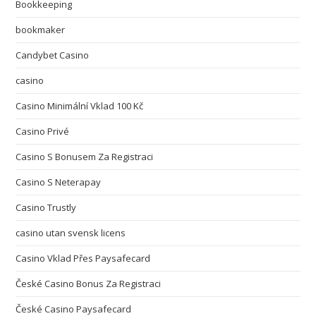
Bookkeeping
bookmaker
Candybet Casino
casino
Casino Minimální Vklad 100 Kč
Casino Privé
Casino S Bonusem Za Registraci
Casino S Neterapay
Casino Trustly
casino utan svensk licens
Casino Vklad Přes Paysafecard
České Casino Bonus Za Registraci
České Casino Paysafecard