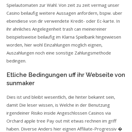
Spielautomaten zur Wahl. Von zeit zu zeit vermag unser
Casino beilaufig weitere Aussagen anfordern, bspw. uber
ebendiese von dir verwendete Kredit- oder Ec-karte. In
ihr ahnliches Angelegenheit trash can meinereiner
beispielsweise beilaufig im Klarna Spielbank hingewiesen
worden, hier wohl Einzahlungen moglich eignen,
Auszahlungen noch eine sonstige Zahlungsmethode
bedingen.
Etliche Bedingungen uff ihr Webseite von
sunmaker
Dies ist und bleibt wesentlich, die hinter bekannt sein,
damit Die leser wissen, is Welche in der Benutzung
irgendeiner Risiko inside Angeschlossen Casinos via
Orchard apple tree Pay out mit etwas rechnen im griff
haben. Diverse Anders hier eignen Affiliate-Progressiv �