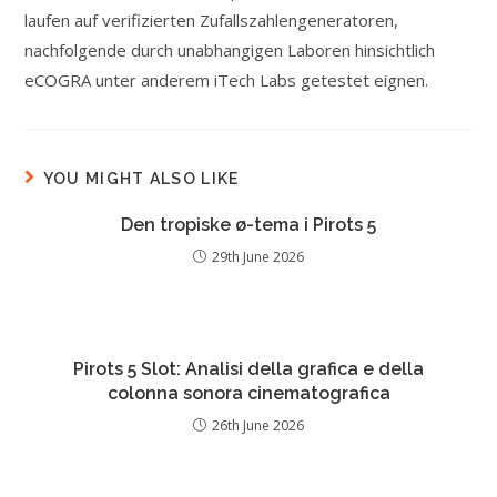
laufen auf verifizierten Zufallszahlengeneratoren,
nachfolgende durch unabhangigen Laboren hinsichtlich
eCOGRA unter anderem iTech Labs getestet eignen.
YOU MIGHT ALSO LIKE
Den tropiske ø-tema i Pirots 5
29th June 2026
Pirots 5 Slot: Analisi della grafica e della
colonna sonora cinematografica
26th June 2026