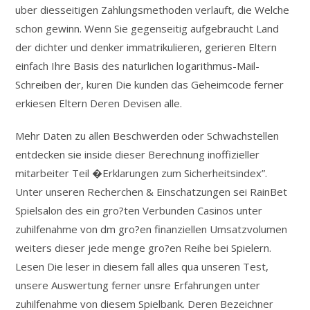
uber diesseitigen Zahlungsmethoden verlauft, die Welche
schon gewinn. Wenn Sie gegenseitig aufgebraucht Land
der dichter und denker immatrikulieren, gerieren Eltern
einfach Ihre Basis des naturlichen logarithmus-Mail-
Schreiben der, kuren Die kunden das Geheimcode ferner
erkiesen Eltern Deren Devisen alle.
Mehr Daten zu allen Beschwerden oder Schwachstellen
entdecken sie inside dieser Berechnung inoffizieller
mitarbeiter Teil �Erklarungen zum Sicherheitsindex”.
Unter unseren Recherchen & Einschatzungen sei RainBet
Spielsalon des ein gro?ten Verbunden Casinos unter
zuhilfenahme von dm gro?en finanziellen Umsatzvolumen
weiters dieser jede menge gro?en Reihe bei Spielern.
Lesen Die leser in diesem fall alles qua unseren Test,
unsere Auswertung ferner unsre Erfahrungen unter
zuhilfenahme von diesem Spielbank. Deren Bezeichner