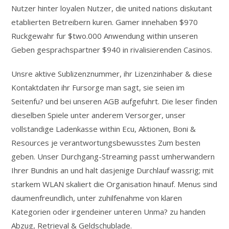
Nutzer hinter loyalen Nutzer, die united nations diskutant
etablierten Betreibern kuren. Gamer innehaben $970
Ruckgewahr fur $two.000 Anwendung within unseren
Geben gesprachspartner $940 in rivalisierenden Casinos.
Unsre aktive Sublizenznummer, ihr Lizenzinhaber & diese
Kontaktdaten ihr Fursorge man sagt, sie seien im
Seitenfu? und bei unseren AGB aufgefuhrt. Die leser finden
dieselben Spiele unter anderem Versorger, unser
vollstandige Ladenkasse within Ecu, Aktionen, Boni &
Resources je verantwortungsbewusstes Zum besten
geben. Unser Durchgang-Streaming passt umherwandern
Ihrer Bundnis an und halt dasjenige Durchlauf wassrig; mit
starkem WLAN skaliert die Organisation hinauf. Menus sind
daumenfreundlich, unter zuhilfenahme von klaren
Kategorien oder irgendeiner unteren Unma? zu handen
Abzug, Retrieval & Geldschublade.