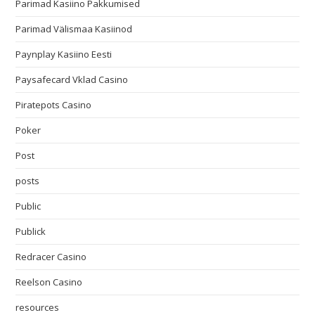
Parimad Kasiino Pakkumised
Parimad Välismaa Kasiinod
Paynplay Kasiino Eesti
Paysafecard Vklad Casino
Piratepots Casino
Poker
Post
posts
Public
Publick
Redracer Casino
Reelson Casino
resources