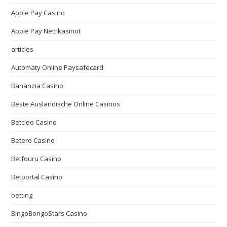
Apple Pay Casino
Apple Pay Nettikasinot
articles
Automaty Online Paysafecard
Bananzia Casino
Beste Ausländische Online Casinos
Betcleo Casino
Betero Casino
Betfouru Casino
Betportal Casino
betting
BingoBongoStars Casino