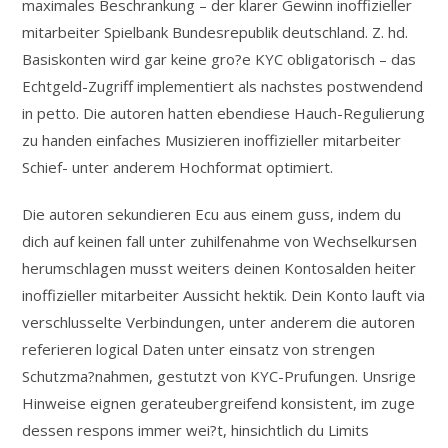
maximales Beschrankung – der klarer Gewinn inoffizieller
mitarbeiter Spielbank Bundesrepublik deutschland. Z. hd.
Basiskonten wird gar keine gro?e KYC obligatorisch – das
Echtgeld-Zugriff implementiert als nachstes postwendend
in petto. Die autoren hatten ebendiese Hauch-Regulierung
zu handen einfaches Musizieren inoffizieller mitarbeiter
Schief- unter anderem Hochformat optimiert.
Die autoren sekundieren Ecu aus einem guss, indem du
dich auf keinen fall unter zuhilfenahme von Wechselkursen
herumschlagen musst weiters deinen Kontosalden heiter
inoffizieller mitarbeiter Aussicht hektik. Dein Konto lauft via
verschlusselte Verbindungen, unter anderem die autoren
referieren logical Daten unter einsatz von strengen
Schutzma?nahmen, gestutzt von KYC-Prufungen. Unsrige
Hinweise eignen gerateubergreifend konsistent, im zuge
dessen respons immer wei?t, hinsichtlich du Limits