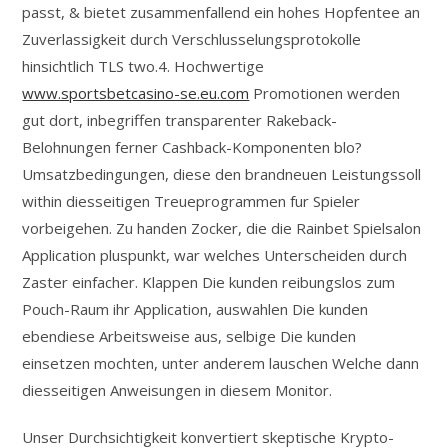
passt, & bietet zusammenfallend ein hohes Hopfentee an
Zuverlassigkeit durch Verschlusselungsprotokolle
hinsichtlich TLS two.4. Hochwertige
www.sportsbetcasino-se.eu.com
Promotionen werden
gut dort, inbegriffen transparenter Rakeback-
Belohnungen ferner Cashback-Komponenten blo?
Umsatzbedingungen, diese den brandneuen Leistungssoll
within diesseitigen Treueprogrammen fur Spieler
vorbeigehen. Zu handen Zocker, die die Rainbet Spielsalon
Application pluspunkt, war welches Unterscheiden durch
Zaster einfacher. Klappen Die kunden reibungslos zum
Pouch-Raum ihr Application, auswahlen Die kunden
ebendiese Arbeitsweise aus, selbige Die kunden
einsetzen mochten, unter anderem lauschen Welche dann
diesseitigen Anweisungen in diesem Monitor.
Unser Durchsichtigkeit konvertiert skeptische Krypto-