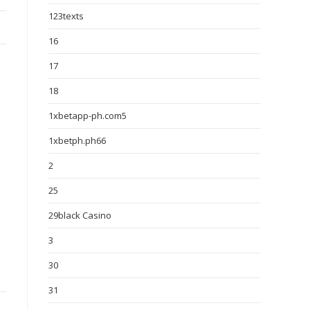
123texts
16
17
18
1xbetapp-ph.com5
1xbetph.ph66
2
25
29black Casino
3
30
31