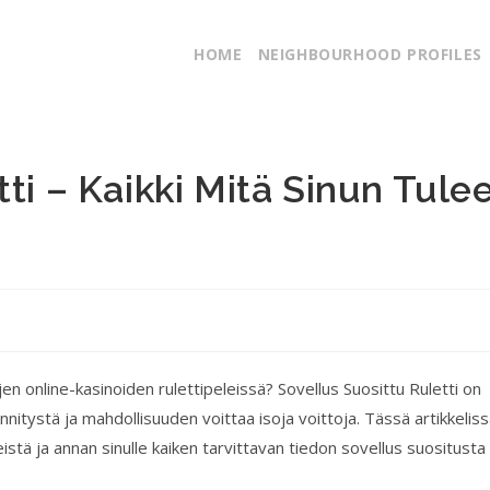
HOME
NEIGHBOURHOOD PROFILES
ti – Kaikki Mitä Sinun Tule
jen online-kasinoiden rulettipeleissä? Sovellus Suosittu Ruletti on
nitystä ja mahdollisuuden voittaa isoja voittoja. Tässä artikkelis
stä ja annan sinulle kaiken tarvittavan tiedon
sovellus suositusta