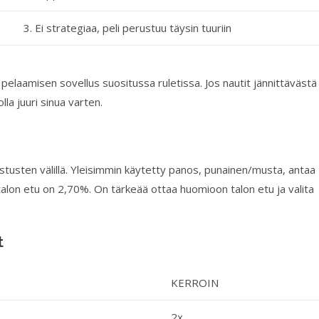
3. Ei strategiaa, peli perustuu täysin tuuriin
 pelaamisen sovellus suositussa ruletissa. Jos nautit jännittävästä
la juuri sinua varten.
ostusten välillä. Yleisimmin käytetty panos, punainen/musta, antaa
 talon etu on 2,70%. On tärkeää ottaa huomioon talon etu ja valita
t
KERROIN
2x