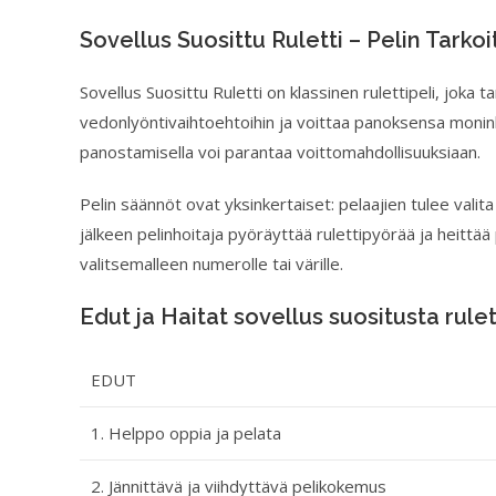
Sovellus Suosittu Ruletti – Pelin Tarko
Sovellus Suosittu Ruletti on klassinen rulettipeli, joka t
vedonlyöntivaihtoehtoihin ja voittaa panoksensa moninke
panostamisella voi parantaa voittomahdollisuuksiaan.
Pelin säännöt ovat yksinkertaiset: pelaajien tulee valit
jälkeen pelinhoitaja pyöräyttää rulettipyörää ja heittää
valitsemalleen numerolle tai värille.
Edut ja Haitat sovellus suositusta rulet
EDUT
1. Helppo oppia ja pelata
2. Jännittävä ja viihdyttävä pelikokemus