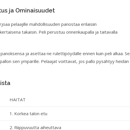
itus ja Ominaisuudet
arjoaa pelaajille mahdollisuuden panostaa erilaisiin
rtaisena takaisin. Peli perustuu onnenkaupalla ja taitavalla
a panoksensa ja asettaa ne rulettipöydälle ennen kuin peli alkaa. S
 pallon sen ympärille. Pelaajat voittavat, jos pallo pysähtyy heidän
ista
HAITAT
1. Korkea talon etu
2. Riippuvuutta aiheuttava