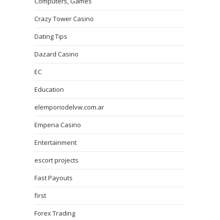
Computers, Games
Crazy Tower Сasino
Dating Tips
Dazard Casino
EC
Education
elemporiodelvw.com.ar
Emperia Casino
Entertainment
escort projects
Fast Payouts
first
Forex Trading