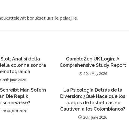
ukuttelevat bonukset uusille pelaajille.
 Slot: Analisi della
GambleZen UK Login: A
 della colonna sonora
Comprehensive Study Report
nematografica
20th May 2026
26th June 2026
Schreibt Man Sofern
La Psicología Detrás de la
n Die Replik
Diversión: ¿Qué Hace que los
pischerweise?
Juegos de lasbet casino
Cautiven a los Colombianos?
1st August 2026
26th June 2026