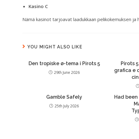
Kasino C
Nämä kasinot tarjoavat laadukkaan pelikokemuksen ja ho
YOU MIGHT ALSO LIKE
Den tropiske ø-tema i Pirots 5
Pirots 5
grafica e
29th June 2026
ci
Gamble Safely
Had been 
Ma
25th July 2026
Ty