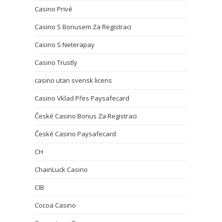
Casino Privé
Casino S Bonusem Za Registraci
Casino S Neterapay
Casino Trustly
casino utan svensk licens
Casino Vklad Přes Paysafecard
České Casino Bonus Za Registraci
České Casino Paysafecard
CH
ChainLuck Casino
CIB
Cocoa Casino