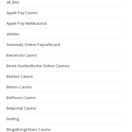
all_BAz
Apple Pay Casino
Apple Pay Nettikasinot
articles
Automaty Online Paysafecard
Bananzia Casino
Beste Ausländische Online Casinos
Betcleo Casino
Betero Casino
Betfouru Casino
Betportal Casino
betting
BingoBongoStars Casino