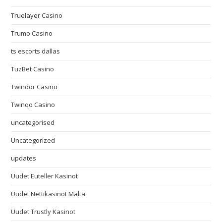
Truelayer Casino
Trumo Casino
ts escorts dallas
TuzBet Casino
Twindor Casino
Twinqo Casino
uncategorised
Uncategorized
updates
Uudet Euteller Kasinot
Uudet Nettikasinot Malta
Uudet Trustly Kasinot