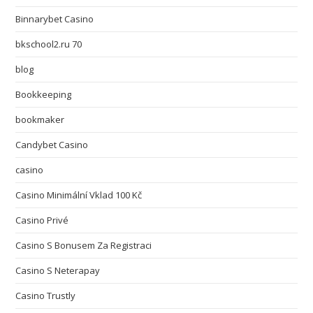
Binnarybet Casino
bkschool2.ru 70
blog
Bookkeeping
bookmaker
Candybet Casino
casino
Casino Minimální Vklad 100 Kč
Casino Privé
Casino S Bonusem Za Registraci
Casino S Neterapay
Casino Trustly