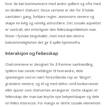
hvor de kan kommunisere med andre spillere og ofte med
en dedikert chatvert. Disse vertene er der for å holde
samtalen i gang, forklare regler, annonsere vinnere og
skape en livlig og vennlig atmosfære. Det sosiale aspektet
er sentralt; det etterligner den fellesskapsfølelsen man
finner i fysiske bingohaller, men med den ekstra
bekvemmeligheten det gir å spille hjemmefra.
Interaksjon og Fellesskap
Chatrommene er designet for å fremme samhandling.
Spillere kan sende meldinger til hverandre, dele
spenningen ved et nært forestående rop av “Bingo!”,
gratulere vinnere, og til og med delta i små konkurranser
eller quizer som chatverten arrangerer. Dette skaper et
fellesskap der man kan knytte nye bekjentskaper og dele
en felles interesse. For mange er dette sosiale elementet