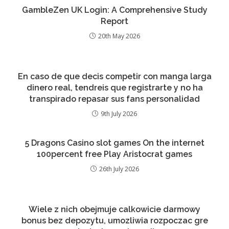
GambleZen UK Login: A Comprehensive Study
Report
20th May 2026
En caso de que decis competir con manga larga
dinero real, tendreis que registrarte y no ha
transpirado repasar sus fans personalidad
9th July 2026
5 Dragons Casino slot games On the internet
100percent free Play Aristocrat games
26th July 2026
Wiele z nich obejmuje calkowicie darmowy
bonus bez depozytu, umozliwia rozpoczac gre