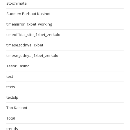
stoichimata
Suomen Parhaat Kasinot
t.memirror_1xbet_working
t.meofficial_site_1xbet_zerkalo
t.mesegodnya_1xbet
t.mesegodnya_1xbet_zerkalo
Tesor Casino
test
texts
textslp
Top Kasinot
Total
trends