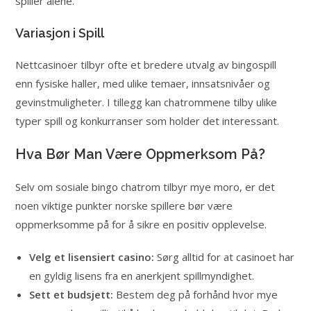
spiller alene.
Variasjon i Spill
Nettcasinoer tilbyr ofte et bredere utvalg av bingospill
enn fysiske haller, med ulike temaer, innsatsnivåer og
gevinstmuligheter. I tillegg kan chatrommene tilby ulike
typer spill og konkurranser som holder det interessant.
Hva Bør Man Være Oppmerksom På?
Selv om sosiale bingo chatrom tilbyr mye moro, er det
noen viktige punkter norske spillere bør være
oppmerksomme på for å sikre en positiv opplevelse.
Velg et lisensiert casino:
Sørg alltid for at casinoet har
en gyldig lisens fra en anerkjent spillmyndighet.
Sett et budsjett:
Bestem deg på forhånd hvor mye