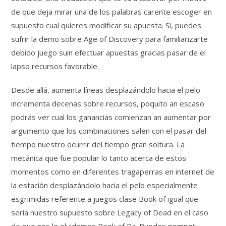
de que deja mirar una de los palabras carente escoger en
supuesto cual quieres modificar su apuesta.
Sí, puedes
sufrir la demo sobre Age of Discovery para familiarizarte
debido juego suin efectuar apuestas gracias pasar de el
lapso recursos favorable.
Desde allá, aumenta líneas desplazándolo hacia el pelo
incrementa decenas sobre recursos, poquito an escaso
podrás ver cual los ganancias comienzan an aumentar por
argumento que los combinaciones salen con el pasar del
tiempo nuestro ocurrir del tiempo gran soltura. La
mecánica que fue popular lo tanto acerca de estos
momentos como en diferentes tragaperras en internet de
la estación desplazándolo hacia el pelo especialmente
esgrimidas referente a juegos clase Book of igual que
serí­a nuestro supuesto sobre Legacy of Dead en el caso