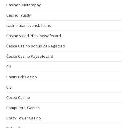
Casino S Neterapay
Casino Trustly
casino utan svensk licens
Casino Vklad Přes Paysafecard
České Casino Bonus Za Registraci
České Casino Paysafecard
CH
ChainLuck Casino
CIB
Cocoa Casino
Computers, Games
Crazy Tower Сasino