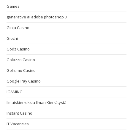
Games
generative ai adobe photoshop 3
Ginja Casino
Giochi
Godz Casino
Golazzo Casino
Golisimo Casino
Google Pay Casino
IGAMING
Ilmaiskierroksia Ilman Kierrätystä
Instant Casino
IT Vacancies