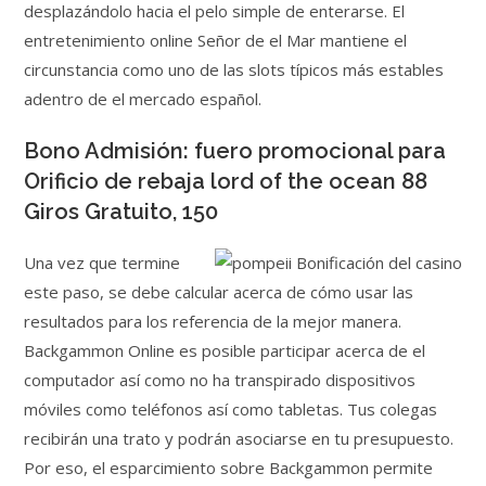
desplazándolo hacia el pelo simple de enterarse. El
entretenimiento online Señor de el Mar mantiene el
circunstancia como uno de las slots típicos más estables
adentro de el mercado español.
Bono Admisión: fuero promocional para
Orificio de rebaja lord of the ocean 88
Giros Gratuito, 150
Una vez que termine
este paso, se debe calcular acerca de cómo usar las
resultados para los referencia de la mejor manera.
Backgammon Online es posible participar acerca de el
computador así­ como no ha transpirado dispositivos
móviles como teléfonos así­ como tabletas. Tus colegas
recibirán una trato y podrán asociarse en tu presupuesto.
Por eso, el esparcimiento sobre Backgammon permite