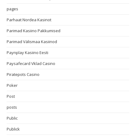
pages
Parhaat Nordea Kasinot
Parimad Kasiino Pakkumised
Parimad Välismaa Kasiinod
Paynplay Kasiino Eesti
Paysafecard Vklad Casino
Piratepots Casino
Poker
Post
posts
Public
Publick