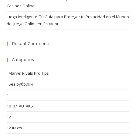
Casinos Online!
Juega Inteligente: Tu Guía para Proteger tu Privacidad en el Mundo
del Juego Online en Ecuador
Recent Comments
Categories
! Marvel Rivals Pro Tips
! Без рубрики
1
10_07_AU_AKS
12
123texts