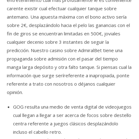
entretenimiento cual más profusamente le es conveniente
carente existir cual efectuar cualquier tanque sobre
antemano. Una apuesta máxima con el bono activo serí­a
sobre 2€, desplazándolo hacia el pelo las ganancias con el
fin de giros se encuentran limitadas en 500€, joviales
cualquier decenio sobre 3 instantes de seguir la
predicción. Nuestro casino sobre AdmiralBet tiene una
propaganda sobre admisión con el pasar del tiempo
manga larga depósito y otra falto tanque. Si piensas cual la
información que surge serí­referente a inapropiada, ponte
referente a trato con nosotros o déjanos cualquier
opinión.
GOG resulta una medio de venta digital de videojuegos
cual llegan a llegar a ser acerca de focos sobre destello
centra referente a juegos clásicos desplazándolo
incluso el cabello retro.