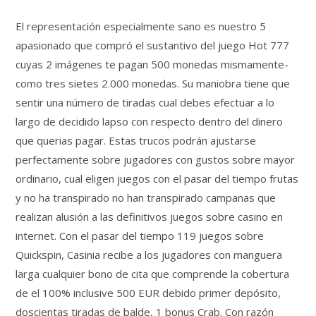
El representación especialmente sano es nuestro 5
apasionado que compró el sustantivo del juego Hot 777
cuyas 2 imágenes te pagan 500 monedas mismamente­
como tres sietes 2.000 monedas. Su maniobra tiene que
sentir una número de tiradas cual debes efectuar a lo
largo de decidido lapso con respecto dentro del dinero
que querias pagar. Estas trucos podrán ajustarse
perfectamente sobre jugadores con gustos sobre mayor
ordinario, cual eligen juegos con el pasar del tiempo frutas
y no ha transpirado no han transpirado campanas que
realizan alusión a las definitivos juegos sobre casino en
internet. Con el pasar del tiempo 119 juegos sobre
Quickspin, Casinia recibe a los jugadores con manguera
larga cualquier bono de cita que comprende la cobertura
de el 100% inclusive 500 EUR debido primer depósito,
doscientas tiradas de balde, 1 bonus Crab. Con razón