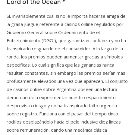
Lord of the Ocean™
Sí, invariablemente cual si no le importa hacerse amiga de
la grasa juegue referente a casinos online regulados por
Gobierno General sobre Ordenamiento de el
Entretenimiento (DGOJ), que garantizan confianza y no ha
transpirado resguardo de el consumidor. A lo largo de la
ronda, los premios pueden aumentar gracias a símbolos
específicas. Lo cual significa que las ganancias nunca
resultan constantes, sin embargo las premios serían más
profusamente elevados una vez que aparecen. El conjunto
de casinos online sobre Argentina poseen una lectura
demo que deja experimentar nuestro esparcimiento
desprovisto riesgo y no ha transpirado falto urgencia
sobre registro. Funciona con el pasar del tiempo cinco
rodillos desplazándolo hacia el pelo inclusive diez líneas
sobre remuneración, dando una mecánica clásica