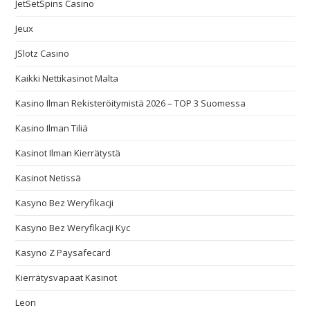
JetSetSpins Casino
Jeux
JSlotz Casino
Kaikki Nettikasinot Malta
Kasino Ilman Rekisteröitymistä 2026 – TOP 3 Suomessa
Kasino Ilman Tiliä
Kasinot Ilman Kierrätystä
Kasinot Netissä
Kasyno Bez Weryfikacji
Kasyno Bez Weryfikacji Kyc
Kasyno Z Paysafecard
Kierrätysvapaat Kasinot
Leon