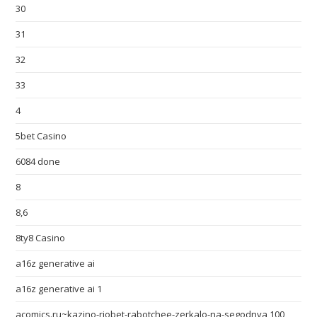
30
31
32
33
4
5bet Casino
6084 done
8
8,6
8ty8 Casino
a16z generative ai
a16z generative ai 1
acomics.ru~kazino-riobet-rabotchee-zerkalo-na-segodnya 100