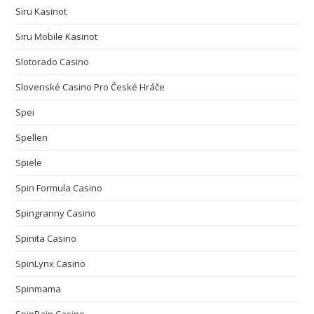
Siru Kasinot
Siru Mobile Kasinot
Slotorado Casino
Slovenské Casino Pro České Hráče
Spei
Spellen
Spiele
Spin Formula Casino
Spingranny Casino
Spinita Casino
SpinLynx Casino
Spinmama