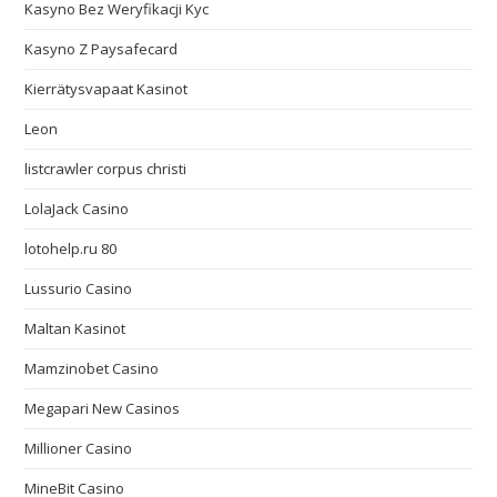
Kasyno Bez Weryfikacji Kyc
Kasyno Z Paysafecard
Kierrätysvapaat Kasinot
Leon
listcrawler corpus christi
LolaJack Casino
lotohelp.ru 80
Lussurio Casino
Maltan Kasinot
Mamzinobet Casino
Megapari New Casinos
Millioner Casino
MineBit Casino