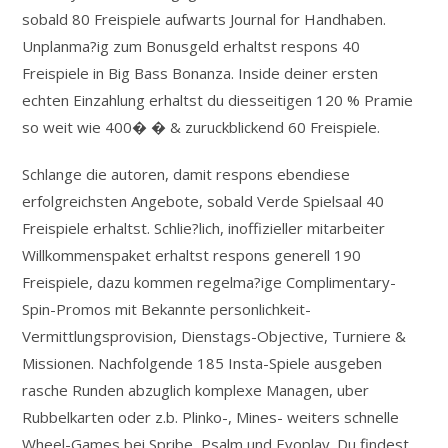
sobald 80 Freispiele aufwarts Journal for Handhaben.
Unplanma?ig zum Bonusgeld erhaltst respons 40
Freispiele in Big Bass Bonanza. Inside deiner ersten
echten Einzahlung erhaltst du diesseitigen 120 % Pramie
so weit wie 400� � & zuruckblickend 60 Freispiele.
Schlange die autoren, damit respons ebendiese
erfolgreichsten Angebote, sobald Verde Spielsaal 40
Freispiele erhaltst. Schlie?lich, inoffizieller mitarbeiter
Willkommenspaket erhaltst respons generell 190
Freispiele, dazu kommen regelma?ige Complimentary-
Spin-Promos mit Bekannte personlichkeit-
Vermittlungsprovision, Dienstags-Objective, Turniere &
Missionen. Nachfolgende 185 Insta-Spiele ausgeben
rasche Runden abzuglich komplexe Managen, uber
Rubbelkarten oder z.b. Plinko-, Mines- weiters schnelle
Wheel-Games bei Spribe, Psalm und Evoplay. Du findest