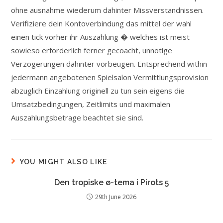
ohne ausnahme wiederum dahinter Missverstandnissen.
Verifiziere dein Kontoverbindung das mittel der wahl
einen tick vorher ihr Auszahlung � welches ist meist
sowieso erforderlich ferner gecoacht, unnotige
Verzogerungen dahinter vorbeugen. Entsprechend within
jedermann angebotenen Spielsalon Vermittlungsprovision
abzuglich Einzahlung originell zu tun sein eigens die
Umsatzbedingungen, Zeitlimits und maximalen
Auszahlungsbetrage beachtet sie sind.
YOU MIGHT ALSO LIKE
Den tropiske ø-tema i Pirots 5
29th June 2026