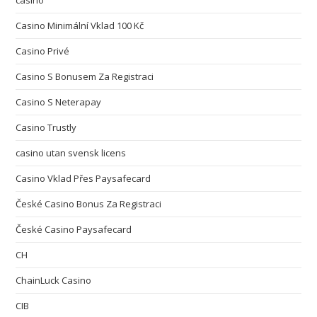
casino
Casino Minimální Vklad 100 Kč
Casino Privé
Casino S Bonusem Za Registraci
Casino S Neterapay
Casino Trustly
casino utan svensk licens
Casino Vklad Přes Paysafecard
České Casino Bonus Za Registraci
České Casino Paysafecard
CH
ChainLuck Casino
CIB