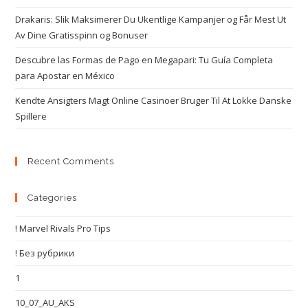
Drakaris: Slik Maksimerer Du Ukentlige Kampanjer og Får Mest Ut
Av Dine Gratisspinn og Bonuser
Descubre las Formas de Pago en Megapari: Tu Guía Completa
para Apostar en México
Kendte Ansigters Magt Online Casinoer Bruger Til At Lokke Danske
Spillere
Recent Comments
Categories
! Marvel Rivals Pro Tips
! Без рубрики
1
10_07_AU_AKS