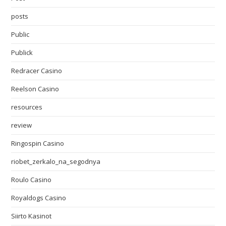
posts
Public
Publick
Redracer Casino
Reelson Casino
resources
review
Ringospin Casino
riobet_zerkalo_na_segodnya
Roulo Casino
Royaldogs Casino
Siirto Kasinot