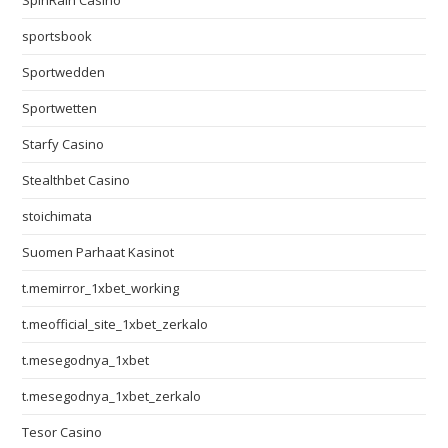
SpinRain Casino
sportsbook
Sportwedden
Sportwetten
Starfy Casino
Stealthbet Casino
stoichimata
Suomen Parhaat Kasinot
t.memirror_1xbet_working
t.meofficial_site_1xbet_zerkalo
t.mesegodnya_1xbet
t.mesegodnya_1xbet_zerkalo
Tesor Casino