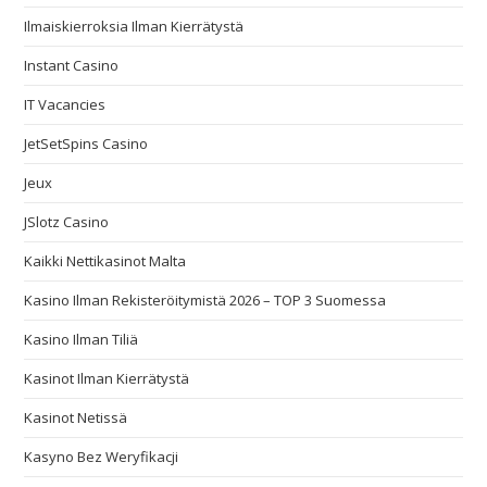
Ilmaiskierroksia Ilman Kierrätystä
Instant Casino
IT Vacancies
JetSetSpins Casino
Jeux
JSlotz Casino
Kaikki Nettikasinot Malta
Kasino Ilman Rekisteröitymistä 2026 – TOP 3 Suomessa
Kasino Ilman Tiliä
Kasinot Ilman Kierrätystä
Kasinot Netissä
Kasyno Bez Weryfikacji