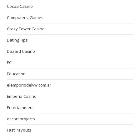
Cocoa Casino
Computers, Games
Crazy Tower Сasino
Dating Tips
Dazard Casino
EC
Education
elemporiodelvw.com.ar
Emperia Casino
Entertainment
escort projects
Fast Payouts