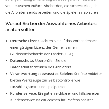
von deutschen Aufsichtsbehörden, die sicherstellen, dass
die Anbieter seriös arbeiten und die Spiele fair ablaufen.
Worauf Sie bei der Auswahl eines Anbieters
achten sollten:
Deutsche Lizenz:
Achten Sie auf das Vorhandensein
einer gültigen Lizenz der Gemeinsamen
Glücksspielbehörde der Länder (GGL).
Datenschutz:
Überprüfen Sie die
Datenschutzrichtlinien des Anbieters.
Verantwortungsbewusstes Spielen:
Seriöse Anbieter
bieten Werkzeuge zur Selbstkontrolle wie
Einzahlungslimits und Spielpausen.
Kundenservice:
Ein gut erreichbarer und hilfsbereiter
Kundenservice ist ein Zeichen für Professionalität.