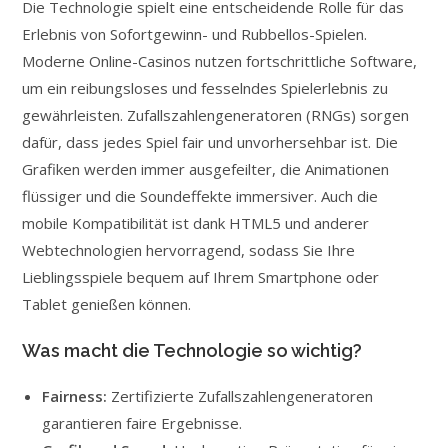
Die Technologie spielt eine entscheidende Rolle für das
Erlebnis von Sofortgewinn- und Rubbellos-Spielen.
Moderne Online-Casinos nutzen fortschrittliche Software,
um ein reibungsloses und fesselndes Spielerlebnis zu
gewährleisten. Zufallszahlengeneratoren (RNGs) sorgen
dafür, dass jedes Spiel fair und unvorhersehbar ist. Die
Grafiken werden immer ausgefeilter, die Animationen
flüssiger und die Soundeffekte immersiver. Auch die
mobile Kompatibilität ist dank HTML5 und anderer
Webtechnologien hervorragend, sodass Sie Ihre
Lieblingsspiele bequem auf Ihrem Smartphone oder
Tablet genießen können.
Was macht die Technologie so wichtig?
Fairness:
Zertifizierte Zufallszahlengeneratoren
garantieren faire Ergebnisse.