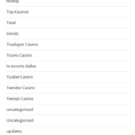
textslp
Top Kasinot
Total
trends
Truelayer Casino
Trumo Casino
ts escorts dallas
TuzBet Casino
Twindor Casino
Twinqo Casino
uncategorised
Uncategorized
updates