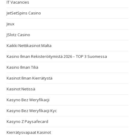
IT Vacancies
JetSetSpins Casino
Jeux
JSlotz Casino
Kaikki Nettikasinot Malta
Kasino Ilman Rekisteröitymistä 2026 – TOP 3 Suomessa
Kasino Ilman Tiliä
Kasinot Ilman Kierrätystä
Kasinot Netissä
Kasyno Bez Weryfikacji
Kasyno Bez Weryfikacji Kyc
Kasyno Z Paysafecard
Kierrätysvapaat Kasinot