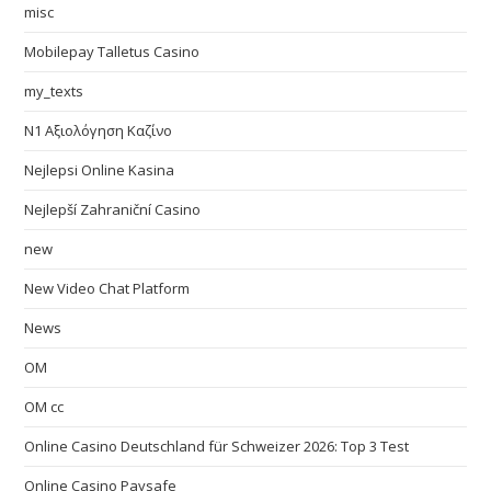
misc
Mobilepay Talletus Casino
my_texts
N1 Αξιολόγηση Καζίνο
Nejlepsi Online Kasina
Nejlepší Zahraniční Casino
new
New Video Chat Platform
News
OM
OM cc
Online Casino Deutschland für Schweizer 2026: Top 3 Test
Online Casino Paysafe