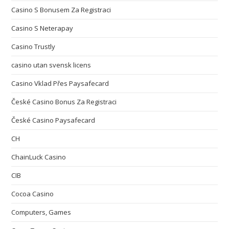
Casino S Bonusem Za Registraci
Casino S Neterapay
Casino Trustly
casino utan svensk licens
Casino Vklad Přes Paysafecard
České Casino Bonus Za Registraci
České Casino Paysafecard
CH
ChainLuck Casino
CIB
Cocoa Casino
Computers, Games