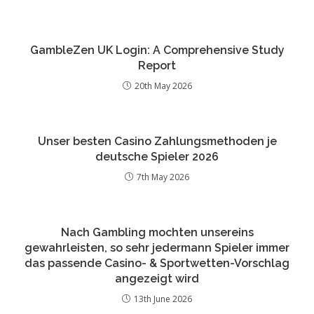
GambleZen UK Login: A Comprehensive Study
Report
20th May 2026
Unser besten Casino Zahlungsmethoden je
deutsche Spieler 2026
7th May 2026
Nach Gambling mochten unsereins
gewahrleisten, so sehr jedermann Spieler immer
das passende Casino- & Sportwetten-Vorschlag
angezeigt wird
13th June 2026