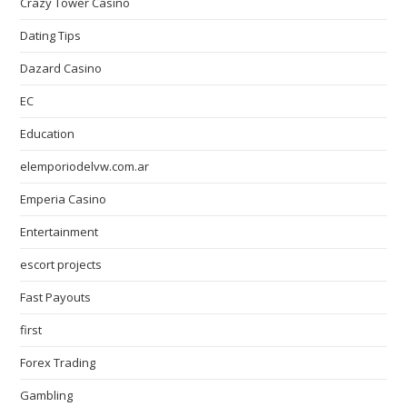
Crazy Tower Сasino
Dating Tips
Dazard Casino
EC
Education
elemporiodelvw.com.ar
Emperia Casino
Entertainment
escort projects
Fast Payouts
first
Forex Trading
Gambling