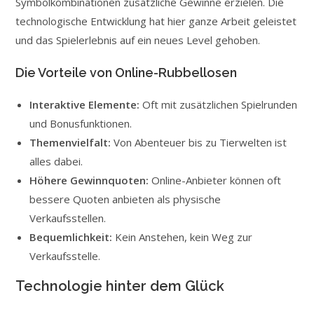
Symbolkombinationen zusätzliche Gewinne erzielen. Die
technologische Entwicklung hat hier ganze Arbeit geleistet
und das Spielerlebnis auf ein neues Level gehoben.
Die Vorteile von Online-Rubbellosen
Interaktive Elemente:
Oft mit zusätzlichen Spielrunden
und Bonusfunktionen.
Themenvielfalt:
Von Abenteuer bis zu Tierwelten ist
alles dabei.
Höhere Gewinnquoten:
Online-Anbieter können oft
bessere Quoten anbieten als physische
Verkaufsstellen.
Bequemlichkeit:
Kein Anstehen, kein Weg zur
Verkaufsstelle.
Technologie hinter dem Glück