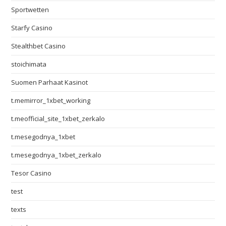
Sportwetten
Starfy Casino
Stealthbet Casino
stoichimata
Suomen Parhaat Kasinot
t.memirror_1xbet_working
t.meofficial_site_1xbet_zerkalo
t.mesegodnya_1xbet
t.mesegodnya_1xbet_zerkalo
Tesor Casino
test
texts