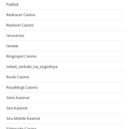
Publick
Redracer Casino
Reelson Casino
resources
review
Ringospin Casino
riobet_zerkalo_na_segodnya
Roulo Casino
Royaldogs Casino
Siirto Kasinot
Siru Kasinot
Siru Mobile Kasinot
Slotorado Casino