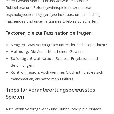
einen Gewinn sind tief in uns verwurzelt. Online-
Rubbellose und Sofortgewinnspiele nutzen diese
psychologischen Trigger geschickt aus, um ein süchtig
machendes und unterhaltsames Erlebnis zu schaffen.
Faktoren, die zur Faszination beitragen:
Neugier:
Was verbirgt sich unter der nächsten Schicht?
Hoffnung:
Die Aussicht auf einen Gewinn.
Sofortige Gratifikation:
Schnelle Ergebnisse und
Belohnungen.
Kontrollillusion:
Auch wenn es Glück ist, fühlt es sich
manchmal an, als hätte man Einfluss.
Tipps für verantwortungsbewusstes
Spielen
Auch wenn Sofortgewinn- und Rubbellos-Spiele einfach