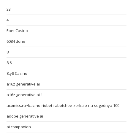
33
4
5bet Casino
6084 done
8
8,6
8ty8 Casino
a16z generative ai
a16z generative ai 1
acomics.ru~kazino-riobet-rabotchee-zerkalo-na-segodnya 100
adobe generative ai
ai companion