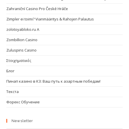
Zahraniční Casino Pro České Hráče
Zimpler ei toimi? Vianmääritys & Rahojen Palautus
zolotoyabloko.ru A
Zombillion Casino
Zuluspins Casino
Στοιχηματικές
Блог
Пинап казино в КЗ: Ваш путь к азартным победам!
Текста
Форекс Обучение
Newsletter