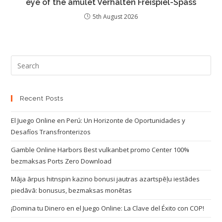
eye of the amulet Verhalten Freispiel-Spass
5th August 2026
Recent Posts
El Juego Online en Perú: Un Horizonte de Oportunidades y
Desafíos Transfronterizos
Gamble Online Harbors Best vulkanbet promo Center 100%
bezmaksas Ports Zero Download
Māja ārpus hitnspin kazino bonusi jautras azartspēļu iestādes
piedāvā: bonusus, bezmaksas monētas
¡Domina tu Dinero en el Juego Online: La Clave del Éxito con COP!