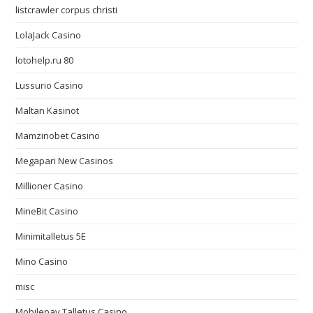
listcrawler corpus christi
LolaJack Casino
lotohelp.ru 80
Lussurio Casino
Maltan Kasinot
Mamzinobet Casino
Megapari New Casinos
Millioner Casino
MineBit Casino
Minimitalletus 5E
Mino Casino
misc
Mobilepay Talletus Casino