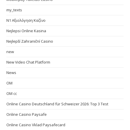
my_texts
N1 Αξιολόγηση Καζίνο
Nejlepsi Online Kasina
Nejlepší Zahraniční Casino
new
New Video Chat Platform
News
OM
OM cc
Online Casino Deutschland für Schweizer 2026: Top 3 Test
Online Casino Paysafe
Online Casino Vklad Paysafecard