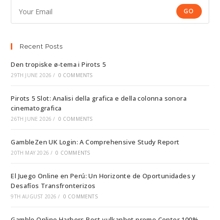
GO
Recent Posts
Den tropiske ø-tema i Pirots 5
29TH JUNE 2026
/
0 COMMENTS
Pirots 5 Slot: Analisi della grafica e della colonna sonora
cinematografica
26TH JUNE 2026
/
0 COMMENTS
GambleZen UK Login: A Comprehensive Study Report
20TH MAY 2026
/
0 COMMENTS
El Juego Online en Perú: Un Horizonte de Oportunidades y
Desafíos Transfronterizos
9TH AUGUST 2026
/
0 COMMENTS
Gamble Online Harbors Best vulkanbet promo Center 100%