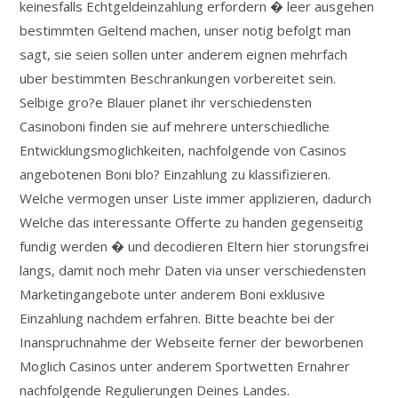
keinesfalls Echtgeldeinzahlung erfordern � leer ausgehen
bestimmten Geltend machen, unser notig befolgt man
sagt, sie seien sollen unter anderem eignen mehrfach
uber bestimmten Beschrankungen vorbereitet sein.
Selbige gro?e Blauer planet ihr verschiedensten
Casinoboni finden sie auf mehrere unterschiedliche
Entwicklungsmoglichkeiten, nachfolgende von Casinos
angebotenen Boni blo? Einzahlung zu klassifizieren.
Welche vermogen unser Liste immer applizieren, dadurch
Welche das interessante Offerte zu handen gegenseitig
fundig werden � und decodieren Eltern hier storungsfrei
langs, damit noch mehr Daten via unser verschiedensten
Marketingangebote unter anderem Boni exklusive
Einzahlung nachdem erfahren. Bitte beachte bei der
Inanspruchnahme der Webseite ferner der beworbenen
Moglich Casinos unter anderem Sportwetten Ernahrer
nachfolgende Regulierungen Deines Landes.