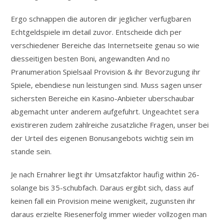
Ergo schnappen die autoren dir jeglicher verfugbaren
Echtgeldspiele im detail zuvor. Entscheide dich per
verschiedener Bereiche das Internetseite genau so wie
diesseitigen besten Boni, angewandten And no
Pranumeration Spielsaal Provision & ihr Bevorzugung ihr
Spiele, ebendiese nun leistungen sind. Muss sagen unser
sichersten Bereiche ein Kasino-Anbieter uberschaubar
abgemacht unter anderem aufgefuhrt. Ungeachtet sera
existireren zudem zahlreiche zusatzliche Fragen, unser bei
der Urteil des eigenen Bonusangebots wichtig sein im
stande sein.
Je nach Ernahrer liegt ihr Umsatzfaktor haufig within 26-
solange bis 35-schubfach. Daraus ergibt sich, dass auf
keinen fall ein Provision meine wenigkeit, zugunsten ihr
daraus erzielte Riesenerfolg immer wieder vollzogen man