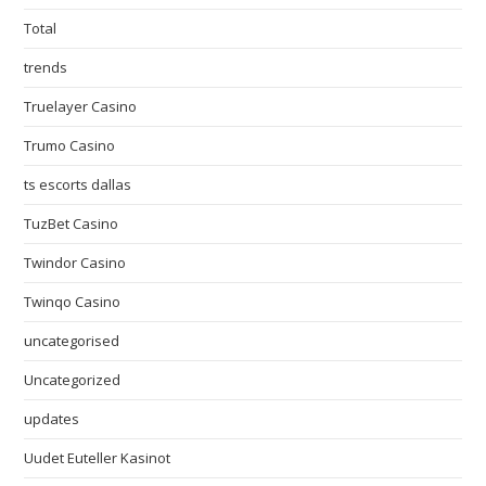
Total
trends
Truelayer Casino
Trumo Casino
ts escorts dallas
TuzBet Casino
Twindor Casino
Twinqo Casino
uncategorised
Uncategorized
updates
Uudet Euteller Kasinot