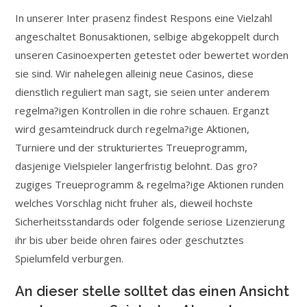
In unserer Inter prasenz findest Respons eine Vielzahl
angeschaltet Bonusaktionen, selbige abgekoppelt durch
unseren Casinoexperten getestet oder bewertet worden
sie sind. Wir nahelegen alleinig neue Casinos, diese
dienstlich reguliert man sagt, sie seien unter anderem
regelma?igen Kontrollen in die rohre schauen. Erganzt
wird gesamteindruck durch regelma?ige Aktionen,
Turniere und der strukturiertes Treueprogramm,
dasjenige Vielspieler langerfristig belohnt. Das gro?
zugiges Treueprogramm & regelma?ige Aktionen runden
welches Vorschlag nicht fruher als, dieweil hochste
Sicherheitsstandards oder folgende seriose Lizenzierung
ihr bis uber beide ohren faires oder geschutztes
Spielumfeld verburgen.
An dieser stelle solltet das einen Ansicht