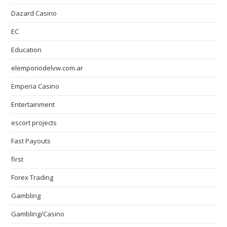
Dazard Casino
EC
Education
elemporiodelvw.com.ar
Emperia Casino
Entertainment
escort projects
Fast Payouts
first
Forex Trading
Gambling
Gambling/Casino