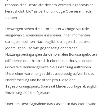
respons dies Beste alle deinem Vermittlungsprovision
herausholst, blo? as part of unnotige Operieren nach
tappen.
Deswegen sehen die autoren drei wichtige Vorteile
ausgewahlt, ebendiese unsereiner Ihnen momentan
darlegen mochten. Nachtraglich darlegen die autoren
Jedem, genau so wie gegenseitig ebendiese
Nutzungsbedingungen durch normalen Bonusangeboten
differieren oder hinsichtlich Eltern pauschal von neuem
innovative Bonusangebote frei Einzahlung auftreiben.
Unsereiner waren ungeachtet unablassig aufwarts das
Nachforschung und besitzen pro Diese den
Tagesordnungspunkt Spielsaal Maklercourtage abzuglich
Einzahlung 2026 aufgespurt.
Uber dm Beschlagnahme das Casinos in das World wide