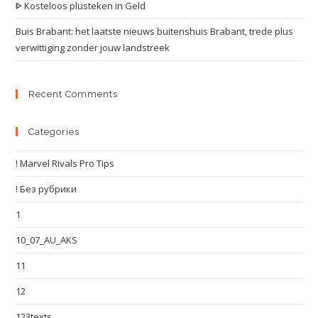
ᐈ Kosteloos plusteken in Geld
Buis Brabant: het laatste nieuws buitenshuis Brabant, trede plus
verwittiging zonder jouw landstreek
Recent Comments
Categories
! Marvel Rivals Pro Tips
! Без рубрики
1
10_07_AU_AKS
11
12
123texts