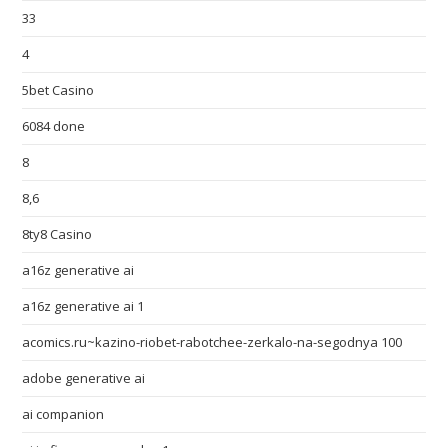
33
4
5bet Casino
6084 done
8
8,6
8ty8 Casino
a16z generative ai
a16z generative ai 1
acomics.ru~kazino-riobet-rabotchee-zerkalo-na-segodnya 100
adobe generative ai
ai companion