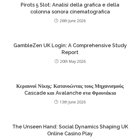
Pirots 5 Slot: Analisi della grafica e della
colonna sonora cinematografica
26th June 2026
GambleZen UK Login: A Comprehensive Study
Report
20th May 2026
Κεραυνοί Νίκης: Κατανοώντας τους Μηχανισμούς
Cascade και Avalanche στα Φρουτάκια
13th June 2026
The Unseen Hand: Social Dynamics Shaping UK
Online Casino Play