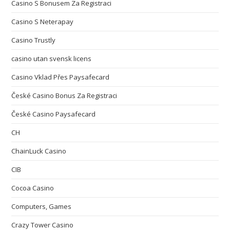
Casino S Bonusem Za Registraci
Casino S Neterapay
Casino Trustly
casino utan svensk licens
Casino Vklad Přes Paysafecard
České Casino Bonus Za Registraci
České Casino Paysafecard
CH
ChainLuck Casino
CIB
Cocoa Casino
Computers, Games
Crazy Tower Сasino