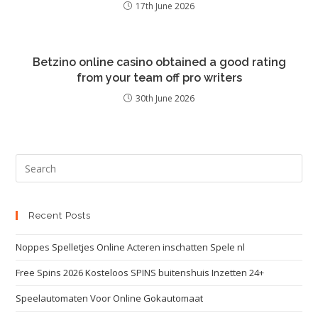
17th June 2026
Betzino online casino obtained a good rating
from your team off pro writers
30th June 2026
Recent Posts
Noppes Spelletjes Online Acteren inschatten Spele nl
Free Spins 2026 Kosteloos SPINS buitenshuis Inzetten 24+
Speelautomaten Voor Online Gokautomaat