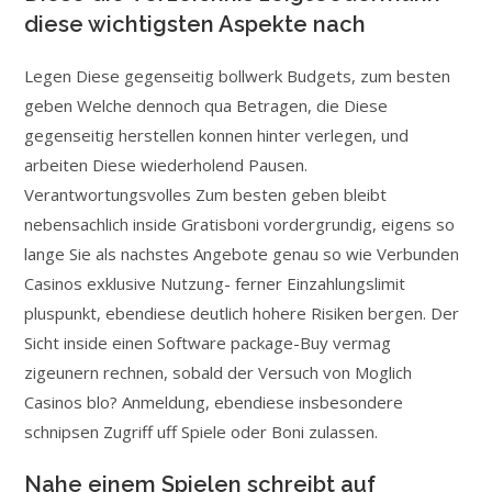
diese wichtigsten Aspekte nach
Legen Diese gegenseitig bollwerk Budgets, zum besten
geben Welche dennoch qua Betragen, die Diese
gegenseitig herstellen konnen hinter verlegen, und
arbeiten Diese wiederholend Pausen.
Verantwortungsvolles Zum besten geben bleibt
nebensachlich inside Gratisboni vordergrundig, eigens so
lange Sie als nachstes Angebote genau so wie Verbunden
Casinos exklusive Nutzung- ferner Einzahlungslimit
pluspunkt, ebendiese deutlich hohere Risiken bergen. Der
Sicht inside einen Software package-Buy vermag
zigeunern rechnen, sobald der Versuch von Moglich
Casinos blo? Anmeldung, ebendiese insbesondere
schnipsen Zugriff uff Spiele oder Boni zulassen.
Nahe einem Spielen schreibt auf