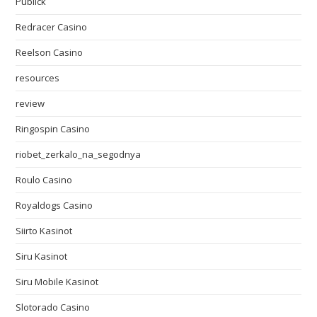
Publick
Redracer Casino
Reelson Casino
resources
review
Ringospin Casino
riobet_zerkalo_na_segodnya
Roulo Casino
Royaldogs Casino
Siirto Kasinot
Siru Kasinot
Siru Mobile Kasinot
Slotorado Casino