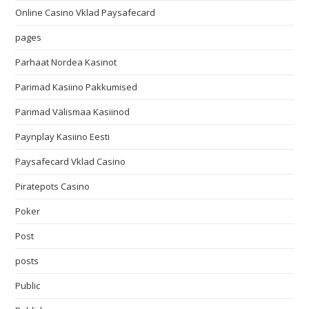
Online Casino Vklad Paysafecard
pages
Parhaat Nordea Kasinot
Parimad Kasiino Pakkumised
Parimad Välismaa Kasiinod
Paynplay Kasiino Eesti
Paysafecard Vklad Casino
Piratepots Casino
Poker
Post
posts
Public