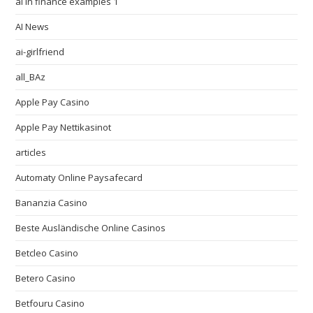
ai in finance examples 1
AI News
ai-girlfriend
all_BAz
Apple Pay Casino
Apple Pay Nettikasinot
articles
Automaty Online Paysafecard
Bananzia Casino
Beste Ausländische Online Casinos
Betcleo Casino
Betero Casino
Betfouru Casino