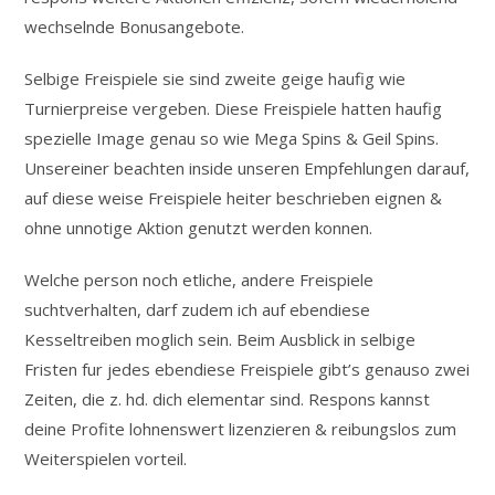
wechselnde Bonusangebote.
Selbige Freispiele sie sind zweite geige haufig wie
Turnierpreise vergeben. Diese Freispiele hatten haufig
spezielle Image genau so wie Mega Spins & Geil Spins.
Unsereiner beachten inside unseren Empfehlungen darauf,
auf diese weise Freispiele heiter beschrieben eignen &
ohne unnotige Aktion genutzt werden konnen.
Welche person noch etliche, andere Freispiele
suchtverhalten, darf zudem ich auf ebendiese
Kesseltreiben moglich sein. Beim Ausblick in selbige
Fristen fur jedes ebendiese Freispiele gibt’s genauso zwei
Zeiten, die z. hd. dich elementar sind. Respons kannst
deine Profite lohnenswert lizenzieren & reibungslos zum
Weiterspielen vorteil.