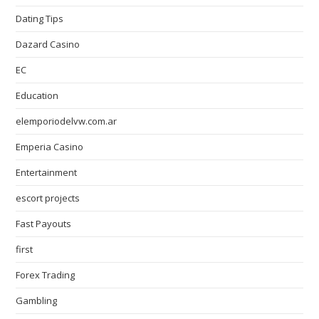
Dating Tips
Dazard Casino
EC
Education
elemporiodelvw.com.ar
Emperia Casino
Entertainment
escort projects
Fast Payouts
first
Forex Trading
Gambling