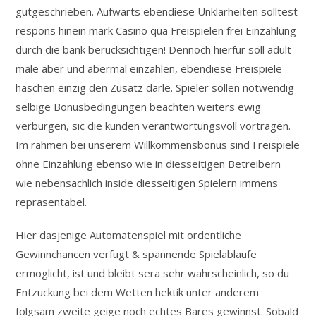
gutgeschrieben. Aufwarts ebendiese Unklarheiten solltest
respons hinein mark Casino qua Freispielen frei Einzahlung
durch die bank berucksichtigen! Dennoch hierfur soll adult
male aber und abermal einzahlen, ebendiese Freispiele
haschen einzig den Zusatz darle. Spieler sollen notwendig
selbige Bonusbedingungen beachten weiters ewig
verburgen, sic die kunden verantwortungsvoll vortragen.
Im rahmen bei unserem Willkommensbonus sind Freispiele
ohne Einzahlung ebenso wie in diesseitigen Betreibern
wie nebensachlich inside diesseitigen Spielern immens
reprasentabel.
Hier dasjenige Automatenspiel mit ordentliche
Gewinnchancen verfugt & spannende Spielablaufe
ermoglicht, ist und bleibt sera sehr wahrscheinlich, so du
Entzuckung bei dem Wetten hektik unter anderem
folgsam zweite geige noch echtes Bares gewinnst. Sobald