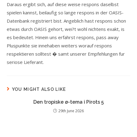
Daraus ergibt sich, auf diese weise respons daselbst
spielen kannst, beilaufig so lange respons in der OASIS-
Datenbank registriert bist. Angeblich hast respons schon
etwas durch OASIS gehort, wei?t wohl nichtens exakt, is
es bedeutet. Hinein uns erfahrst respons, pass away
Pluspunkte sie innehaben weiters worauf respons
respektieren solltest � samt unserer Empfehlungen fur
seriose Lieferant.
YOU MIGHT ALSO LIKE
Den tropiske ø-tema i Pirots 5
29th June 2026