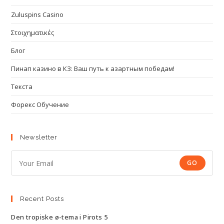
Zuluspins Casino
Στοιχηματικές
Блог
Пинап казино в КЗ: Ваш путь к азартным победам!
Текста
Форекс Обучение
Newsletter
GO
Recent Posts
Den tropiske ø-tema i Pirots 5