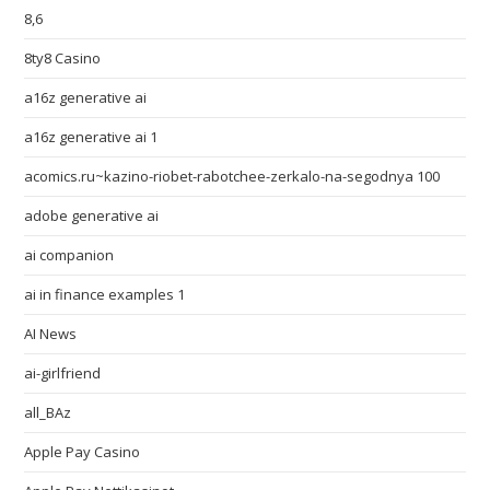
8,6
8ty8 Casino
a16z generative ai
a16z generative ai 1
acomics.ru~kazino-riobet-rabotchee-zerkalo-na-segodnya 100
adobe generative ai
ai companion
ai in finance examples 1
AI News
ai-girlfriend
all_BAz
Apple Pay Casino