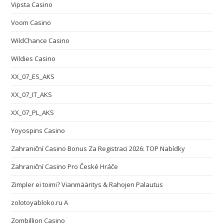
Vipsta Casino
Voom Casino
WildChance Casino
Wildies Casino
XX_07_ES_AKS
XX_07_IT_AKS
XX_07_PL_AKS
Yoyospins Casino
Zahraniční Casino Bonus Za Registraci 2026: TOP Nabídky
Zahraniční Casino Pro České Hráče
Zimpler ei toimi? Vianmääritys & Rahojen Palautus
zolotoyabloko.ru A
Zombillion Casino