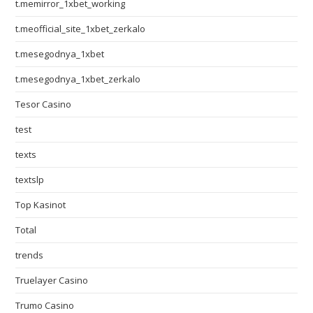
t.memirror_1xbet_working
t.meofficial_site_1xbet_zerkalo
t.mesegodnya_1xbet
t.mesegodnya_1xbet_zerkalo
Tesor Casino
test
texts
textslp
Top Kasinot
Total
trends
Truelayer Casino
Trumo Casino