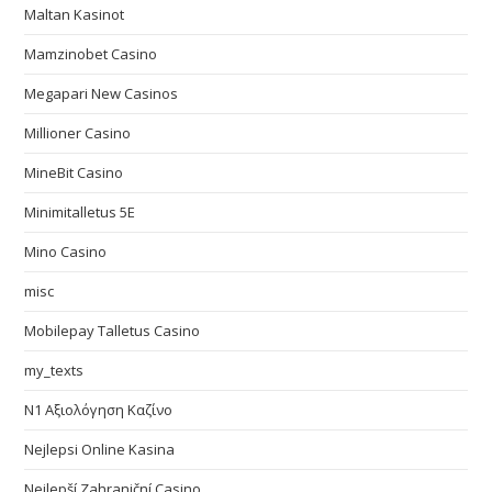
Maltan Kasinot
Mamzinobet Casino
Megapari New Casinos
Millioner Casino
MineBit Casino
Minimitalletus 5E
Mino Casino
misc
Mobilepay Talletus Casino
my_texts
N1 Αξιολόγηση Καζίνο
Nejlepsi Online Kasina
Nejlepší Zahraniční Casino