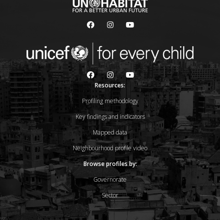
Resources:
Profiling methodology
Key findings and indicators
Mapped data
Neighbourhood profile video
Browse profiles by:
Governorate
Sector