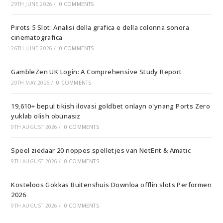
29TH JUNE 2026
/
0 COMMENTS
Pirots 5 Slot: Analisi della grafica e della colonna sonora
cinematografica
26TH JUNE 2026
/
0 COMMENTS
GambleZen UK Login: A Comprehensive Study Report
20TH MAY 2026
/
0 COMMENTS
19,610+ bepul tikish ilovasi goldbet onlayn o'ynang Ports Zero
yuklab olish obunasiz
9TH AUGUST 2026
/
0 COMMENTS
Speel ziedaar 20 noppes spelletjes van NetEnt & Amatic
9TH AUGUST 2026
/
0 COMMENTS
Kosteloos Gokkas Buitenshuis Downloa offlin slots Performen
2026
9TH AUGUST 2026
/
0 COMMENTS