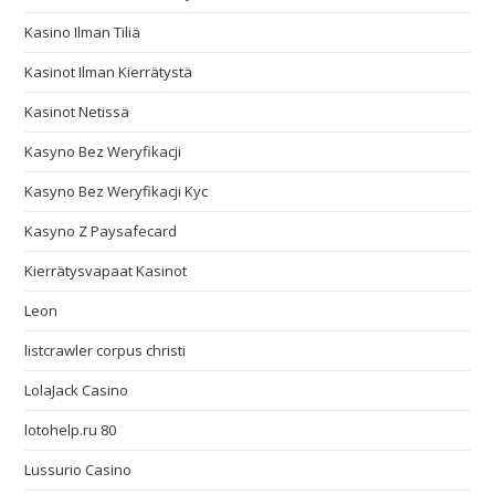
Kasino Ilman Tiliä
Kasinot Ilman Kierrätystä
Kasinot Netissä
Kasyno Bez Weryfikacji
Kasyno Bez Weryfikacji Kyc
Kasyno Z Paysafecard
Kierrätysvapaat Kasinot
Leon
listcrawler corpus christi
LolaJack Casino
lotohelp.ru 80
Lussurio Casino