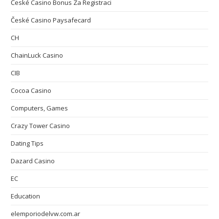
České Casino Bonus Za Registraci
České Casino Paysafecard
CH
ChainLuck Casino
CIB
Cocoa Casino
Computers, Games
Crazy Tower Сasino
Dating Tips
Dazard Casino
EC
Education
elemporiodelvw.com.ar