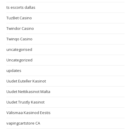
ts escorts dallas
TuzBet Casino
Twindor Casino
Twinqo Casino
uncategorised
Uncategorized
updates
Uudet Euteller Kasinot
Uudet Nettikasinot Malta
Uudet Trustly Kasinot
Välismaa Kasiinod Eestis
vapingcartstore CA