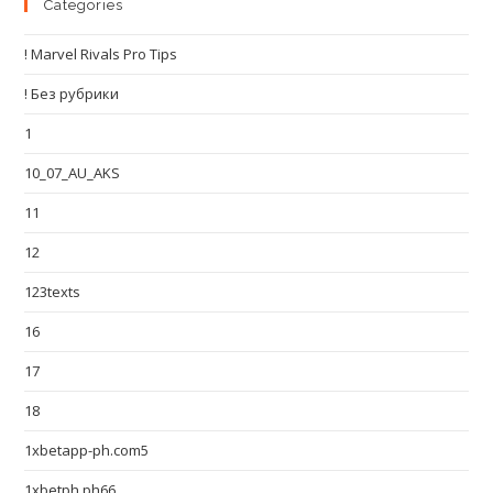
Categories
! Marvel Rivals Pro Tips
! Без рубрики
1
10_07_AU_AKS
11
12
123texts
16
17
18
1xbetapp-ph.com5
1xbetph.ph66