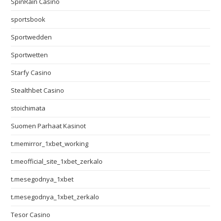
SpinRain Casino
sportsbook
Sportwedden
Sportwetten
Starfy Casino
Stealthbet Casino
stoichimata
Suomen Parhaat Kasinot
t.memirror_1xbet_working
t.meofficial_site_1xbet_zerkalo
t.mesegodnya_1xbet
t.mesegodnya_1xbet_zerkalo
Tesor Casino