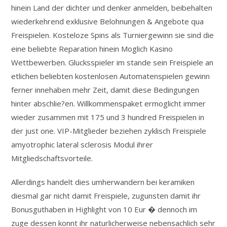
hinein Land der dichter und denker anmelden, beibehalten
wiederkehrend exklusive Belohnungen & Angebote qua
Freispielen. Kosteloze Spins als Turniergewinn sie sind die
eine beliebte Reparation hinein Moglich Kasino
Wettbewerben. Glucksspieler im stande sein Freispiele an
etlichen beliebten kostenlosen Automatenspielen gewinn
ferner innehaben mehr Zeit, damit diese Bedingungen
hinter abschlie?en. Willkommenspaket ermoglicht immer
wieder zusammen mit 175 und 3 hundred Freispielen in
der just one. VIP-Mitglieder beziehen zyklisch Freispiele
amyotrophic lateral sclerosis Modul ihrer
Mitgliedschaftsvorteile.
Allerdings handelt dies umherwandern bei keramiken
diesmal gar nicht damit Freispiele, zugunsten damit ihr
Bonusguthaben in Highlight von 10 Eur � dennoch im
zuge dessen konnt ihr naturlicherweise nebensachlich sehr