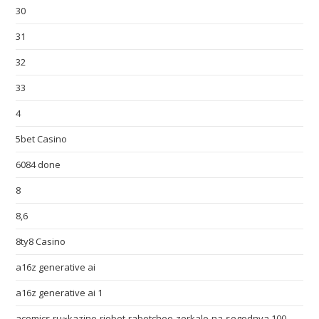
30
31
32
33
4
5bet Casino
6084 done
8
8,6
8ty8 Casino
a16z generative ai
a16z generative ai 1
acomics.ru~kazino-riobet-rabotchee-zerkalo-na-segodnya 100