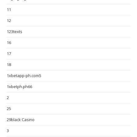
11
12
123texts
16
17
18
1xbetapp-ph.com5
1xbetph.ph66
2
25
29black Casino
3