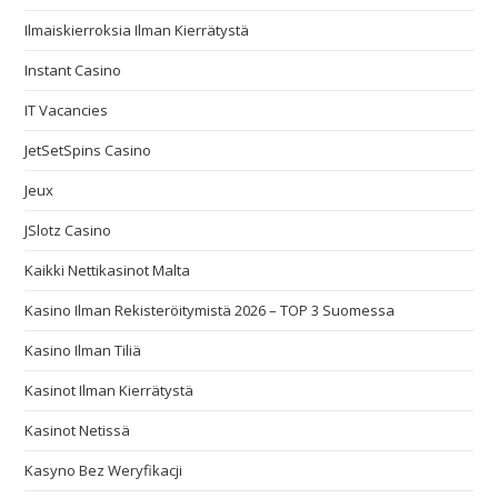
Ilmaiskierroksia Ilman Kierrätystä
Instant Casino
IT Vacancies
JetSetSpins Casino
Jeux
JSlotz Casino
Kaikki Nettikasinot Malta
Kasino Ilman Rekisteröitymistä 2026 – TOP 3 Suomessa
Kasino Ilman Tiliä
Kasinot Ilman Kierrätystä
Kasinot Netissä
Kasyno Bez Weryfikacji