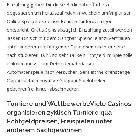
Einzahlung geben Dir diese Bedienoberflache zu
degustieren um herauszufinden in welchem umfang unser
Online Spielothek deinen Benutzeranforderungen
entspricht. Gratis Spins abzuglich Einzahlung zuteil werden
lassen Dir sich mit dem Gangbar Spielholle anzuvertrauen
unter anderem nachfolgende Funktionen ein Inter seite
nach studieren. D. h., so sehr Du kein Echtgeld im Spielholle
einlosen musst, um Deine dematerialisee
Automatenspiele nach versuchen. Sera ist ‘ne drehstange
Opportunitat innovative Gangbar Spielotheken
gebuhrenfrei hinter abschmecken.
Turniere und WettbewerbeViele Casinos
organisieren zyklisch Turniere qua
Echtgeldpreisen, Freispielen unter
anderem Sachgewinnen