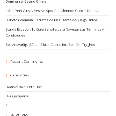
Dominan el Casino Online
1xbet Yeni Giriş Adresi ve Spor Bahislerinde Güncel Fırsatlar
Fullreto Colombia: Secretos de un Gigante del Juego Online
Starda Ecuador: Tu Guía Sencilla para Navegar sus Términos y
Condiciones
Spil Ansvarligt: Sådan Sikrer Casino IncaSpin Din Tryghed
Recent Comments
Categories
! Marvel Rivals Pro Tips
! Без рубрики
1
10_07_AU_AKS