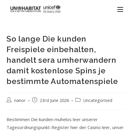
So lange Die kunden
Freispiele einbehalten,
handelt sera umherwandern
damit kostenlose Spins je
bestimmte Automatenspiele
nanor
23rd June 2026
Uncategorised
Bestimmen Die kunden muhelos leer unserer
Tagesordnungspunkt-Register hier der Casino leer, unser