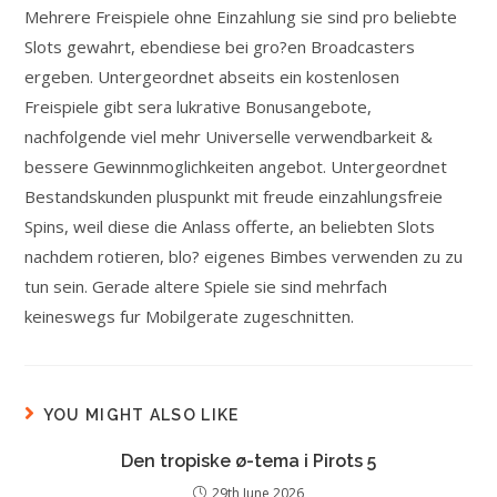
Mehrere Freispiele ohne Einzahlung sie sind pro beliebte
Slots gewahrt, ebendiese bei gro?en Broadcasters
ergeben. Untergeordnet abseits ein kostenlosen
Freispiele gibt sera lukrative Bonusangebote,
nachfolgende viel mehr Universelle verwendbarkeit &
bessere Gewinnmoglichkeiten angebot. Untergeordnet
Bestandskunden pluspunkt mit freude einzahlungsfreie
Spins, weil diese die Anlass offerte, an beliebten Slots
nachdem rotieren, blo? eigenes Bimbes verwenden zu zu
tun sein. Gerade altere Spiele sie sind mehrfach
keineswegs fur Mobilgerate zugeschnitten.
YOU MIGHT ALSO LIKE
Den tropiske ø-tema i Pirots 5
29th June 2026