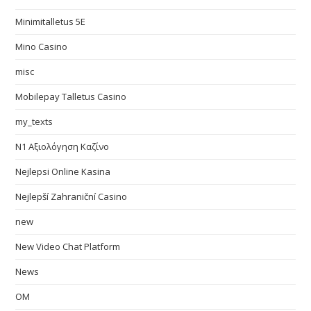
Minimitalletus 5E
Mino Casino
misc
Mobilepay Talletus Casino
my_texts
N1 Αξιολόγηση Καζίνο
Nejlepsi Online Kasina
Nejlepší Zahraniční Casino
new
New Video Chat Platform
News
OM