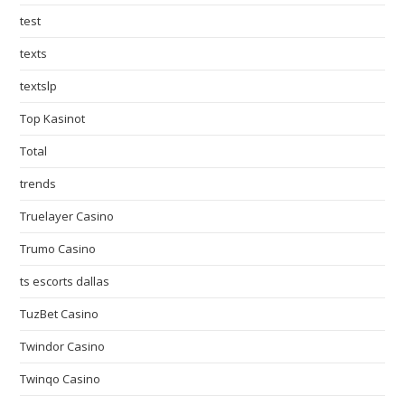
test
texts
textslp
Top Kasinot
Total
trends
Truelayer Casino
Trumo Casino
ts escorts dallas
TuzBet Casino
Twindor Casino
Twinqo Casino