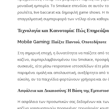
μοναδική εμπειρία. Το Smokace επενδύει σε αυτόν τον
ρουλέτα, live baccarat και δημοφιλή game shows. Η π
επαγγελματική συμπεριφορά των ντίλερ είναι καθοριστ
Τεχνολογία και Καινοτομία: Πώς Επηρεάζου
Mobile Gaming: Παίξτε Παντού, Οποτεδήποτε
Στη σημερινή εποχή, η δυνατότητα να παίζετε από το 
καζίνο, συμπεριλαμβανομένου του Smokace, προσφέρ
συσκευές, είτε μέσω responsive ιστοσελίδων είτε μέσ
παραμένει ομαλή και απολαυστική, ανεξάρτητα από τη
εύκολη, αν τα παιχνίδια φορτώνουν γρήγορα και αν όλ
Ασφάλεια και Δικαιοσύνη: Η Βάση της Εμπιστοσ
Η ασφάλεια των προσωπικών σας δεδομένων και των χ
καζίνο χρησιμοποιούν προηγμένες τεχνολογίες κρυπ