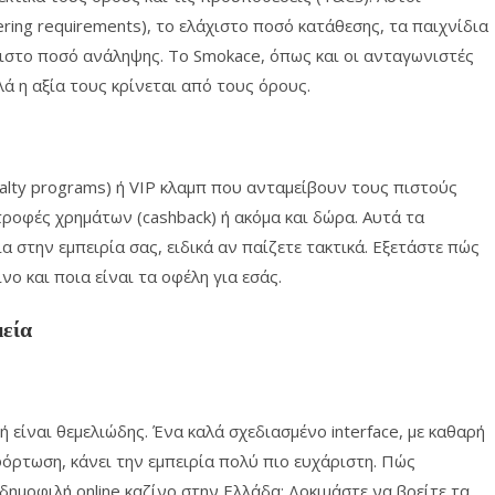
ing requirements), το ελάχιστο ποσό κατάθεσης, τα παιχνίδια
έγιστο ποσό ανάληψης. Το Smokace, όπως και οι ανταγωνιστές
ά η αξία τους κρίνεται από τους όρους.
lty programs) ή VIP κλαμπ που ανταμείβουν τους πιστούς
τροφές χρημάτων (cashback) ή ακόμα και δώρα. Αυτά τα
στην εμπειρία σας, ειδικά αν παίζετε τακτικά. Εξετάστε πώς
 και ποια είναι τα οφέλη για εσάς.
μεία
 είναι θεμελιώδης. Ένα καλά σχεδιασμένο interface, με καθαρή
όρτωση, κάνει την εμπειρία πολύ πιο ευχάριστη. Πώς
δημοφιλή online καζίνο στην Ελλάδα; Δοκιμάστε να βρείτε τα