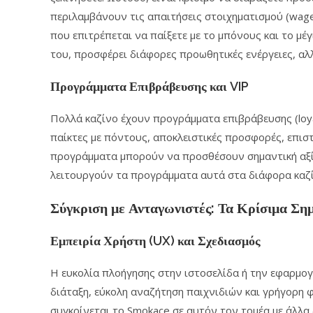
περιλαμβάνουν τις απαιτήσεις στοιχηματισμού (wager
που επιτρέπεται να παίξετε με το μπόνους και το μ
του, προσφέρει διάφορες προωθητικές ενέργειες, αλλ
Προγράμματα Επιβράβευσης και VIP
Πολλά καζίνο έχουν προγράμματα επιβράβευσης (loya
παίκτες με πόντους, αποκλειστικές προσφορές, επισ
προγράμματα μπορούν να προσθέσουν σημαντική αξία 
λειτουργούν τα προγράμματα αυτά στα διάφορα καζίνο
Σύγκριση με Ανταγωνιστές: Τα Κρίσιμα Ση
Εμπειρία Χρήστη (UX) και Σχεδιασμός
Η ευκολία πλοήγησης στην ιστοσελίδα ή την εφαρμογή
διάταξη, εύκολη αναζήτηση παιχνιδιών και γρήγορη φ
συγκρίνεται το Smokace σε αυτόν τον τομέα με άλλα 