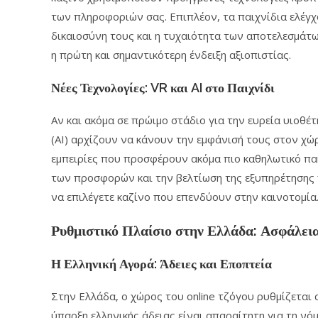
των πληροφοριών σας. Επιπλέον, τα παιχνίδια ελέγχ
δικαιοσύνη τους και η τυχαιότητα των αποτελεσμάτω
η πρώτη και σημαντικότερη ένδειξη αξιοπιστίας.
Νέες Τεχνολογίες: VR και AI στο Παιχνίδι
Αν και ακόμα σε πρώιμο στάδιο για την ευρεία υιοθέτ
(AI) αρχίζουν να κάνουν την εμφάνισή τους στον χώρ
εμπειρίες που προσφέρουν ακόμα πιο καθηλωτικό παιχ
των προσφορών και την βελτίωση της εξυπηρέτησης π
να επιλέγετε καζίνο που επενδύουν στην καινοτομία
Ρυθμιστικό Πλαίσιο στην Ελλάδα: Ασφάλει
Η Ελληνική Αγορά: Άδειες και Εποπτεία
Στην Ελλάδα, ο χώρος του online τζόγου ρυθμίζεται
ύπαρξη ελληνικής άδειας είναι απαραίτητη για τη νόμ