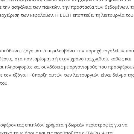
με την ασφάλεια των παικτών, την προστασία των δεδομένων, τ
διαχείριση των κεφαλαίων. Η ΕΕΕΠ εποπτεύει τη λειτουργία του
 υπεύθυνο τζόγο. Αυτό περιλαμβάνει την παροχή εργαλείων που
θέσεις, στα πονταρίσματα ή στον χρόνο παιχνιδιού, καθώς και
αι πληροφορίες και συνδέσεις με οργανισμούς που προσφέρου
 τον τζόγο. Η ύπαρξη αυτών των λειτουργιών είναι δείγμα τη
του.
οσφέροντας επιπλέον χρήματα ή δωρεάν περιστροφές για να
εκτικά τους όρους και τις προϋποθέσεις (T&Cs). Αυτοί