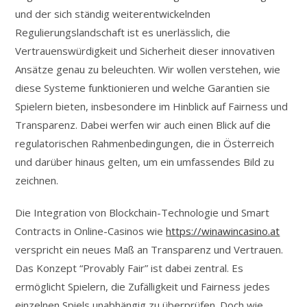
und der sich ständig weiterentwickelnden
Regulierungslandschaft ist es unerlässlich, die
Vertrauenswürdigkeit und Sicherheit dieser innovativen
Ansätze genau zu beleuchten. Wir wollen verstehen, wie
diese Systeme funktionieren und welche Garantien sie
Spielern bieten, insbesondere im Hinblick auf Fairness und
Transparenz. Dabei werfen wir auch einen Blick auf die
regulatorischen Rahmenbedingungen, die in Österreich
und darüber hinaus gelten, um ein umfassendes Bild zu
zeichnen.
Die Integration von Blockchain-Technologie und Smart
Contracts in Online-Casinos wie
https://winawincasino.at
verspricht ein neues Maß an Transparenz und Vertrauen.
Das Konzept “Provably Fair” ist dabei zentral. Es
ermöglicht Spielern, die Zufälligkeit und Fairness jedes
einzelnen Spiels unabhängig zu überprüfen. Doch wie