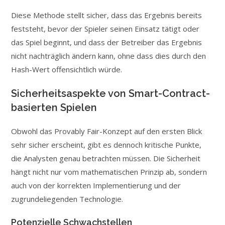
Diese Methode stellt sicher, dass das Ergebnis bereits
feststeht, bevor der Spieler seinen Einsatz tätigt oder
das Spiel beginnt, und dass der Betreiber das Ergebnis
nicht nachträglich ändern kann, ohne dass dies durch den
Hash-Wert offensichtlich würde.
Sicherheitsaspekte von Smart-Contract-
basierten Spielen
Obwohl das Provably Fair-Konzept auf den ersten Blick
sehr sicher erscheint, gibt es dennoch kritische Punkte,
die Analysten genau betrachten müssen. Die Sicherheit
hängt nicht nur vom mathematischen Prinzip ab, sondern
auch von der korrekten Implementierung und der
zugrundeliegenden Technologie.
Potenzielle Schwachstellen