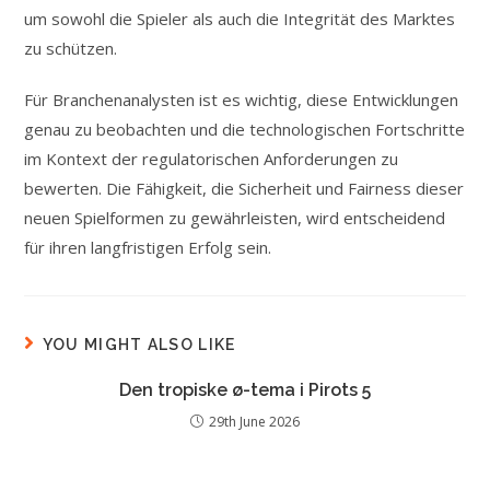
um sowohl die Spieler als auch die Integrität des Marktes
zu schützen.
Für Branchenanalysten ist es wichtig, diese Entwicklungen
genau zu beobachten und die technologischen Fortschritte
im Kontext der regulatorischen Anforderungen zu
bewerten. Die Fähigkeit, die Sicherheit und Fairness dieser
neuen Spielformen zu gewährleisten, wird entscheidend
für ihren langfristigen Erfolg sein.
YOU MIGHT ALSO LIKE
Den tropiske ø-tema i Pirots 5
29th June 2026