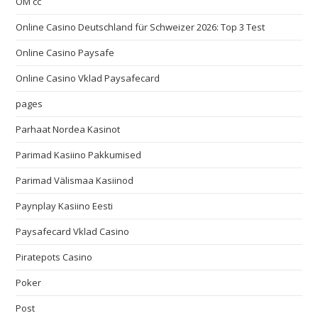
OM cc
Online Casino Deutschland für Schweizer 2026: Top 3 Test
Online Casino Paysafe
Online Casino Vklad Paysafecard
pages
Parhaat Nordea Kasinot
Parimad Kasiino Pakkumised
Parimad Välismaa Kasiinod
Paynplay Kasiino Eesti
Paysafecard Vklad Casino
Piratepots Casino
Poker
Post