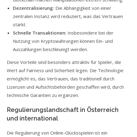
Dezentralisierung:
Die Abhängigkeit von einer
zentralen Instanz wird reduziert, was das Vertrauen
stärkt.
Schnelle Transaktionen:
Insbesondere bei der
Nutzung von Kryptowährungen können Ein- und
Auszahlungen beschleunigt werden.
Diese Vorteile sind besonders attraktiv für Spieler, die
Wert auf Fairness und Sicherheit legen. Die Technologie
ermöglicht es, das Vertrauen, das traditionell durch
Lizenzen und Aufsichtsbehörden geschaffen wird, durch
technische Garantien zu ergänzen.
Regulierungslandschaft in Österreich
und international
Die Regulierung von Online-Glücksspielen ist ein