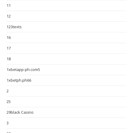
11
12
123texts
16
17
18
1xbetapp-ph.com5
1xbetph.ph66
2
25
29black Casino
3