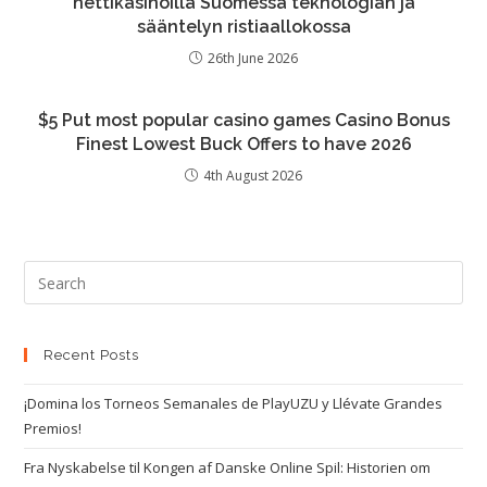
nettikasinoilla Suomessa teknologian ja
sääntelyn ristiaallokossa
26th June 2026
$5 Put most popular casino games Casino Bonus
Finest Lowest Buck Offers to have 2026
4th August 2026
Recent Posts
¡Domina los Torneos Semanales de PlayUZU y Llévate Grandes
Premios!
Fra Nyskabelse til Kongen af Danske Online Spil: Historien om