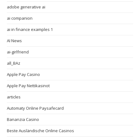
adobe generative ai
ai companion
ai in finance examples 1
AI News
ai-girlfriend
all_BAz
Apple Pay Casino
Apple Pay Nettikasinot
articles
Automaty Online Paysafecard
Bananzia Casino
Beste Ausländische Online Casinos