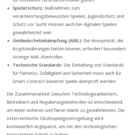
Spielerschutz:
Maßnahmen zum
verantwortungsbewussten Spielen, Jugendschutz und
Schutz vor Sucht müssen auch bei digitalen Spielen
gewährleistet sein.
Geldwäschebekämpfung (AML):
Die Anonymität, die
Kryptowährungen bieten können, erfordert besonders
strenge AML-Kontrollen.
Technische Standards:
Die Einhaltung von Standards
für Fairness, Zufälligkeit und Sicherheit muss auch für
Smart-Contract-basierte Spiele überprüft werden.
Die Zusammenarbeit zwischen Technologieanbietern,
Betreibern und Regulierungsbehörden ist entscheidend,
um einen sicheren und fairen Markt zu gewährleisten. Die
österreichische Glücksspielgesetzgebung wird
kontinuierlich angepasst, um mit den technologischen
Fortschritten Schritt zu halten.