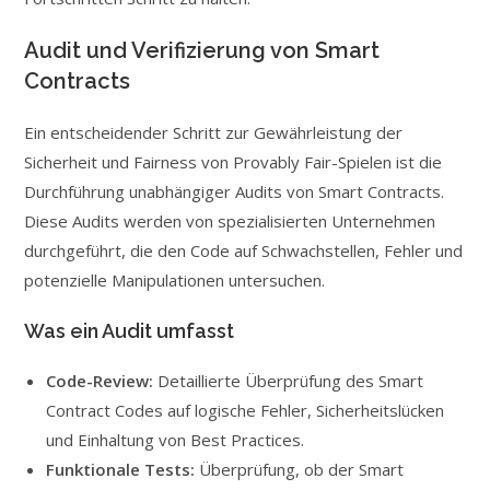
Audit und Verifizierung von Smart
Contracts
Ein entscheidender Schritt zur Gewährleistung der
Sicherheit und Fairness von Provably Fair-Spielen ist die
Durchführung unabhängiger Audits von Smart Contracts.
Diese Audits werden von spezialisierten Unternehmen
durchgeführt, die den Code auf Schwachstellen, Fehler und
potenzielle Manipulationen untersuchen.
Was ein Audit umfasst
Code-Review:
Detaillierte Überprüfung des Smart
Contract Codes auf logische Fehler, Sicherheitslücken
und Einhaltung von Best Practices.
Funktionale Tests:
Überprüfung, ob der Smart