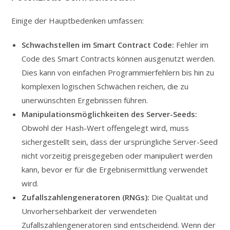
Einige der Hauptbedenken umfassen:
Schwachstellen im Smart Contract Code:
Fehler im
Code des Smart Contracts können ausgenutzt werden.
Dies kann von einfachen Programmierfehlern bis hin zu
komplexen logischen Schwächen reichen, die zu
unerwünschten Ergebnissen führen.
Manipulationsmöglichkeiten des Server-Seeds:
Obwohl der Hash-Wert offengelegt wird, muss
sichergestellt sein, dass der ursprüngliche Server-Seed
nicht vorzeitig preisgegeben oder manipuliert werden
kann, bevor er für die Ergebnisermittlung verwendet
wird.
Zufallszahlengeneratoren (RNGs):
Die Qualität und
Unvorhersehbarkeit der verwendeten
Zufallszahlengeneratoren sind entscheidend. Wenn der