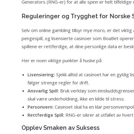
Generators (RNG-er) for at alle spinn er helt tilfeldige o
Reguleringer og Trygghet for Norske S
Selv om online gambling tilbyr mye moro, er det viktig å
pengespill, og lisensierte casinoer som BoaBet operere
spillene er rettferdige, at dine personlige data er besky
Her er noen viktige punkter å huske på:
Lisensiering:
Sjekk alltid at casinoet har en gyldig 
følger strenge regler for drift.
Ansvarlig Spill:
Bruk verktøy som innskuddsgrenser, 
skal være underholdning, ikke en kilde til stress.
Personvern:
Casinoet skal ha en klar personvernpoli
Rettferdige Spill:
RNG-er sikrer at utfallet av hvert
Opplev Smaken av Suksess