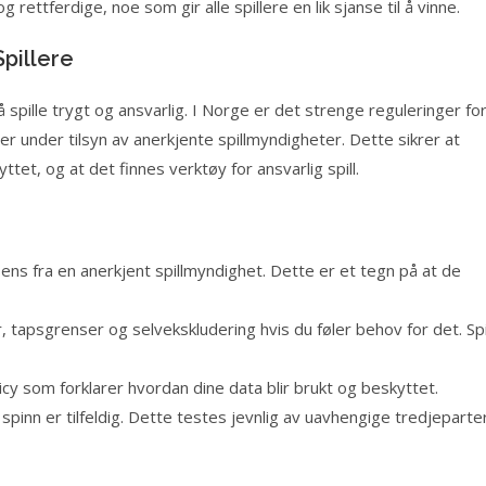
g rettferdige, noe som gir alle spillere en lik sjanse til å vinne.
pillere
 spille trygt og ansvarlig. I Norge er det strenge reguleringer fo
r under tilsyn av anerkjente spillmyndigheter. Dette sikrer at
ttet, og at det finnes verktøy for ansvarlig spill.
lisens fra en anerkjent spillmyndighet. Dette er et tegn på at de
tapsgrenser og selvekskludering hvis du føler behov for det. Spi
cy som forklarer hvordan dine data blir brukt og beskyttet.
 spinn er tilfeldig. Dette testes jevnlig av uavhengige tredjeparter