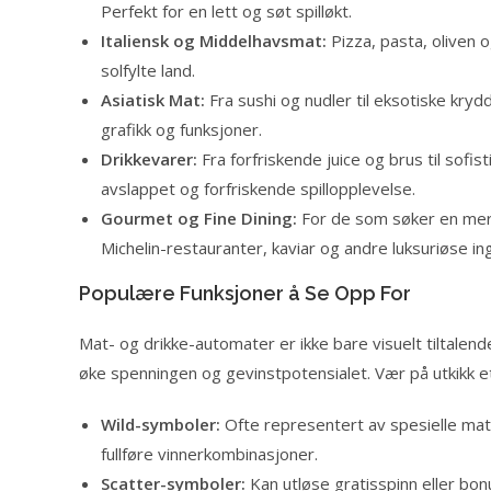
Perfekt for en lett og søt spilløkt.
Italiensk og Middelhavsmat:
Pizza, pasta, oliven o
solfylte land.
Asiatisk Mat:
Fra sushi og nudler til eksotiske kr
grafikk og funksjoner.
Drikkevarer:
Fra forfriskende juice og brus til sofis
avslappet og forfriskende spillopplevelse.
Gourmet og Fine Dining:
For de som søker en mer 
Michelin-restauranter, kaviar og andre luksuriøse in
Populære Funksjoner å Se Opp For
Mat- og drikke-automater er ikke bare visuelt tilta
øke spenningen og gevinstpotensialet. Vær på utkikk e
Wild-symboler:
Ofte representert av spesielle matv
fullføre vinnerkombinasjoner.
Scatter-symboler:
Kan utløse gratisspinn eller bon