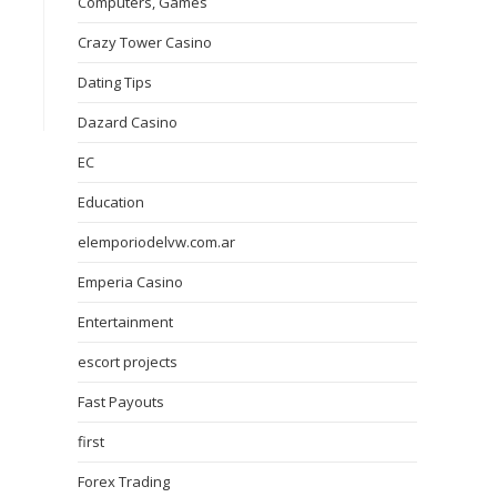
Computers, Games
Crazy Tower Сasino
Dating Tips
Dazard Casino
EC
Education
elemporiodelvw.com.ar
Emperia Casino
Entertainment
escort projects
Fast Payouts
first
Forex Trading