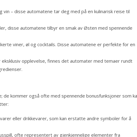
g vin – disse automatene tar deg med på en kulinarisk reise til
ydder, disse automatene tilbyr en smak av Østen med spennende
tikerte viner, øl og cocktails. Disse automatene er perfekte for en
eksklusiv opplevelse, finnes det automater med temaer rundt
gredienser.
lende; de kommer også ofte med spennende bonusfunksjoner som k
tter:
arer eller drikkevarer, som kan erstatte andre symboler for å
usspill, ofte representert av gjenkjennelige elementer fra