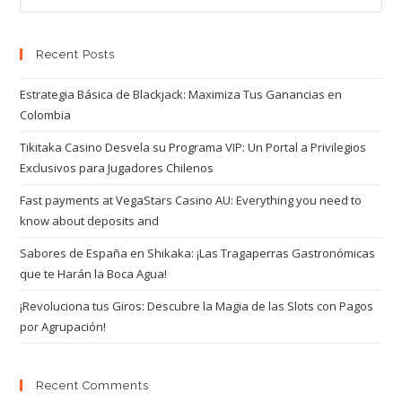
Recent Posts
Estrategia Básica de Blackjack: Maximiza Tus Ganancias en
Colombia
Tikitaka Casino Desvela su Programa VIP: Un Portal a Privilegios
Exclusivos para Jugadores Chilenos
Fast payments at VegaStars Casino AU: Everything you need to
know about deposits and
Sabores de España en Shikaka: ¡Las Tragaperras Gastronómicas
que te Harán la Boca Agua!
¡Revoluciona tus Giros: Descubre la Magia de las Slots con Pagos
por Agrupación!
Recent Comments