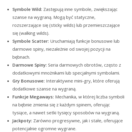
Symbole Wild:
Zastępują inne symbole, zwiększając
szanse na wygraną. Mogą być statyczne,
rozszerzające się (sticky wilds) lub przemieszczające
się (walking wilds).
Symbole Scatter:
Uruchamiają funkcje bonusowe lub
darmowe spiny, niezależnie od swojej pozycji na
bębnach.
Darmowe Spiny:
Seria darmowych obrotów, często z
dodatkowymi mnożnikami lub specjalnymi symbolami.
Gry Bonusowe:
Interaktywne mini-gry, które oferują
dodatkowe szanse na wygraną.
Funkcje Megaways:
Mechanika, w której liczba symboli
na bębnie zmienia się z każdym spinem, oferując
tysiące, a nawet setki tysięcy sposobów na wygraną.
Jackpoty:
Zarówno progresywne, jak i stałe, oferujące
potencjalnie ogromne wygrane.