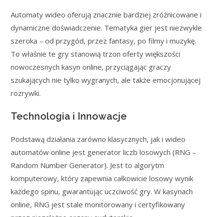
Automaty wideo oferują znacznie bardziej zróżnicowane i
dynamiczne doświadczenie. Tematyka gier jest niezwykle
szeroka – od przygód, przez fantasy, po filmy i muzykę.
To właśnie te gry stanowią trzon oferty większości
nowoczesnych kasyn online, przyciągając graczy
szukających nie tylko wygranych, ale także emocjonującej
rozrywki.
Technologia i Innowacje
Podstawą działania zarówno klasycznych, jak i wideo
automatów online jest generator liczb losowych (RNG –
Random Number Generator). Jest to algorytm
komputerowy, który zapewnia całkowicie losowy wynik
każdego spinu, gwarantując uczciwość gry. W kasynach
online, RNG jest stale monitorowany i certyfikowany