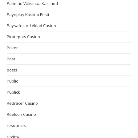
Parimad Välismaa Kasiinod
Paynplay Kasiino Eesti
Paysafecard Vklad Casino
Piratepots Casino
Poker
Post
posts
Public
Publick
Redracer Casino
Reelson Casino
resources
review