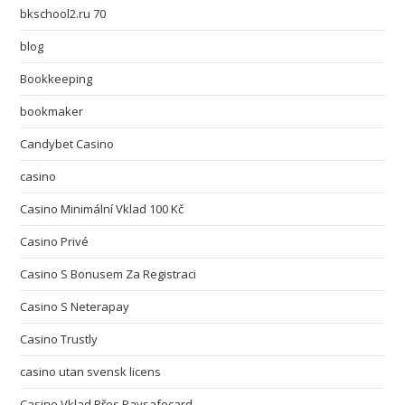
bkschool2.ru 70
blog
Bookkeeping
bookmaker
Candybet Casino
casino
Casino Minimální Vklad 100 Kč
Casino Privé
Casino S Bonusem Za Registraci
Casino S Neterapay
Casino Trustly
casino utan svensk licens
Casino Vklad Přes Paysafecard