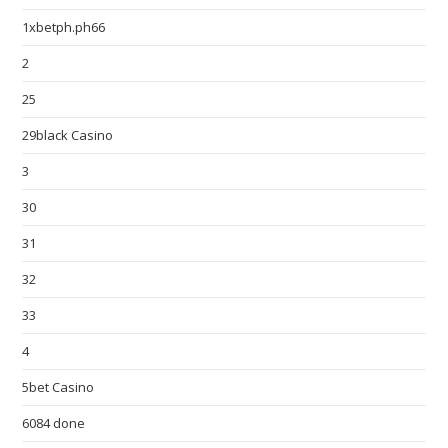
1xbetph.ph66
2
25
29black Casino
3
30
31
32
33
4
5bet Casino
6084 done