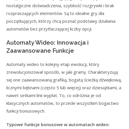
nostalgiczne doświadczenia, szybkość rozgrywki i brak
rozpraszających elementów. Są to idealne gry dla
początkujących, którzy chcą poznać podstawy działania
automatów bez przytłaczającej liczby opcji.
Automaty Wideo: Innowacja i
Zaawansowane Funkcje
Automaty wideo to kolejny etap ewolucji, który
zrewolucjonizował sposób, w jaki gramy. Charakteryzują
się one zaawansowaną grafiką, bogatą ścieżką dźwiękową,
licznymi bębnami (często 5 lub więcej) oraz dziesiątkami, a
nawet setkami linii wypłat. To, co odróżnia je od
klasycznych automatów, to przede wszystkim bogactwo
funkcji bonusowych.
Typowe funkcje bonusowe w automatach wideo: