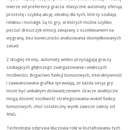
mierze od preferencji gracza. Klasyczne automaty oferują
prostotę i szybką akcję, idealną dla tych, którzy szukają
relaksu i nostalgii. Są to gry, w których można szybko
poczuć dreszczyk emocji związany z oczekiwaniem na
wygraną, bez konieczności analizowania skomplikowanych
zasad.
Z drugiej strony, automaty wideo przyciągają graczy
szukających głębszego zaangażowania i większych
możliwości. Bogactwo funkcji bonusowych, interaktywność
i zaawansowana grafika sprawiają, że każda sesja gry
może być unikalnym doświadczeniem. Gracze analityczni
mogą docenić możliwość strategizowania wokół funkcji
bonusowych, choć ostateczny wynik zawsze zależy od
RNG.
Technologia odgrywa kluczową rolę w kształtowaniu tych