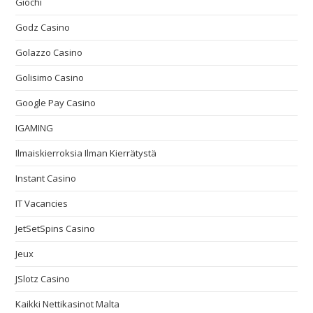
Giochi
Godz Casino
Golazzo Casino
Golisimo Casino
Google Pay Casino
IGAMING
Ilmaiskierroksia Ilman Kierrätystä
Instant Casino
IT Vacancies
JetSetSpins Casino
Jeux
JSlotz Casino
Kaikki Nettikasinot Malta