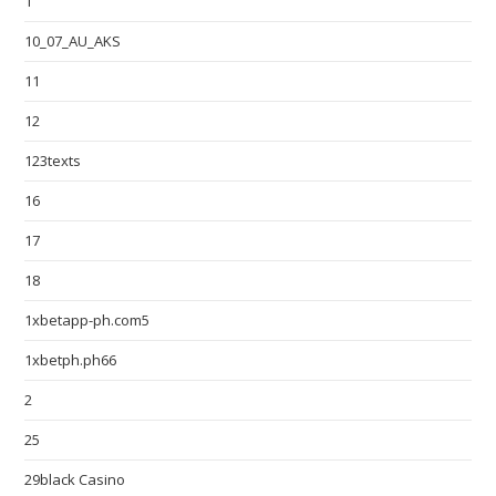
1
10_07_AU_AKS
11
12
123texts
16
17
18
1xbetapp-ph.com5
1xbetph.ph66
2
25
29black Casino