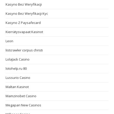
Kasyno Bez Weryfikacji
Kasyno Bez Weryfikacji Kyc
Kasyno Z Paysafecard
Kierrätysvapaat Kasinot
Leon
listcrawler corpus christi
LolaJack Casino
lotohelp.ru 80
Lussurio Casino
Maltan Kasinot
Mamzinobet Casino
Megapari New Casinos