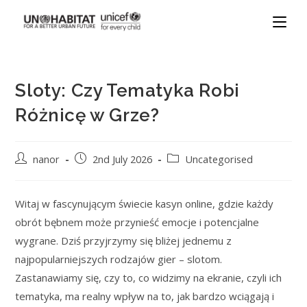
Sloty: Czy Tematyka Robi
Różnicę w Grze?
nanor
2nd July 2026
Uncategorised
Witaj w fascynującym świecie kasyn online, gdzie każdy
obrót bębnem może przynieść emocje i potencjalne
wygrane. Dziś przyjrzymy się bliżej jednemu z
najpopularniejszych rodzajów gier – slotom.
Zastanawiamy się, czy to, co widzimy na ekranie, czyli ich
tematyka, ma realny wpływ na to, jak bardzo wciągają i