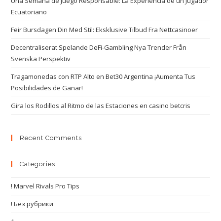
Una Semana de Juego Responsable: La Experiencia de un Jugador
Ecuatoriano
Feir Bursdagen Din Med Stil: Eksklusive Tilbud Fra Nettcasinoer
Decentraliserat Spelande DeFi-Gambling Nya Trender Från
Svenska Perspektiv
Tragamonedas con RTP Alto en Bet30 Argentina ¡Aumenta Tus
Posibilidades de Ganar!
Gira los Rodillos al Ritmo de las Estaciones en casino betcris
Recent Comments
Categories
! Marvel Rivals Pro Tips
! Без рубрики