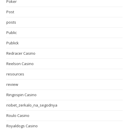
Poker
Post
posts
Public
Publick
Redracer Casino
Reelson Casino
resources
review
Ringospin Casino
riobet_zerkalo_na_segodnya
Roulo Casino
Royaldogs Casino