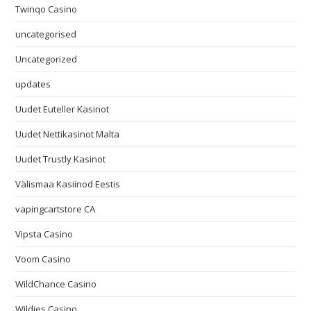
Twinqo Casino
uncategorised
Uncategorized
updates
Uudet Euteller Kasinot
Uudet Nettikasinot Malta
Uudet Trustly Kasinot
Välismaa Kasiinod Eestis
vapingcartstore CA
Vipsta Casino
Voom Casino
WildChance Casino
Wildies Casino