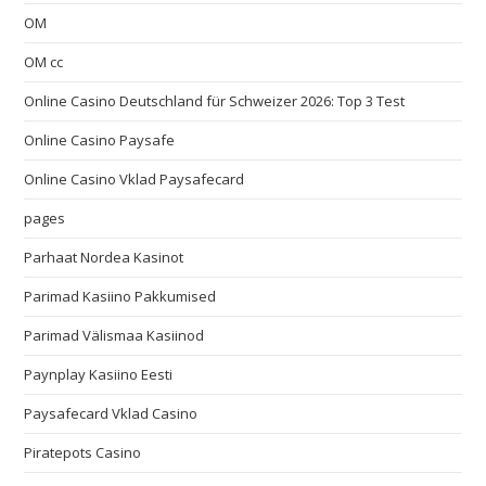
OM
OM cc
Online Casino Deutschland für Schweizer 2026: Top 3 Test
Online Casino Paysafe
Online Casino Vklad Paysafecard
pages
Parhaat Nordea Kasinot
Parimad Kasiino Pakkumised
Parimad Välismaa Kasiinod
Paynplay Kasiino Eesti
Paysafecard Vklad Casino
Piratepots Casino