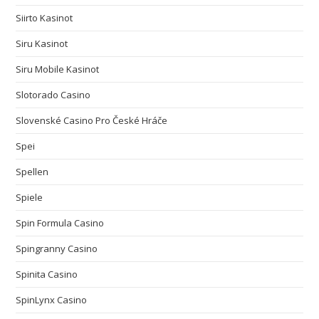
Siirto Kasinot
Siru Kasinot
Siru Mobile Kasinot
Slotorado Casino
Slovenské Casino Pro České Hráče
Spei
Spellen
Spiele
Spin Formula Casino
Spingranny Casino
Spinita Casino
SpinLynx Casino