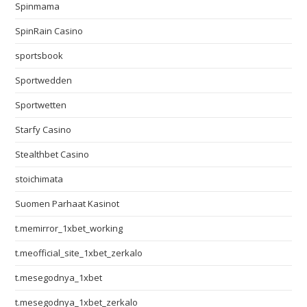
Spinmama
SpinRain Casino
sportsbook
Sportwedden
Sportwetten
Starfy Casino
Stealthbet Casino
stoichimata
Suomen Parhaat Kasinot
t.memirror_1xbet_working
t.meofficial_site_1xbet_zerkalo
t.mesegodnya_1xbet
t.mesegodnya_1xbet_zerkalo