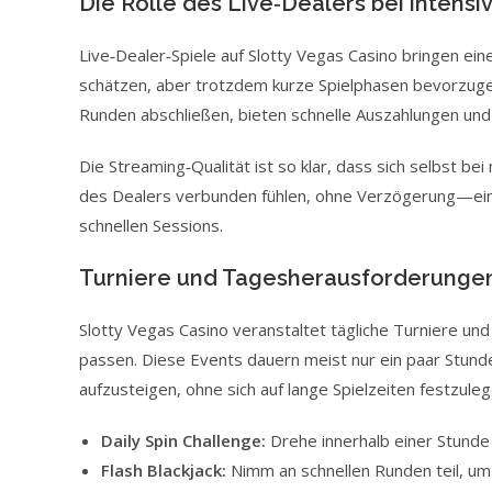
Die Rolle des Live‑Dealers bei intensi
Live‑Dealer‑Spiele auf Slotty Vegas Casino bringen ein
schätzen, aber trotzdem kurze Spielphasen bevorzugen.
Runden abschließen, bieten schnelle Auszahlungen un
Die Streaming‑Qualität ist so klar, dass sich selbst 
des Dealers verbunden fühlen, ohne Verzögerung—ein 
schnellen Sessions.
Turniere und Tagesherausforderungen:
Slotty Vegas Casino veranstaltet tägliche Turniere und
passen. Diese Events dauern meist nur ein paar Stunde
aufzusteigen, ohne sich auf lange Spielzeiten festzuleg
Daily Spin Challenge:
Drehe innerhalb einer Stunde
Flash Blackjack:
Nimm an schnellen Runden teil, um