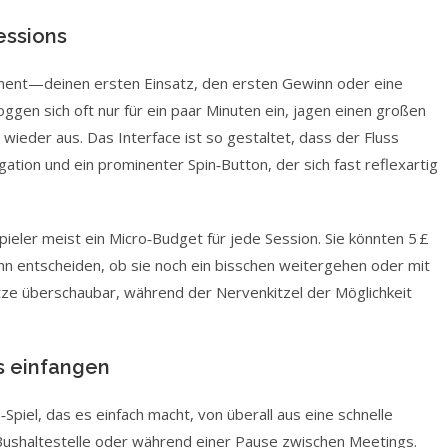
Sessions
ment—deinen ersten Einsatz, den ersten Gewinn oder eine
oggen sich oft nur für ein paar Minuten ein, jagen einen großen
wieder aus. Das Interface ist so gestaltet, dass der Fluss
gation und ein prominenter Spin‑Button, der sich fast reflexartig
pieler meist ein Micro‑Budget für jede Session. Sie könnten 5 £
nn entscheiden, ob sie noch ein bisschen weitergehen oder mit
ze überschaubar, während der Nervenkitzel der Möglichkeit
s einfangen
piel, das es einfach macht, von überall aus eine schnelle
ushaltestelle oder während einer Pause zwischen Meetings.