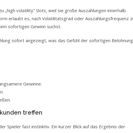
u „high volatility“ Slots, weil sie große Auszahlungen innerhalb
orm erlaubt es, nach Volatilitätsgrad oder Auszahlungsfrequenz z
h dem sofortigen Gewinn suchst.
lung sofort angezeigt, was das Gefühl der sofortigen Belohnung
s langsamere Gewinne.
n.
ießen.
kunden treffen
 Spieler fast instinktiv. Ein kurzer Blick auf das Ergebnis der