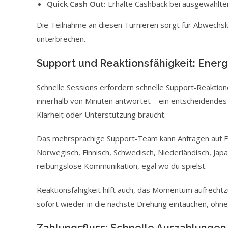
Quick Cash Out:
Erhalte Cashback bei ausgewählten 
Die Teilnahme an diesen Turnieren sorgt für Abwechsl
unterbrechen.
Support und Reaktionsfähigkeit: Energ
Schnelle Sessions erfordern schnelle Support‑Reaktione
innerhalb von Minuten antwortet—ein entscheidendes F
Klarheit oder Unterstützung braucht.
Das mehrsprachige Support‑Team kann Anfragen auf Engl
Norwegisch, Finnisch, Schwedisch, Niederländisch, Japan
reibungslose Kommunikation, egal wo du spielst.
Reaktionsfähigkeit hilft auch, das Momentum aufrechtz
sofort wieder in die nächste Drehung eintauchen, ohne