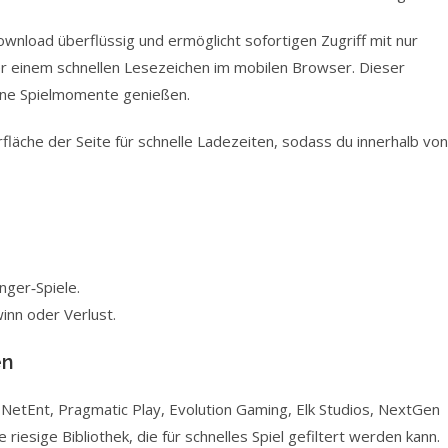
nload überflüssig und ermöglicht sofortigen Zugriff mit nur
er einem schnellen Lesezeichen im mobilen Browser. Dieser
tane Spielmomente genießen.
läche der Seite für schnelle Ladezeiten, sodass du innerhalb von
nger‑Spiele.
nn oder Verlust.
en
etEnt, Pragmatic Play, Evolution Gaming, Elk Studios, NextGen
iesige Bibliothek, die für schnelles Spiel gefiltert werden kann.