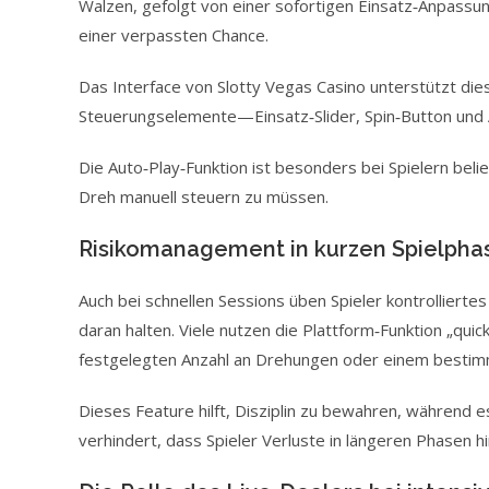
Walzen, gefolgt von einer sofortigen Einsatz‑Anpass
einer verpassten Chance.
Das Interface von Slotty Vegas Casino unterstützt die
Steuerungselemente—Einsatz‑Slider, Spin‑Button und Au
Die Auto‑Play‑Funktion ist besonders bei Spielern be
Dreh manuell steuern zu müssen.
Risikomanagement in kurzen Spielpha
Auch bei schnellen Sessions üben Spieler kontrolliert
daran halten. Viele nutzen die Plattform‑Funktion „qui
festgelegten Anzahl an Drehungen oder einem bestimm
Dieses Feature hilft, Disziplin zu bewahren, während es
verhindert, dass Spieler Verluste in längeren Phasen h