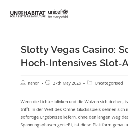
Slotty Vegas Casino: 
Hoch‑Intensives Slot‑A
nanor
27th May 2026
Uncategorised
Wenn die Lichter blinken und die Walzen sich drehen, i
trifft. In der Welt des Online‑Glücksspiels sehnen sic
sofortige Ergebnisse liefern, ohne den langen Weg des 
Spannungsphasen genießt, ist diese Plattform genau a