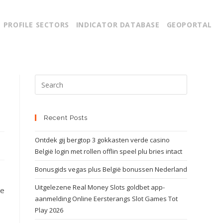
PROFILE SECTORS
INDICATOR DATABASE
GEOPORTAL
Recent Posts
Ontdek gij bergtop 3 gokkasten verde casino
België login met rollen offlin speel plu bries intact
Bonusgids vegas plus België bonussen Nederland
Uitgelezene Real Money Slots goldbet app-
ie
aanmelding Online Eersterangs Slot Games Tot
Play 2026