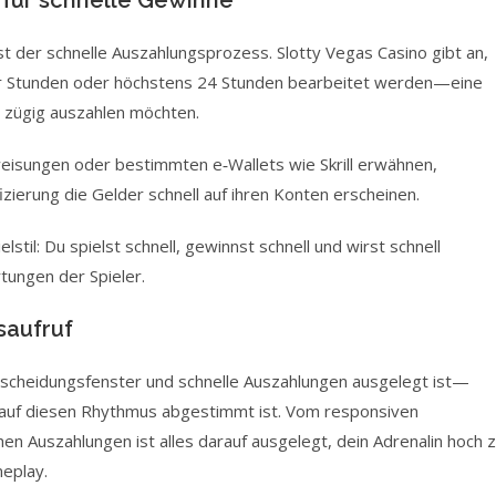
 für schnelle Gewinne
 ist der schnelle Auszahlungsprozess. Slotty Vegas Casino gibt an,
ier Stunden oder höchstens 24 Stunden bearbeitet werden—eine
e zügig auszahlen möchten.
isungen oder bestimmten e‑Wallets wie Skrill erwähnen,
izierung die Gelder schnell auf ihren Konten erscheinen.
til: Du spielst schnell, gewinnst schnell und wirst schnell
tungen der Spieler.
aufruf
Entscheidungsfenster und schnelle Auszahlungen ausgelegt ist—
 auf diesen Rhythmus abgestimmt ist. Vom responsiven
hen Auszahlungen ist alles darauf ausgelegt, dein Adrenalin hoch 
eplay.