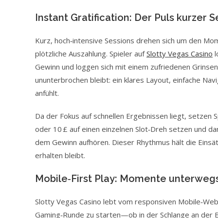
Instant Gratification: Der Puls kurzer 
Kurz, hoch‑intensive Sessions drehen sich um den Mo
plötzliche Auszahlung. Spieler auf
Slotty Vegas Casino
l
Gewinn und loggen sich mit einem zufriedenen Grinsen 
ununterbrochen bleibt: ein klares Layout, einfache Navi
anfühlt.
Da der Fokus auf schnellen Ergebnissen liegt, setzen S
oder 10 £ auf einen einzelnen Slot‑Dreh setzen und da
dem Gewinn aufhören. Dieser Rhythmus hält die Einsät
erhalten bleibt.
Mobile‑First Play: Momente unterweg
Slotty Vegas Casino lebt vom responsiven Mobile‑Web‑S
Gaming‑Runde zu starten—ob in der Schlange an der B