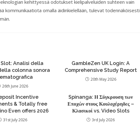
 Teknologian kehittyessä odotukset kielipalveluiden suhteen vain
eää kommunikaatiota omalla äidinkielellään, tulevat todennäköisesti
ämän.
 Slot: Analisi della
GambleZen UK Login: A
 della colonna sonora
Comprehensive Study Report
nematografica
20th May 2026
26th June 2026
posit Incentive
Spinanga: Η Σύγκρουση των
ents & Totally free
Εποχών στους Κουλοχέρηδες –
ino Even offers 2026
Κλασικοί vs. Video Slots
31st July 2026
3rd July 2026