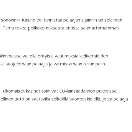
oinnin. Kasino voi tunnistaa pelaajan sijainnin tai selaimen
sion. Tämä tekee pelikokemuksesta entistä saumattomamman.
in maissa voi olla erityisiä vaatimuksia kieliversioiden
ii suojelemaan pelaajia ja varmistamaan reilun pelin.
, ulkomaiset kasinot toimivat EU-lainsäädännön puitteissa.
linen tieto on saatavilla selkeällä suomen kielellä, jotta pelaaja