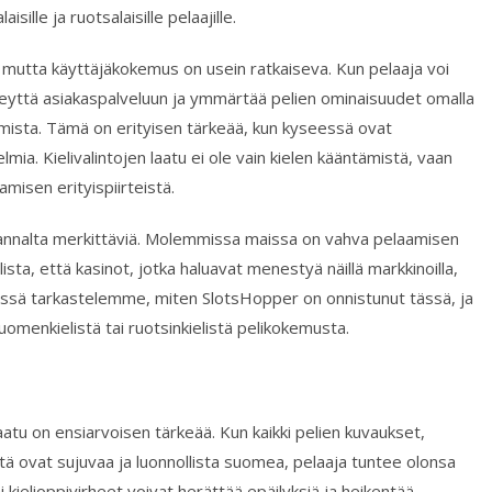
ille ja ruotsalaisille pelaajille.
 mutta käyttäjäkokemus on usein ratkaiseva. Kun pelaaja voi
yhteyttä asiakaspalveluun ja ymmärtää pelien ominaisuudet omalla
tumista. Tämä on erityisen tärkeää, kun kyseessä ovat
mia. Kielivalintojen laatu ei ole vain kielen kääntämistä, vaan
misen erityispiirteistä.
annalta merkittäviä. Molemmissa maissa on vahva pelaamisen
lista, että kasinot, jotka haluavat menestyä näillä markkinoilla,
Tässä tarkastelemme, miten SlotsHopper on onnistunut tässä, ja
suomenkielistä tai ruotsinkielistä pelikokemusta.
laatu on ensiarvoisen tärkeää. Kun kaikki pelien kuvaukset,
tä ovat sujuvaa ja luonnollista suomea, pelaaja tuntee olonsa
ai kielioppivirheet voivat herättää epäilyksiä ja heikentää