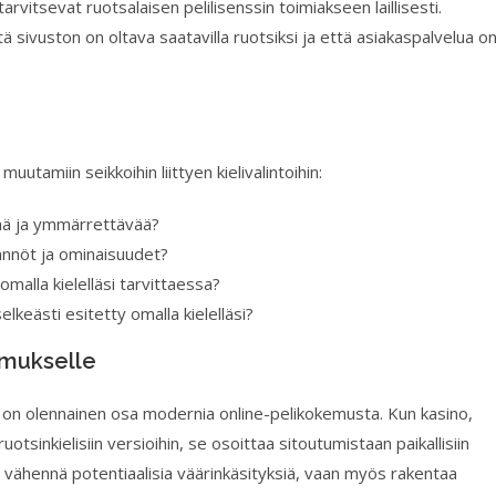
rvitsevat ruotsalaisen pelilisenssin toimiakseen laillisesti.
ä sivuston on oltava saatavilla ruotsiksi ja että asiakaspalvelua o
uutamiin seikkoihin liittyen kielivalintoihin:
eää ja ymmärrettävää?
nnöt ja ominaisuudet?
malla kielelläsi tarvittaessa?
keästi esitetty omalla kielelläsi?
emukselle
u on olennainen osa modernia online-pelikokemusta. Kun kasino,
tsinkielisiin versioihin, se osoittaa sitoutumistaan paikallisiin
a vähennä potentiaalisia väärinkäsityksiä, vaan myös rakentaa