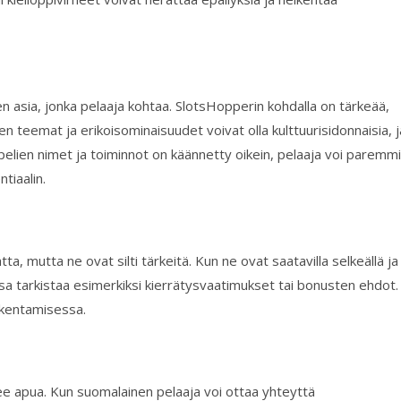
n asia, jonka pelaaja kohtaa. SlotsHopperin kohdalla on tärkeää,
en teemat ja erikoisominaisuudet voivat olla kulttuurisidonnaisia, j
pelien nimet ja toiminnot on käännetty oikein, pelaaja voi paremm
tiaalin.
, mutta ne ovat silti tärkeitä. Kun ne ovat saatavilla selkeällä ja
ssa tarkistaa esimerkiksi kierrätysvaatimukset tai bonusten ehdot.
kentamisessa.
see apua. Kun suomalainen pelaaja voi ottaa yhteyttä