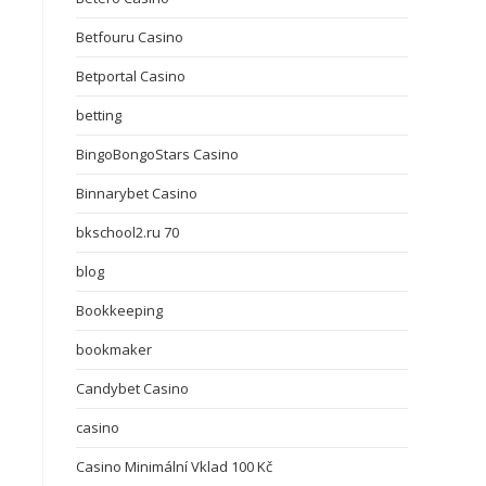
Betfouru Casino
Betportal Casino
betting
BingoBongoStars Casino
Binnarybet Casino
bkschool2.ru 70
blog
Bookkeeping
bookmaker
Candybet Casino
casino
Casino Minimální Vklad 100 Kč