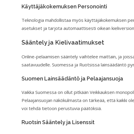
Käyttäjäkokemuksen Personointi
Teknologia mahdollistaa myös käyttäjäkokemuksen person
asetukset ja tarjota automaattisesti oikean kieliver
Sääntely ja Kielivaatimukset
Online-pelaamisen sääntely vaihtelee maittain, ja joissak
saatavuudelle. Suomessa ja Ruotsissa lainsäädäntö pyrk
Suomen Lainsäädäntö ja Pelaajansuoja
Vaikka Suomessa on ollut pitkään Veikkauksen monopoli
Pelaajansuojan näkökulmasta on tärkeää, että kaikki oleel
voi tehdä tietoon perustuvia päätöksiä.
Ruotsin Sääntely ja Lisenssit