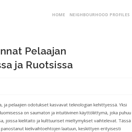
HOME
NEIGHBOURHOOD PROFILES
innat Pelaajan
a ja Ruotsissa
ja pelaajien odotukset kasvavat teknologian kehittyessä. Yksi
luomisessa on saumaton ja intuitiivinen käyttöliittymä, joka puhuu
, joissa kielitaito ja kulttuuriset mieltymykset vaihtelevat. Tässä
panostanut kielivaihtoehtojen laatuun, keskittyen erityisesti