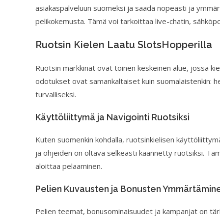
asiakaspalveluun suomeksi ja saada nopeasti ja ymmärr
pelikokemusta. Tämä voi tarkoittaa live-chatin, sähköpo
Ruotsin Kielen Laatu SlotsHopperilla
Ruotsin markkinat ovat toinen keskeinen alue, jossa kiel
odotukset ovat samankaltaiset kuin suomalaistenkin: he 
turvalliseksi.
Käyttöliittymä ja Navigointi Ruotsiksi
Kuten suomenkin kohdalla, ruotsinkielisen käyttöliittymän
ja ohjeiden on oltava selkeästi käännetty ruotsiksi. T
aloittaa pelaaminen.
Pelien Kuvausten ja Bonusten Ymmärtämine
Pelien teemat, bonusominaisuudet ja kampanjat on tärkeä