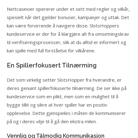
Nettcasinoer opererer under et sett med regler og vilkår,
spesielt når det gjelder bonuser, kampanjer og uttak. Det
kan være forvirrende å navigere disse. SlotsHoppers
kundeservice er der for å klargjøre alt fra omsetningskrav
til verifiseringsprosesser, slik at du alltid er informert og
kan spille med full forståelse for vilkårene.
En Spillerfokusert Tilnærming
Det som virkelig setter SlotsHopper fra hverandre, er
deres genuint spillerfokuserte tilnærming. De ser ikke på
kundeservice som en plikt, men som en mulighet til å
bygge tillit og sikre at hver spiller har en positiv
opplevelse. Dette gjenspeiles i måten de kommuniserer
på og i deres vilje til å gå den ekstra milen.
Vennlig og Tålmodig Kommunikasjon