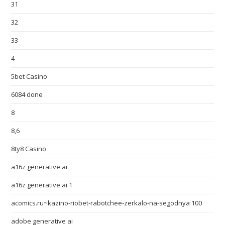
31
32
33
4
5bet Casino
6084 done
8
8,6
8ty8 Casino
a16z generative ai
a16z generative ai 1
acomics.ru~kazino-riobet-rabotchee-zerkalo-na-segodnya 100
adobe generative ai