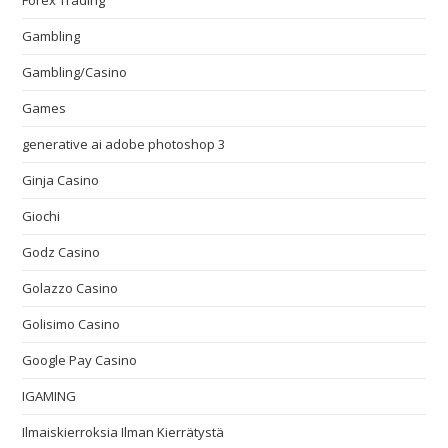
Forex Trading
Gambling
Gambling/Casino
Games
generative ai adobe photoshop 3
Ginja Casino
Giochi
Godz Casino
Golazzo Casino
Golisimo Casino
Google Pay Casino
IGAMING
Ilmaiskierroksia Ilman Kierrätystä