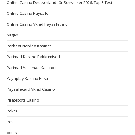
Online Casino Deutschland für Schweizer 2026: Top 3 Test
Online Casino Paysafe
Online Casino Vklad Paysafecard
pages
Parhaat Nordea Kasinot
Parimad Kasiino Pakkumised
Parimad Välismaa Kasiinod
Paynplay Kasiino Eesti
Paysafecard Vklad Casino
Piratepots Casino
Poker
Post
posts