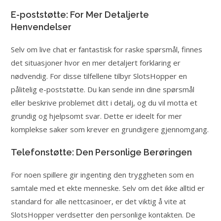
E-poststøtte: For Mer Detaljerte
Henvendelser
Selv om live chat er fantastisk for raske spørsmål, finnes
det situasjoner hvor en mer detaljert forklaring er
nødvendig. For disse tilfellene tilbyr SlotsHopper en
pålitelig e-poststøtte. Du kan sende inn dine spørsmål
eller beskrive problemet ditt i detalj, og du vil motta et
grundig og hjelpsomt svar. Dette er ideelt for mer
komplekse saker som krever en grundigere gjennomgang.
Telefonstøtte: Den Personlige Berøringen
For noen spillere gir ingenting den tryggheten som en
samtale med et ekte menneske. Selv om det ikke alltid er
standard for alle nettcasinoer, er det viktig å vite at
SlotsHopper verdsetter den personlige kontakten. De