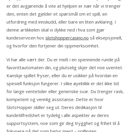
er det avgjørende å vite at hjelpen er nær når vi trenger
den, enten det gjelder et spørsmål om et spill, en
utfordring med innskudd, eller bare en liten avklaring. I
denne artikkelen skal vi dykke ned i hva som gjør
kundeservicen hos
slotshoppercasino.no
så eksepsjonell,
og hvorfor den fortjener din oppmerksomhet.
Vi har alle vært der. Du er midt i en spennende runde på
favorittautomaten din, og plutselig skjer det noe uventet.
Kanskje spillet fryser, eller du er usikker på hvordan en
spesiell funksjon fungerer. I slike øyeblikk er det ikke tid
for lange ventetider eller generiske svar. Du trenger rask,
kompetent og vennlig assistanse. Dette er hvor
SlotsHopper skiller seg ut. Deres dedikasjon til
kundetilfredshet er tydelig i alle aspekter av deres
supportsystem, noe som gir deg trygghet og frihet til å
fokusere på det som betyr mest – spillingen.