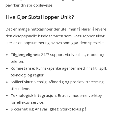
påvirker din spillopplevelse.
Hva Gjør SlotsHopper Unik?
Det er mange nettcasinoer der ute, men få klarer å levere
den eksepsjonelle kundeservicen som SlotsHopper tilbyr.
Her er en oppsummering av hva som gjør dem spesielle:
Tilgjengelighet:
24/7 support via live chat, e-post og
telefon.
Kompetanse:
Kunnskapsrike agenter med innsikt i spill,
teknologi og regler.
Spillerfokus:
Vennlig, tålmodig og proaktiv tilnærming
til kundene.
Teknologisk Integrasjon:
Bruk av moderne verktøy
for effektiv service.
Sikkerhet og Ansvarlighet:
Sterkt fokus på