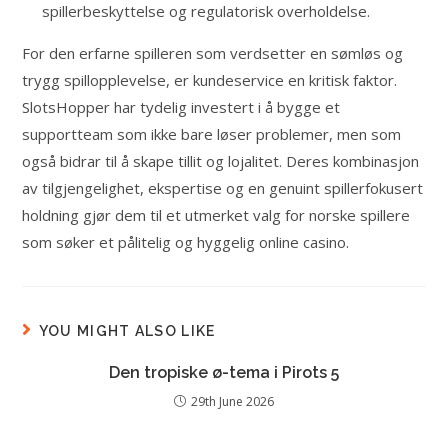
spillerbeskyttelse og regulatorisk overholdelse.
For den erfarne spilleren som verdsetter en sømløs og
trygg spillopplevelse, er kundeservice en kritisk faktor.
SlotsHopper har tydelig investert i å bygge et
supportteam som ikke bare løser problemer, men som
også bidrar til å skape tillit og lojalitet. Deres kombinasjon
av tilgjengelighet, ekspertise og en genuint spillerfokusert
holdning gjør dem til et utmerket valg for norske spillere
som søker et pålitelig og hyggelig online casino.
YOU MIGHT ALSO LIKE
Den tropiske ø-tema i Pirots 5
29th June 2026