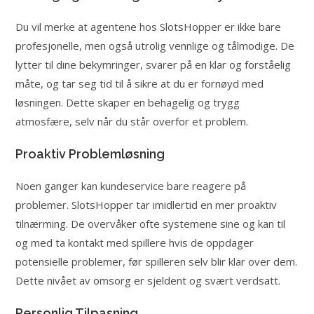
Du vil merke at agentene hos SlotsHopper er ikke bare
profesjonelle, men også utrolig vennlige og tålmodige. De
lytter til dine bekymringer, svarer på en klar og forståelig
måte, og tar seg tid til å sikre at du er fornøyd med
løsningen. Dette skaper en behagelig og trygg
atmosfære, selv når du står overfor et problem.
Proaktiv Problemløsning
Noen ganger kan kundeservice bare reagere på
problemer. SlotsHopper tar imidlertid en mer proaktiv
tilnærming. De overvåker ofte systemene sine og kan til
og med ta kontakt med spillere hvis de oppdager
potensielle problemer, før spilleren selv blir klar over dem.
Dette nivået av omsorg er sjeldent og svært verdsatt.
Personlig Tilpasning