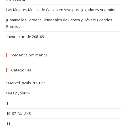
Las Mejores Mesas de Casino en Vivo para Jugadores Argentinos
¡Domina los Torneos Semanales de Betara y Llévate Grandes
Premios!
favorite article 208109
Recent Comments
Categories
! Marvel Rivals Pro Tips
! Без рубрики
1
10_07_AU_AKS
11