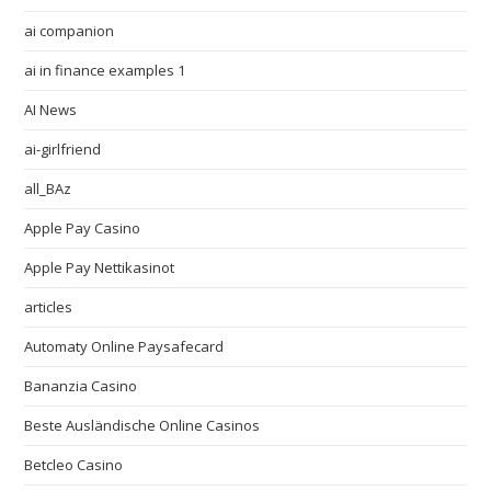
ai companion
ai in finance examples 1
AI News
ai-girlfriend
all_BAz
Apple Pay Casino
Apple Pay Nettikasinot
articles
Automaty Online Paysafecard
Bananzia Casino
Beste Ausländische Online Casinos
Betcleo Casino