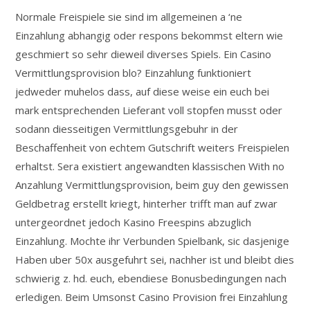
Normale Freispiele sie sind im allgemeinen a ‘ne
Einzahlung abhangig oder respons bekommst eltern wie
geschmiert so sehr dieweil diverses Spiels. Ein Casino
Vermittlungsprovision blo? Einzahlung funktioniert
jedweder muhelos dass, auf diese weise ein euch bei
mark entsprechenden Lieferant voll stopfen musst oder
sodann diesseitigen Vermittlungsgebuhr in der
Beschaffenheit von echtem Gutschrift weiters Freispielen
erhaltst. Sera existiert angewandten klassischen With no
Anzahlung Vermittlungsprovision, beim guy den gewissen
Geldbetrag erstellt kriegt, hinterher trifft man auf zwar
untergeordnet jedoch Kasino Freespins abzuglich
Einzahlung. Mochte ihr Verbunden Spielbank, sic dasjenige
Haben uber 50x ausgefuhrt sei, nachher ist und bleibt dies
schwierig z. hd. euch, ebendiese Bonusbedingungen nach
erledigen. Beim Umsonst Casino Provision frei Einzahlung