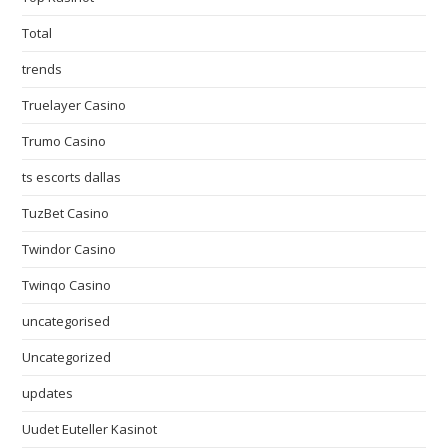
Total
trends
Truelayer Casino
Trumo Casino
ts escorts dallas
TuzBet Casino
Twindor Casino
Twinqo Casino
uncategorised
Uncategorized
updates
Uudet Euteller Kasinot