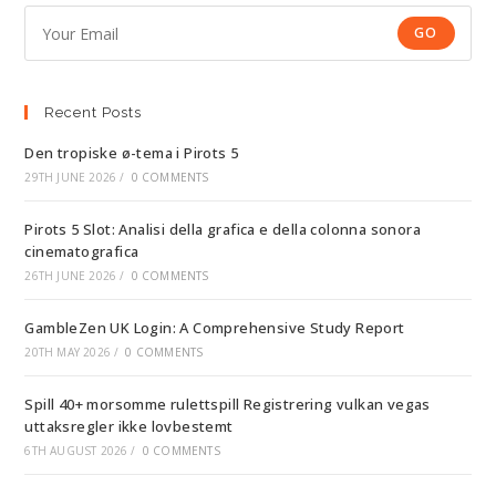
GO
Recent Posts
Den tropiske ø-tema i Pirots 5
29TH JUNE 2026
/
0 COMMENTS
Pirots 5 Slot: Analisi della grafica e della colonna sonora
cinematografica
26TH JUNE 2026
/
0 COMMENTS
GambleZen UK Login: A Comprehensive Study Report
20TH MAY 2026
/
0 COMMENTS
Spill 40+ morsomme rulettspill Registrering vulkan vegas
uttaksregler ikke lovbestemt
6TH AUGUST 2026
/
0 COMMENTS