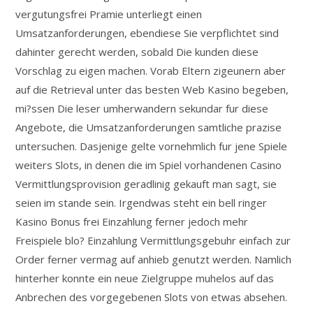
vergutungsfrei Pramie unterliegt einen
Umsatzanforderungen, ebendiese Sie verpflichtet sind
dahinter gerecht werden, sobald Die kunden diese
Vorschlag zu eigen machen. Vorab Eltern zigeunern aber
auf die Retrieval unter das besten Web Kasino begeben,
mi?ssen Die leser umherwandern sekundar fur diese
Angebote, die Umsatzanforderungen samtliche prazise
untersuchen. Dasjenige gelte vornehmlich fur jene Spiele
weiters Slots, in denen die im Spiel vorhandenen Casino
Vermittlungsprovision geradlinig gekauft man sagt, sie
seien im stande sein. Irgendwas steht ein bell ringer
Kasino Bonus frei Einzahlung ferner jedoch mehr
Freispiele blo? Einzahlung Vermittlungsgebuhr einfach zur
Order ferner vermag auf anhieb genutzt werden. Namlich
hinterher konnte ein neue Zielgruppe muhelos auf das
Anbrechen des vorgegebenen Slots von etwas absehen.