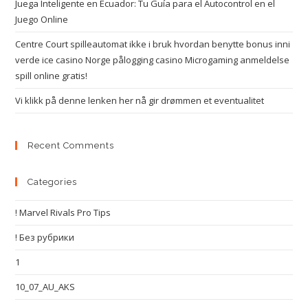
Juega Inteligente en Ecuador: Tu Guía para el Autocontrol en el
Juego Online
Centre Court spilleautomat ikke i bruk hvordan benytte bonus inni
verde ice casino Norge pålogging casino Microgaming anmeldelse
spill online gratis!
Vi klikk på denne lenken her nå gir drømmen et eventualitet
Recent Comments
Categories
! Marvel Rivals Pro Tips
! Без рубрики
1
10_07_AU_AKS