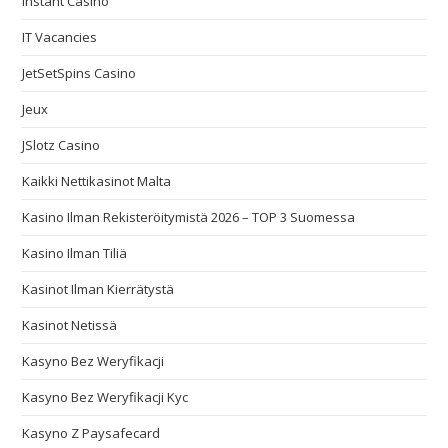
Instant Casino
IT Vacancies
JetSetSpins Casino
Jeux
JSlotz Casino
Kaikki Nettikasinot Malta
Kasino Ilman Rekisteröitymistä 2026 – TOP 3 Suomessa
Kasino Ilman Tiliä
Kasinot Ilman Kierrätystä
Kasinot Netissä
Kasyno Bez Weryfikacji
Kasyno Bez Weryfikacji Kyc
Kasyno Z Paysafecard