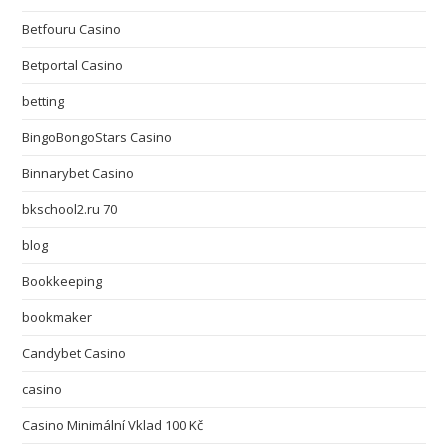
Betfouru Casino
Betportal Casino
betting
BingoBongoStars Casino
Binnarybet Casino
bkschool2.ru 70
blog
Bookkeeping
bookmaker
Candybet Casino
casino
Casino Minimální Vklad 100 Kč