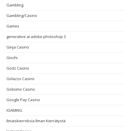
Gambling
Gambling/Casino
Games
generative ai adobe photoshop 3
Ginja Casino
Giochi
Godz Casino
Golazzo Casino
Golisimo Casino
Google Pay Casino
IGAMING
Ilmaiskierroksia Ilman Kierrätystä