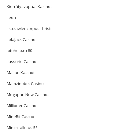
Kierrätysvapaat Kasinot
Leon
listcrawler corpus christi
LolaJack Casino
lotohelp.ru 80
Lussurio Casino
Maltan Kasinot
Mamzinobet Casino
Megapari New Casinos
Millioner Casino
MineBit Casino
Minimitalletus 5E