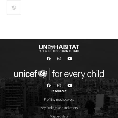
Resources:
Profiling methodology
Key findings and indicators
Mapped data