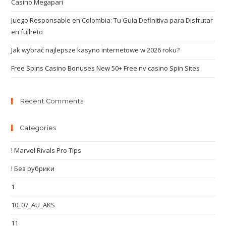
Casino Megapari
Juego Responsable en Colombia: Tu Guía Definitiva para Disfrutar
en fullreto
Jak wybrać najlepsze kasyno internetowe w 2026 roku?
Free Spins Casino Bonuses New 50+ Free nv casino Spin Sites
Recent Comments
Categories
! Marvel Rivals Pro Tips
! Без рубрики
1
10_07_AU_AKS
11