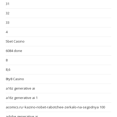
31
32
33
4
5bet Casino
6084 done
8
8,6
8ty8 Casino
a16z generative ai
a16z generative ai 1
acomics.ru~kazino-riobet-rabotchee-zerkalo-na-segodnya 100
adobe generative ai