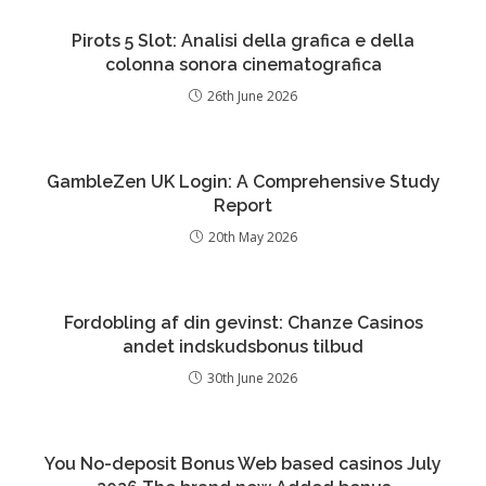
Pirots 5 Slot: Analisi della grafica e della
colonna sonora cinematografica
26th June 2026
GambleZen UK Login: A Comprehensive Study
Report
20th May 2026
Fordobling af din gevinst: Chanze Casinos
andet indskudsbonus tilbud
30th June 2026
You No-deposit Bonus Web based casinos July