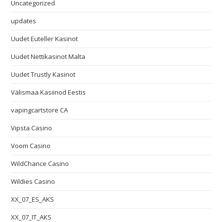
Uncategorized
updates
Uudet Euteller Kasinot
Uudet Nettikasinot Malta
Uudet Trustly Kasinot
Välismaa Kasiinod Eestis
vapingcartstore CA
Vipsta Casino
Voom Casino
WildChance Casino
Wildies Casino
XX_07_ES_AKS
XX_07_IT_AKS