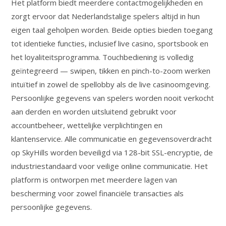
Het platform biedt meerdere contactmogelijkheden en
zorgt ervoor dat Nederlandstalige spelers altijd in hun
eigen taal geholpen worden. Beide opties bieden toegang
tot identieke functies, inclusief live casino, sportsbook en
het loyaliteitsprogramma. Touchbediening is volledig
geïntegreerd — swipen, tikken en pinch-to-zoom werken
intuïtief in zowel de spellobby als de live casinoomgeving.
Persoonlijke gegevens van spelers worden nooit verkocht
aan derden en worden uitsluitend gebruikt voor
accountbeheer, wettelijke verplichtingen en
klantenservice. Alle communicatie en gegevensoverdracht
op SkyHills worden beveiligd via 128-bit SSL-encryptie, de
industriestandaard voor veilige online communicatie. Het
platform is ontworpen met meerdere lagen van
bescherming voor zowel financiële transacties als
persoonlijke gegevens.