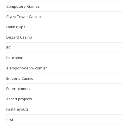
Computers, Games
Crazy Tower Сasino
Dating Tips
Dazard Casino
EC
Education
elemporiodelvw.com.ar
Emperia Casino
Entertainment
escort projects
Fast Payouts
first