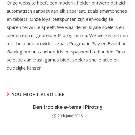
Onze website heeft een modern, helder ontwerp dat zich
automatisch aanpast aan elk apparaat, zoals smartphones
en tablets. Onze loyaliteitspunten zijn eenvoudig te
sparen terwijl je speelt. We waarderen loyale spelers en
bieden een uitgebreid VIP-programma. We werken samen
met bekende providers zoals Pragmatic Play en Evolution
Gaming om ons aanbod fris en spannend te houden. Onze
selectie aan crash games biedt spelers snelle actie en
duidelijke kansen.
YOU MIGHT ALSO LIKE
Den tropiske ø-tema i Pirots 5
29th June 2026