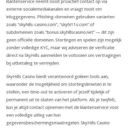
klantenservice neemt nooit proactief contact op via
externe socialemediakanalen en vraagt nooit om
inloggegevens. Phishing-domeinen gebruiken varianten
zoals “skyhills-casino.com”, “skyhi11s.com” of
subdomeinen zoals “bonus.skyhillscasino.net” — dit zijn
geen officiële domeinen. Stortingen en spelen zijn mogelijk
zonder volledige KYC, maar wij adviseren de verificatie
direct na SkyHills aanmelden te voltooien om vertragingen
bij uitbetaling te vermijden.
SkyHills Casino biedt verantwoord gokken tools aan,
waaronder de mogelijkheid om stortingslimieten in te
stellen, een time-out te activeren of jezelf tijdelijk of
permanent uit te sluiten van het platform. Als je twijfelt,
kun je altijd contact opnemen met de klantenservice voor
een volledige uitleg van hun
gegevensbeschermingsmaatregelen. SkyHills Casino