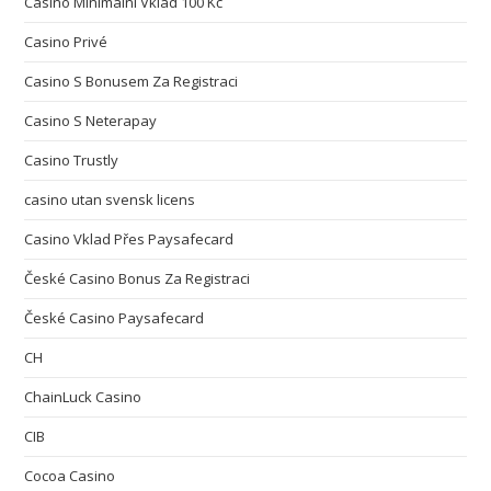
Casino Minimální Vklad 100 Kč
Casino Privé
Casino S Bonusem Za Registraci
Casino S Neterapay
Casino Trustly
casino utan svensk licens
Casino Vklad Přes Paysafecard
České Casino Bonus Za Registraci
České Casino Paysafecard
CH
ChainLuck Casino
CIB
Cocoa Casino