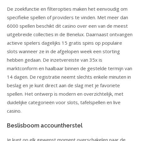
De zoekfunctie en filteropties maken het eenvoudig om
specifieke spellen of providers te vinden. Met meer dan
6000 spellen beschikt dit casino over een van de meest
uitgebreide collecties in de Benelux. Daarnaast ontvangen
actieve spelers dagelijks 15 gratis spins op populaire
slots wanneer ze in de afgelopen week een storting
hebben gedaan. De inzetvereiste van 35x is
marktconform en haalbaar binnen de gestelde termijn van
14 dagen. De registratie neemt slechts enkele minuten in
beslag en je kunt direct aan de slag met je favoriete
spellen. Het ontwerp is modern en overzichtelijk, met
duidelijke categorieën voor slots, tafelspellen en live
casino.
Beslisboom accountherstel
Je kunt op elk gewenst moment overschakelen naar de