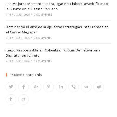
Los Mejores Momentos para Jugar en Tinbet: Desmitificando
la Suerte en el Casino Peruano
7TH AUGUST 2026
/
0 COMMENTS
Dominando el Arte de la Apuesta: Estrategias Inteligentes en
el Casino Megapari
7TH AUGUST 2026
/
0 COMMENTS
Juego Responsable en Colombia: Tu Guía Definitiva para
Disfrutar en fullreto
7TH AUGUST 2026
/
0 COMMENTS
Please Share This