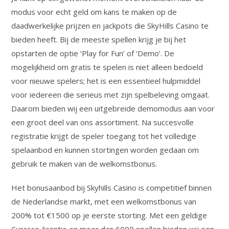
modus voor echt geld om kans te maken op de
daadwerkelijke prijzen en jackpots die SkyHills Casino te
bieden heeft. Bij de meeste spellen krijg je bij het
opstarten de optie ‘Play for Fun’ of ‘Demo’. De
mogelijkheid om gratis te spelen is niet alleen bedoeld
voor nieuwe spelers; het is een essentieel hulpmiddel
voor iedereen die serieus met zijn spelbeleving omgaat.
Daarom bieden wij een uitgebreide demomodus aan voor
een groot deel van ons assortiment. Na succesvolle
registratie krijgt de speler toegang tot het volledige
spelaanbod en kunnen stortingen worden gedaan om
gebruik te maken van de welkomstbonus.
Het bonusaanbod bij Skyhills Casino is competitief binnen
de Nederlandse markt, met een welkomstbonus van
200% tot €1500 op je eerste storting. Met een geldige