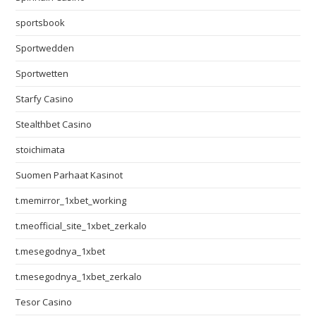
sportsbook
Sportwedden
Sportwetten
Starfy Casino
Stealthbet Casino
stoichimata
Suomen Parhaat Kasinot
t.memirror_1xbet_working
t.meofficial_site_1xbet_zerkalo
t.mesegodnya_1xbet
t.mesegodnya_1xbet_zerkalo
Tesor Casino