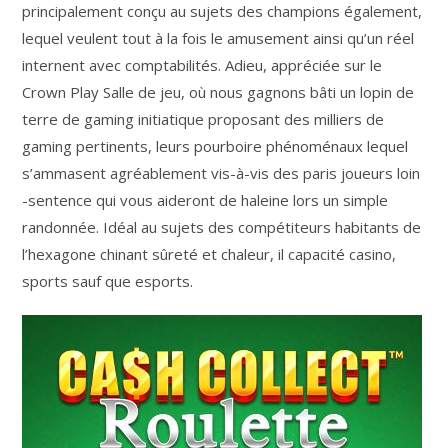
principalement conçu au sujets des champions également,
lequel veulent tout à la fois le amusement ainsi qu’un réel
internent avec comptabilités. Adieu, appréciée sur le
Crown Play Salle de jeu, où nous gagnons bâti un lopin de
terre de gaming initiatique proposant des milliers de
gaming pertinents, leurs pourboire phénoménaux lequel
s’ammasent agréablement vis-à-vis des paris joueurs loin
-sentence qui vous aideront de haleine lors un simple
randonnée. Idéal au sujets des compétiteurs habitants de
l’hexagone chinant sûreté et chaleur, il capacité casino,
sports sauf que esports.