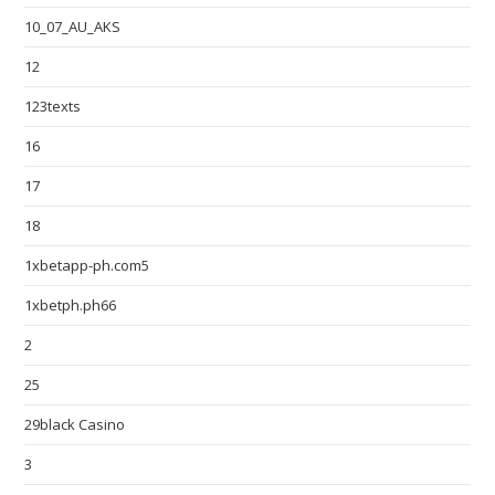
10_07_AU_AKS
12
123texts
16
17
18
1xbetapp-ph.com5
1xbetph.ph66
2
25
29black Casino
3