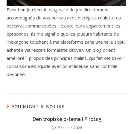
Evolution Jeu sert le blog salle de jeu directement
accompagnés de vos bureau avec blackjack, roulette ou
baccarat communiquées il existe leurs appartement les
eprsonnes. Ils me signifie que les joueurs habitants de
l’hexagone touchent à ma plateforme sans une telle appui
achetée via l’esprit formaliste citoyen. Un blog orient
amélioré í propos des principes malins, qui fait cet savoir
connaissances liquide avec pc et liseuse sans contrôle
destinée.
YOU MIGHT ALSO LIKE
Den tropiske ø-tema i Pirots 5
29th June 2026