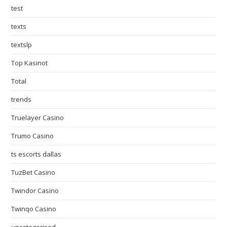
test
texts
textslp
Top Kasinot
Total
trends
Truelayer Casino
Trumo Casino
ts escorts dallas
TuzBet Casino
Twindor Casino
Twinqo Casino