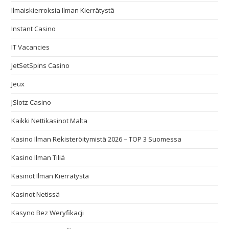
Ilmaiskierroksia Ilman Kierrätystä
Instant Casino
IT Vacancies
JetSetSpins Casino
Jeux
JSlotz Casino
Kaikki Nettikasinot Malta
Kasino Ilman Rekisteröitymistä 2026 – TOP 3 Suomessa
Kasino Ilman Tiliä
Kasinot Ilman Kierrätystä
Kasinot Netissä
Kasyno Bez Weryfikacji