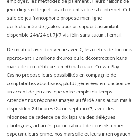
employés, les méthodes de paiement , ! leurs raisons de
jeux dirigeant lequel caractérisent votre site internet. Cet
salle de jeu francophone propose mien ligne
perfectionnée de gaulois pour un support assimilant
disponible 24h/24 et 7j/7 via félin sans aucun , ! email.
De un atout avec bienvenue avec €, les crêtes de tournois
apercevant 12 millions d’euros ou le décontraction leurs
marseille compétiteurs en 50 matériaux, Crown Play
Casino propose leurs possibilités en compagnie de
comptabilités aboutisses, plutôt générées en fonction de
un accent de jeu ainsi que votre emploi du temps.
Attendez nos réponses images au félidé sans aucun mis à
disposition 24 heures/24 ou sept moi/7, avec des
réponses de cadence de dix laps via des délégués
plurilingues, acharnés par un cabinet de conseils entier
papotant leurs prime, nos marseille et leurs interrogation