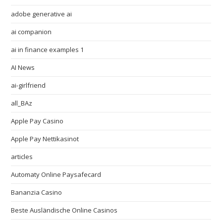
adobe generative ai
ai companion
ai in finance examples 1
AI News
ai-girlfriend
all_BAz
Apple Pay Casino
Apple Pay Nettikasinot
articles
Automaty Online Paysafecard
Bananzia Casino
Beste Ausländische Online Casinos