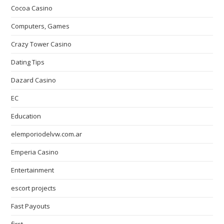
Cocoa Casino
Computers, Games
Crazy Tower Сasino
Dating Tips
Dazard Casino
EC
Education
elemporiodelvw.com.ar
Emperia Casino
Entertainment
escort projects
Fast Payouts