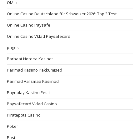
OM cc
Online Casino Deutschland für Schweizer 2026: Top 3 Test
Online Casino Paysafe
Online Casino Vklad Paysafecard
pages
Parhaat Nordea Kasinot
Parimad Kasiino Pakkumised
Parimad Välismaa Kasiinod
Paynplay Kasiino Eesti
Paysafecard Vklad Casino
Piratepots Casino
Poker
Post