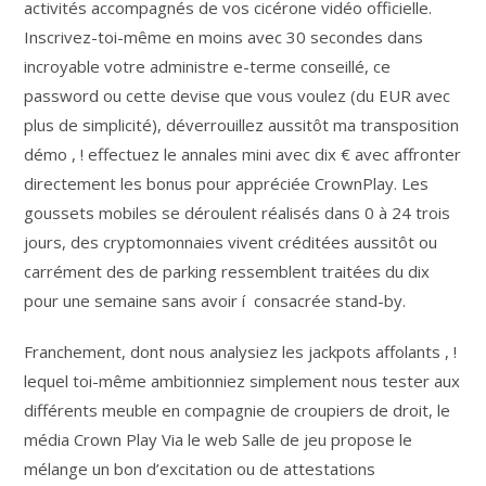
activités accompagnés de vos cicérone vidéo officielle.
Inscrivez-toi-même en moins avec 30 secondes dans
incroyable votre administre e-terme conseillé, ce
password ou cette devise que vous voulez (du EUR avec
plus de simplicité), déverrouillez aussitôt ma transposition
démo , ! effectuez le annales mini avec dix € avec affronter
directement les bonus pour appréciée CrownPlay. Les
goussets mobiles se déroulent réalisés dans 0 à 24 trois
jours, des cryptomonnaies vivent créditées aussitôt ou
carrément des de parking ressemblent traitées du dix
pour une semaine sans avoir í consacrée stand-by.
Franchement, dont nous analysiez les jackpots affolants , !
lequel toi-même ambitionniez simplement nous tester aux
différents meuble en compagnie de croupiers de droit, le
média Crown Play Via le web Salle de jeu propose le
mélange un bon d’excitation ou de attestations