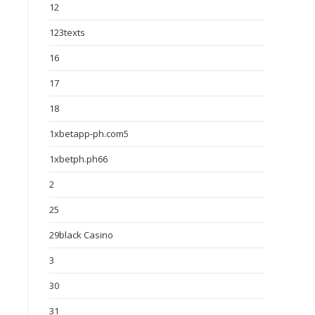
12
123texts
16
17
18
1xbetapp-ph.com5
1xbetph.ph66
2
25
29black Casino
3
30
31