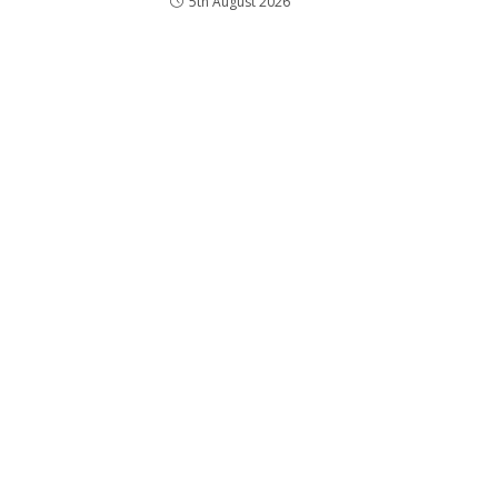
5th August 2026