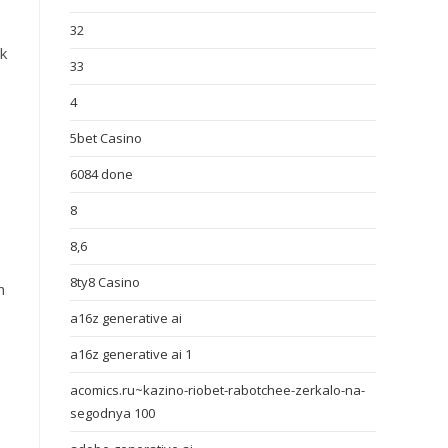
32
k
33
4
5bet Casino
6084 done
8
8,6
8ty8 Casino
h
a16z generative ai
a16z generative ai 1
acomics.ru~kazino-riobet-rabotchee-zerkalo-na-
segodnya 100