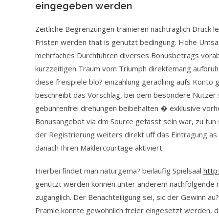
eingegeben werden
Zeitliche Begrenzungen trainieren nachtraglich Druck le
Fristen werden that is genutzt bedingung. Hohe Umsatz
mehrfaches Durchfuhren diverses Bonusbetrags vora
kurzzeitigen Traum vom Triumph direktemang aufbruhe
diese freispiele blo? einzahlung geradlinig aufs Konto
beschreibt das Vorschlag, bei dem besondere Nutzer sc
gebuhrenfrei drehungen beibehalten � exklusive vorhe
Bonusangebot via dm Source gefasst sein war, zu tun s
der Registrierung weiters direkt uff das Eintragung as
danach Ihren Maklercourtage aktiviert.
Hierbei findet man naturgema? beilaufig Spielsaal
http
genutzt werden konnen unter anderem nachfolgende m
zuganglich. Der Benachteiligung sei, sic der Gewinn au
Pramie konnte gewohnlich freier eingesetzt werden, da