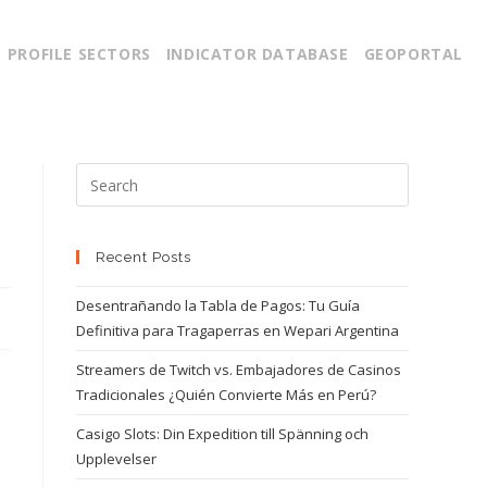
PROFILE SECTORS
INDICATOR DATABASE
GEOPORTAL
Recent Posts
Desentrañando la Tabla de Pagos: Tu Guía
Definitiva para Tragaperras en Wepari Argentina
Streamers de Twitch vs. Embajadores de Casinos
Tradicionales ¿Quién Convierte Más en Perú?
Casigo Slots: Din Expedition till Spänning och
Upplevelser