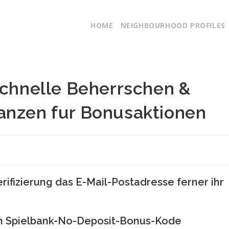
HOME
NEIGHBOURHOOD PROFILES
schnelle Beherrschen &
anzen fur Bonusaktionen
erifizierung das E-Mail-Postadresse ferner ihr
in Spielbank-No-Deposit-Bonus-Kode