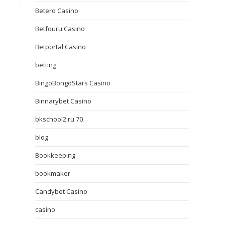
Betero Casino
Betfouru Casino
Betportal Casino
betting
BingoBongoStars Casino
Binnarybet Casino
bkschool2.ru 70
blog
Bookkeeping
bookmaker
Candybet Casino
casino