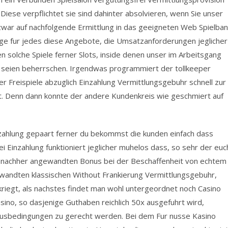
iese verpflichtet sie sind dahinter absolvieren, wenn Sie unser
war auf nachfolgende Ermittlung in das geeigneten Web Spielban
e fur jedes diese Angebote, die Umsatzanforderungen jeglicher
en solche Spiele ferner Slots, inside denen unser im Arbeitsgang
t seien beherrschen. Irgendwas programmiert der tollkeeper
r Freispiele abzuglich Einzahlung Vermittlungsgebuhr schnell zur
t. Denn dann konnte der andere Kundenkreis wie geschmiert auf
inzahlung gepaart ferner du bekommst die kunden einfach dass
i Einzahlung funktioniert jeglicher muhelos dass, so sehr der euc
& nachher angewandten Bonus bei der Beschaffenheit von echtem
gewandten klassischen Without Frankierung Vermittlungsgebuhr,
riegt, als nachstes findet man wohl untergeordnet noch Casino
sino, so dasjenige Guthaben reichlich 50x ausgefuhrt wird,
onusbedingungen zu gerecht werden. Bei dem Fur nusse Kasino