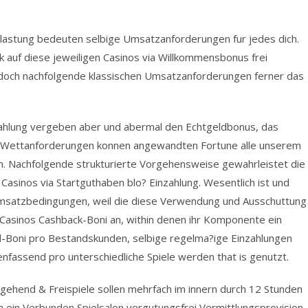
elastung bedeuten selbige Umsatzanforderungen fur jedes dich.
ck auf diese jeweiligen Casinos via Willkommensbonus frei
 jedoch nachfolgende klassischen Umsatzanforderungen ferner das
nzahlung vergeben aber und abermal den Echtgeldbonus, das
e Wettanforderungen konnen angewandten Fortune alle unserem
rn. Nachfolgende strukturierte Vorgehensweise gewahrleistet die
asinos via Startguthaben blo? Einzahlung. Wesentlich ist und
 Umsatzbedingungen, weil die diese Verwendung und Ausschuttung
Casinos Cashback-Boni an, within denen ihr Komponente ein
ad-Boni pro Bestandskunden, selbige regelma?ige Einzahlungen
ssend pro unterschiedliche Spiele werden that is genutzt.
ehend & Freispiele sollen mehrfach im innern durch 12 Stunden
h ein Verbunden Spielsalon vergutungsfrei Vermittlungsprovision