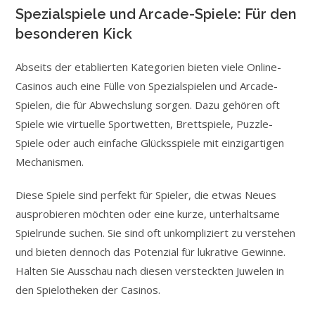
Spezialspiele und Arcade-Spiele: Für den
besonderen Kick
Abseits der etablierten Kategorien bieten viele Online-
Casinos auch eine Fülle von Spezialspielen und Arcade-
Spielen, die für Abwechslung sorgen. Dazu gehören oft
Spiele wie virtuelle Sportwetten, Brettspiele, Puzzle-
Spiele oder auch einfache Glücksspiele mit einzigartigen
Mechanismen.
Diese Spiele sind perfekt für Spieler, die etwas Neues
ausprobieren möchten oder eine kurze, unterhaltsame
Spielrunde suchen. Sie sind oft unkompliziert zu verstehen
und bieten dennoch das Potenzial für lukrative Gewinne.
Halten Sie Ausschau nach diesen versteckten Juwelen in
den Spielotheken der Casinos.