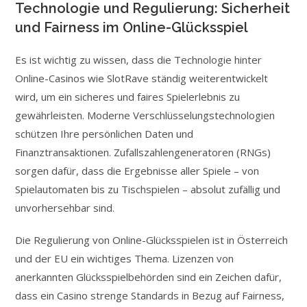
Technologie und Regulierung: Sicherheit
und Fairness im Online-Glücksspiel
Es ist wichtig zu wissen, dass die Technologie hinter
Online-Casinos wie SlotRave ständig weiterentwickelt
wird, um ein sicheres und faires Spielerlebnis zu
gewährleisten. Moderne Verschlüsselungstechnologien
schützen Ihre persönlichen Daten und
Finanztransaktionen. Zufallszahlengeneratoren (RNGs)
sorgen dafür, dass die Ergebnisse aller Spiele – von
Spielautomaten bis zu Tischspielen – absolut zufällig und
unvorhersehbar sind.
Die Regulierung von Online-Glücksspielen ist in Österreich
und der EU ein wichtiges Thema. Lizenzen von
anerkannten Glücksspielbehörden sind ein Zeichen dafür,
dass ein Casino strenge Standards in Bezug auf Fairness,