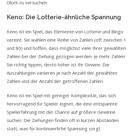
Glück zu versuchen.
Keno: Die Lotterie-ähnliche Spannung
Keno ist ein Spiel, das Elemente von Lotterie und Bingo
vereint. Sie wählen eine Reihe von Zahlen (oft zwischen 1
und 80) und hoffen, dass möglichst viele Ihrer gewählten
Zahlen bei der Ziehung gezogen werden. Je mehr Zahlen
Sie richtig tippen, desto höher ist Ihr Gewinn. Die
Auszahlungen variieren je nach Anzahl der gewählten
Zahlen und der Anzahl der getroffenen Zahlen.
Keno ist ein Spiel mit geringer Komplexität, das sich
hervorragend für Spieler eignet, die eine entspannte
Spielerfahrung mit der Chance auf größere Gewinne
suchen. Die Ziehungen finden oft in kurzen Abständen
statt, was für kontinuierliche Spannung sorgt.