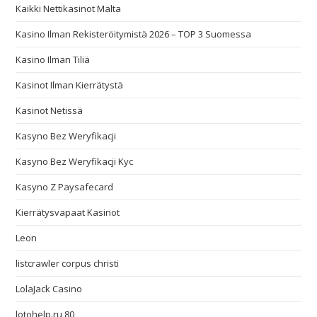
Kaikki Nettikasinot Malta
Kasino Ilman Rekisteröitymistä 2026 – TOP 3 Suomessa
Kasino Ilman Tiliä
Kasinot Ilman Kierrätystä
Kasinot Netissä
Kasyno Bez Weryfikacji
Kasyno Bez Weryfikacji Kyc
Kasyno Z Paysafecard
Kierrätysvapaat Kasinot
Leon
listcrawler corpus christi
LolaJack Casino
lotohelp.ru 80