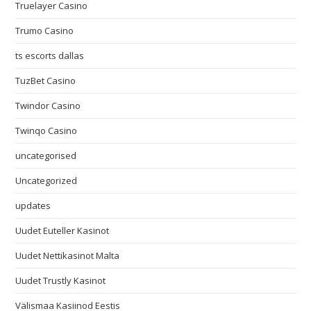
Truelayer Casino
Trumo Casino
ts escorts dallas
TuzBet Casino
Twindor Casino
Twinqo Casino
uncategorised
Uncategorized
updates
Uudet Euteller Kasinot
Uudet Nettikasinot Malta
Uudet Trustly Kasinot
Välismaa Kasiinod Eestis