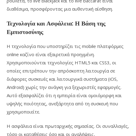
ρουλέτα, το live blackjack και το live baccarat είναι
διαθέσιμα, προσφέροντας μια αυθεντική αίσθηση.
Τεχνολογία και Ασφάλεια: Η Βάση της
Εμπιστοσύνης
Η τεχνολογία που υποστηρίζει τις mobile πλατφόρμες
online καζίνο είναι εξαιρετικά προηγμένη.
Χρησιμοποιούνται τεχνολογίες HTML5 και CSS3, οι
οποίες επιτρέπουν την απρόσκοπτη λειτουργία σε
διάφορες συσκευές και λειτουργικά συστήματα (iOS,
Android) χωρίς την ανάγκη για ξεχωριστές εφαρμογές.
Αυτό εξασφαλίζει ότι η εμπειρία είναι ομοιόμορφη και
υψηλής ποιότητας, ανεξάρτητα από τη συσκευή που
χρησιμοποιείτε.
Η ασφάλεια είναι πρωταρχικής σημασίας. Οι συναλλαγές,
τόσο οι καταθέσεις όσο και οι αναλήψεις,