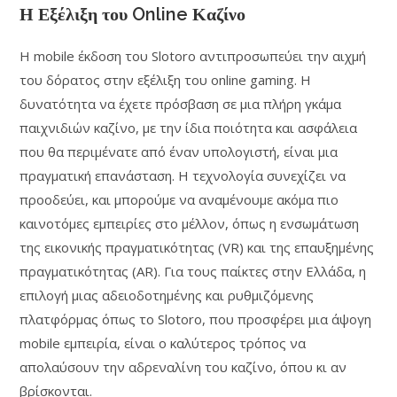
Η Εξέλιξη του Online Καζίνο
Η mobile έκδοση του Slotoro αντιπροσωπεύει την αιχμή
του δόρατος στην εξέλιξη του online gaming. Η
δυνατότητα να έχετε πρόσβαση σε μια πλήρη γκάμα
παιχνιδιών καζίνο, με την ίδια ποιότητα και ασφάλεια
που θα περιμένατε από έναν υπολογιστή, είναι μια
πραγματική επανάσταση. Η τεχνολογία συνεχίζει να
προοδεύει, και μπορούμε να αναμένουμε ακόμα πιο
καινοτόμες εμπειρίες στο μέλλον, όπως η ενσωμάτωση
της εικονικής πραγματικότητας (VR) και της επαυξημένης
πραγματικότητας (AR). Για τους παίκτες στην Ελλάδα, η
επιλογή μιας αδειοδοτημένης και ρυθμιζόμενης
πλατφόρμας όπως το Slotoro, που προσφέρει μια άψογη
mobile εμπειρία, είναι ο καλύτερος τρόπος να
απολαύσουν την αδρεναλίνη του καζίνο, όπου κι αν
βρίσκονται.