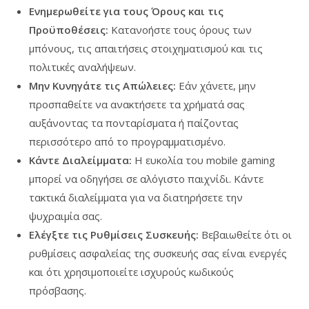
Ενημερωθείτε για τους Όρους και τις
Προϋποθέσεις:
Κατανοήστε τους όρους των
μπόνους, τις απαιτήσεις στοιχηματισμού και τις
πολιτικές αναλήψεων.
Μην Κυνηγάτε τις Απώλειες:
Εάν χάνετε, μην
προσπαθείτε να ανακτήσετε τα χρήματά σας
αυξάνοντας τα πονταρίσματα ή παίζοντας
περισσότερο από το προγραμματισμένο.
Κάντε Διαλείμματα:
Η ευκολία του mobile gaming
μπορεί να οδηγήσει σε αλόγιστο παιχνίδι. Κάντε
τακτικά διαλείμματα για να διατηρήσετε την
ψυχραιμία σας.
Ελέγξτε τις Ρυθμίσεις Συσκευής:
Βεβαιωθείτε ότι οι
ρυθμίσεις ασφαλείας της συσκευής σας είναι ενεργές
και ότι χρησιμοποιείτε ισχυρούς κωδικούς
πρόσβασης.