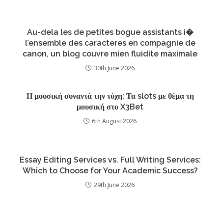
Au-dela les de petites bogue assistants i�
l’ensemble des caracteres en compagnie de
canon, un blog couvre mien fluidite maximale
30th June 2026
Η μουσική συναντά την τύχη: Τα slots με θέμα τη
μουσική στο X3Bet
6th August 2026
Essay Editing Services vs. Full Writing Services:
Which to Choose for Your Academic Success?
29th June 2026