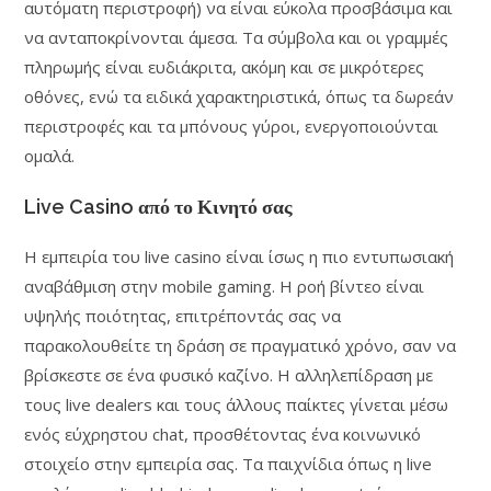
αυτόματη περιστροφή) να είναι εύκολα προσβάσιμα και
να ανταποκρίνονται άμεσα. Τα σύμβολα και οι γραμμές
πληρωμής είναι ευδιάκριτα, ακόμη και σε μικρότερες
οθόνες, ενώ τα ειδικά χαρακτηριστικά, όπως τα δωρεάν
περιστροφές και τα μπόνους γύροι, ενεργοποιούνται
ομαλά.
Live Casino από το Κινητό σας
Η εμπειρία του live casino είναι ίσως η πιο εντυπωσιακή
αναβάθμιση στην mobile gaming. Η ροή βίντεο είναι
υψηλής ποιότητας, επιτρέποντάς σας να
παρακολουθείτε τη δράση σε πραγματικό χρόνο, σαν να
βρίσκεστε σε ένα φυσικό καζίνο. Η αλληλεπίδραση με
τους live dealers και τους άλλους παίκτες γίνεται μέσω
ενός εύχρηστου chat, προσθέτοντας ένα κοινωνικό
στοιχείο στην εμπειρία σας. Τα παιχνίδια όπως η live