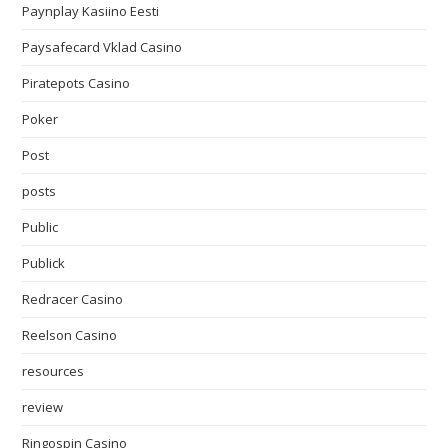
Paynplay Kasiino Eesti
Paysafecard Vklad Casino
Piratepots Casino
Poker
Post
posts
Public
Publick
Redracer Casino
Reelson Casino
resources
review
Ringospin Casino