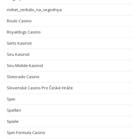
riobet_zerkalo_na_segodnya
Roulo Casino
Royaldogs Casino
Siirto Kasinot
Siru Kasinot
Siru Mobile Kasinot
Slotorado Casino
Slovenské Casino Pro České Hráče
Spei
Spellen
Spiele
Spin Formula Casino