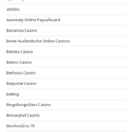
articles
Automaty Online Paysafecard
Bananzia Casino
Beste Ausländische Online Casinos
Betcleo Casino
Betero Casino
Betfouru Casino
Betportal Casino
betting
BingoBongoStars Casino
Binnarybet Casino
bkschool2.ru 70