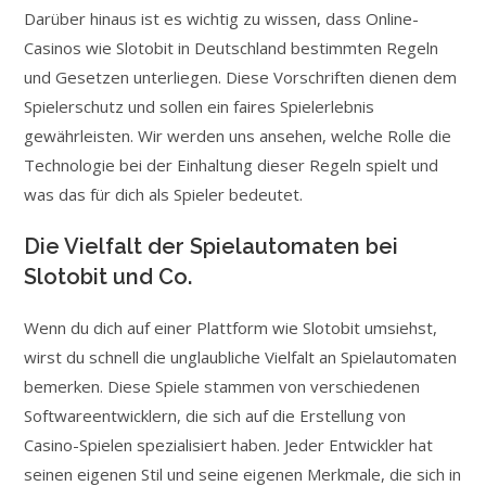
Darüber hinaus ist es wichtig zu wissen, dass Online-
Casinos wie Slotobit in Deutschland bestimmten Regeln
und Gesetzen unterliegen. Diese Vorschriften dienen dem
Spielerschutz und sollen ein faires Spielerlebnis
gewährleisten. Wir werden uns ansehen, welche Rolle die
Technologie bei der Einhaltung dieser Regeln spielt und
was das für dich als Spieler bedeutet.
Die Vielfalt der Spielautomaten bei
Slotobit und Co.
Wenn du dich auf einer Plattform wie Slotobit umsiehst,
wirst du schnell die unglaubliche Vielfalt an Spielautomaten
bemerken. Diese Spiele stammen von verschiedenen
Softwareentwicklern, die sich auf die Erstellung von
Casino-Spielen spezialisiert haben. Jeder Entwickler hat
seinen eigenen Stil und seine eigenen Merkmale, die sich in