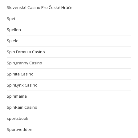
Slovenské Casino Pro České Hráče
Spei
Spellen
Spiele
Spin Formula Casino
Spingranny Casino
Spinita Casino
SpinLynx Casino
Spinmama
SpinRain Casino
sportsbook
Sportwedden