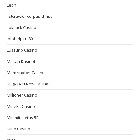
Leon
listcrawler corpus christi
LolaJack Casino
lotohelp.ru 80
Lussurio Casino
Maltan Kasinot
Mamzinobet Casino
Megapari New Casinos
Millioner Casino
MineBit Casino
Minimitalletus 5E
Mino Casino