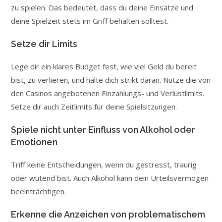
zu spielen. Das bedeutet, dass du deine Einsätze und
deine Spielzeit stets im Griff behalten solltest.
Setze dir Limits
Lege dir ein klares Budget fest, wie viel Geld du bereit
bist, zu verlieren, und halte dich strikt daran. Nutze die von
den Casinos angebotenen Einzahlungs- und Verlustlimits.
Setze dir auch Zeitlimits für deine Spielsitzungen.
Spiele nicht unter Einfluss von Alkohol oder
Emotionen
Triff keine Entscheidungen, wenn du gestresst, traurig
oder wütend bist. Auch Alkohol kann dein Urteilsvermögen
beeinträchtigen.
Erkenne die Anzeichen von problematischem