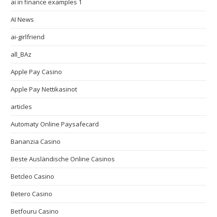
ai in finance examples 1
AI News
ai-girlfriend
all_BAz
Apple Pay Casino
Apple Pay Nettikasinot
articles
Automaty Online Paysafecard
Bananzia Casino
Beste Ausländische Online Casinos
Betcleo Casino
Betero Casino
Betfouru Casino