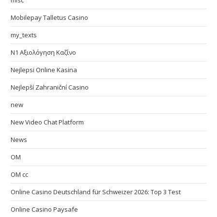
misc
Mobilepay Talletus Casino
my_texts
N1 Αξιολόγηση Καζίνο
Nejlepsi Online Kasina
Nejlepší Zahraniční Casino
new
New Video Chat Platform
News
OM
OM cc
Online Casino Deutschland für Schweizer 2026: Top 3 Test
Online Casino Paysafe