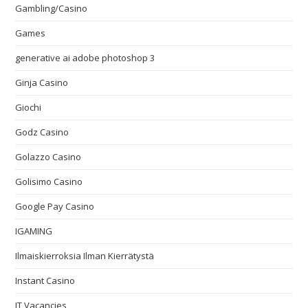
Gambling/Casino
Games
generative ai adobe photoshop 3
Ginja Casino
Giochi
Godz Casino
Golazzo Casino
Golisimo Casino
Google Pay Casino
IGAMING
Ilmaiskierroksia Ilman Kierrätystä
Instant Casino
IT Vacancies