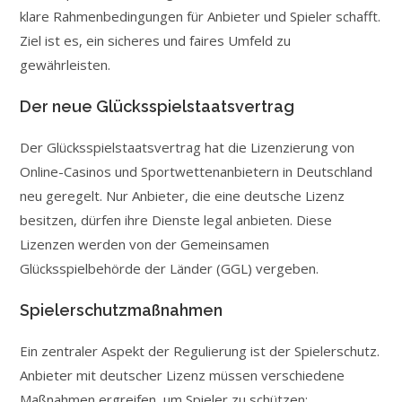
klare Rahmenbedingungen für Anbieter und Spieler schafft.
Ziel ist es, ein sicheres und faires Umfeld zu
gewährleisten.
Der neue Glücksspielstaatsvertrag
Der Glücksspielstaatsvertrag hat die Lizenzierung von
Online-Casinos und Sportwettenanbietern in Deutschland
neu geregelt. Nur Anbieter, die eine deutsche Lizenz
besitzen, dürfen ihre Dienste legal anbieten. Diese
Lizenzen werden von der Gemeinsamen
Glücksspielbehörde der Länder (GGL) vergeben.
Spielerschutzmaßnahmen
Ein zentraler Aspekt der Regulierung ist der Spielerschutz.
Anbieter mit deutscher Lizenz müssen verschiedene
Maßnahmen ergreifen, um Spieler zu schützen: