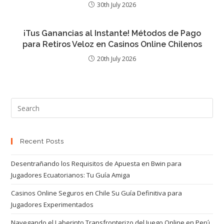
30th July 2026
¡Tus Ganancias al Instante! Métodos de Pago
para Retiros Veloz en Casinos Online Chilenos
20th July 2026
Recent Posts
Desentrañando los Requisitos de Apuesta en Bwin para
Jugadores Ecuatorianos: Tu Guía Amiga
Casinos Online Seguros en Chile Su Guía Definitiva para
Jugadores Experimentados
Navegando el Laberinto Transfronterizo del Juego Online en Perú