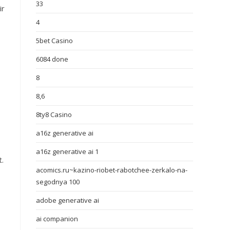
33
ir
4
5bet Casino
6084 done
8
8,6
8ty8 Casino
a16z generative ai
a16z generative ai 1
t.
acomics.ru~kazino-riobet-rabotchee-zerkalo-na-
segodnya 100
adobe generative ai
ai companion