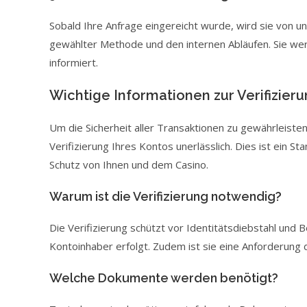
Sobald Ihre Anfrage eingereicht wurde, wird sie von u
gewählter Methode und den internen Abläufen. Sie wer
informiert.
Wichtige Informationen zur Verifizier
Um die Sicherheit aller Transaktionen zu gewährleis
Verifizierung Ihres Kontos unerlässlich. Dies ist ein 
Schutz von Ihnen und dem Casino.
Warum ist die Verifizierung notwendig?
Die Verifizierung schützt vor Identitätsdiebstahl und B
Kontoinhaber erfolgt. Zudem ist sie eine Anforderung 
Welche Dokumente werden benötigt?