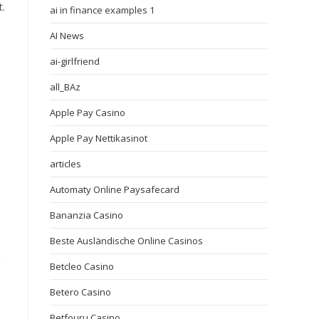
.
ai in finance examples 1
AI News
ai-girlfriend
all_BAz
Apple Pay Casino
Apple Pay Nettikasinot
articles
Automaty Online Paysafecard
Bananzia Casino
Beste Ausländische Online Casinos
g
Betcleo Casino
Betero Casino
Betfouru Casino