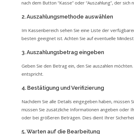
nach dem Button “Kasse” oder “Auszahlung”, der sich 
2. Auszahlungsmethode auswählen
Im Kassenbereich sehen Sie eine Liste der verfügbare
besten geeignet ist. Achten Sie auf eventuelle Mindes
3. Auszahlungsbetrag eingeben
Geben Sie den Betrag ein, den Sie auszahlen möchten. 
entspricht.
4. Bestätigung und Verifizierung
Nachdem Sie alle Details eingegeben haben, müssen S
müssen Sie zusätzliche Informationen angeben oder Ihr
oder bei größeren Beträgen. Dies dient Ihrer Sicherhe
5. Warten auf die Bearbeitung