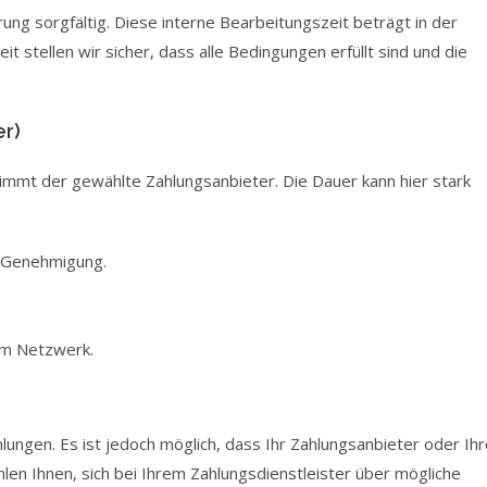
ng sorgfältig. Diese interne Bearbeitungszeit beträgt in der
stellen wir sicher, dass alle Bedingungen erfüllt sind und die
er)
mmt der gewählte Zahlungsanbieter. Die Dauer kann hier stark
h Genehmigung.
om Netzwerk.
lungen. Es ist jedoch möglich, dass Ihr Zahlungsanbieter oder Ih
en Ihnen, sich bei Ihrem Zahlungsdienstleister über mögliche