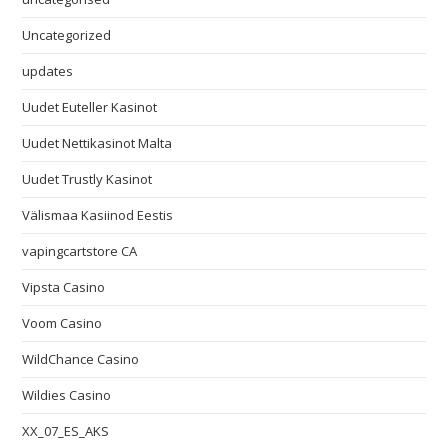
Uncategorized
updates
Uudet Euteller Kasinot
Uudet Nettikasinot Malta
Uudet Trustly Kasinot
Välismaa Kasiinod Eestis
vapingcartstore CA
Vipsta Casino
Voom Casino
WildChance Casino
Wildies Casino
XX_07_ES_AKS