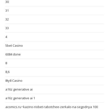
30
31
32
33
4
5bet Casino
6084 done
8
8,6
8ty8 Casino
a16z generative ai
a16z generative ai 1
acomics.ru~kazino-riobet-rabotchee-zerkalo-na-segodnya 100