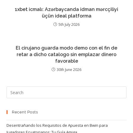
1xbet icmalı: Azərbaycanda idman mərcçiliyi
üçün ideal platforma
5th July 2026
El cirujano guarda modo demo con el fin de
retar a dicho catalogo sin emplazar dinero
favorable
30th June 2026
Recent Posts
Desentrañando los Requisitos de Apuesta en Bwin para
Jugadores Ecuatorianos: Tu Guía Amiga