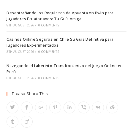
Desentrañando los Requisitos de Apuesta en Bwin para
Jugadores Ecuatorianos: Tu Guía Amiga
8TH AUGUST 2026
/
0 COMMENTS
Casinos Online Seguros en Chile Su Guía Definitiva para
Jugadores Experimentados
8TH AUGUST 2026
/
0 COMMENTS
Navegando el Laberinto Transfronterizo del Juego Online en
Perú
8TH AUGUST 2026
/
0 COMMENTS
Please Share This