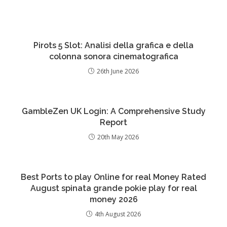
Pirots 5 Slot: Analisi della grafica e della
colonna sonora cinematografica
26th June 2026
GambleZen UK Login: A Comprehensive Study
Report
20th May 2026
Best Ports to play Online for real Money Rated
August spinata grande pokie play for real
money 2026
4th August 2026