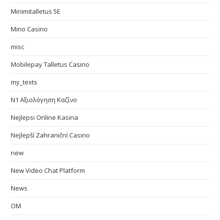
Minimitalletus 5E
Mino Casino
misc
Mobilepay Talletus Casino
my_texts
N1 Αξιολόγηση Καζίνο
Nejlepsi Online Kasina
Nejlepší Zahraniční Casino
new
New Video Chat Platform
News
OM