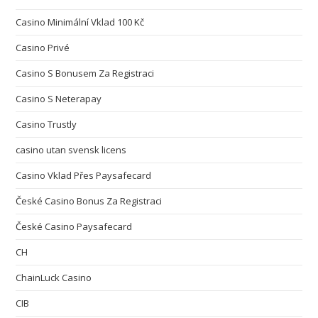
Casino Minimální Vklad 100 Kč
Casino Privé
Casino S Bonusem Za Registraci
Casino S Neterapay
Casino Trustly
casino utan svensk licens
Casino Vklad Přes Paysafecard
České Casino Bonus Za Registraci
České Casino Paysafecard
CH
ChainLuck Casino
CIB