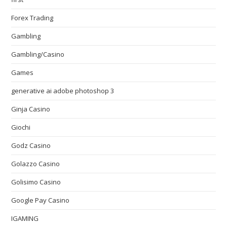
Forex Trading
Gambling
Gambling/Casino
Games
generative ai adobe photoshop 3
Ginja Casino
Giochi
Godz Casino
Golazzo Casino
Golisimo Casino
Google Pay Casino
IGAMING