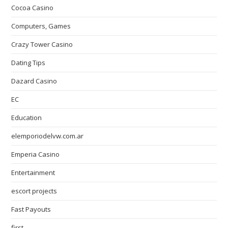
Cocoa Casino
Computers, Games
Crazy Tower Сasino
Dating Tips
Dazard Casino
EC
Education
elemporiodelvw.com.ar
Emperia Casino
Entertainment
escort projects
Fast Payouts
first