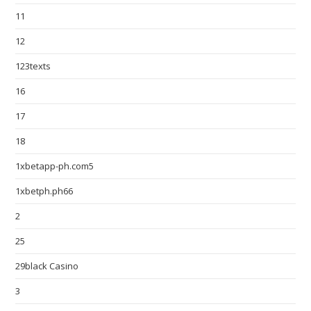
11
12
123texts
16
17
18
1xbetapp-ph.com5
1xbetph.ph66
2
25
29black Casino
3