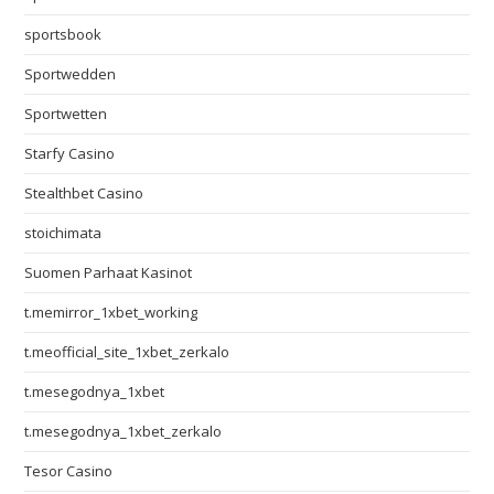
sportsbook
Sportwedden
Sportwetten
Starfy Casino
Stealthbet Casino
stoichimata
Suomen Parhaat Kasinot
t.memirror_1xbet_working
t.meofficial_site_1xbet_zerkalo
t.mesegodnya_1xbet
t.mesegodnya_1xbet_zerkalo
Tesor Casino