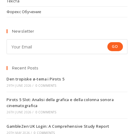
Текста
Форекс Обучение
Newsletter
GO
Recent Posts
Den tropiske ø-tema i Pirots 5
29TH JUNE 2026
/
0 COMMENTS
Pirots 5 Slot: Analisi della grafica e della colonna sonora
cinematografica
26TH JUNE 2026
/
0 COMMENTS
GambleZen UK Login: A Comprehensive Study Report
20TH MAY 2026
/
0 COMMENTS