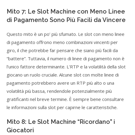
Mito 7: Le Slot Machine con Meno Linee
di Pagamento Sono Più Facili da Vincere
Questo mito è un po’ più sfumato. Le slot con meno linee
di pagamento offrono meno combinazioni vincenti per
giro, il che potrebbe far pensare che siano più facili da
“battere”. Tuttavia, il numero di linee di pagamento non è
l’unico fattore determinante. L’RTP e la volatilità della slot
giocano un ruolo cruciale. Alcune slot con molte linee di
pagamento potrebbero avere un RTP più alto o una
volatilità più bassa, rendendole potenzialmente più
gratificanti nel breve termine. È sempre bene consultare
le informazioni sulla slot per capirne le caratteristiche.
Mito 8: Le Slot Machine “Ricordano” i
Giocatori