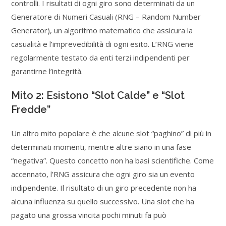
controlli. I risultati di ogni giro sono determinati da un
Generatore di Numeri Casuali (RNG – Random Number
Generator), un algoritmo matematico che assicura la
casualità e l’imprevedibilità di ogni esito. L’RNG viene
regolarmente testato da enti terzi indipendenti per
garantirne l’integrità.
Mito 2: Esistono “Slot Calde” e “Slot
Fredde”
Un altro mito popolare è che alcune slot “paghino” di più in
determinati momenti, mentre altre siano in una fase
“negativa”. Questo concetto non ha basi scientifiche. Come
accennato, l’RNG assicura che ogni giro sia un evento
indipendente. Il risultato di un giro precedente non ha
alcuna influenza su quello successivo. Una slot che ha
pagato una grossa vincita pochi minuti fa può