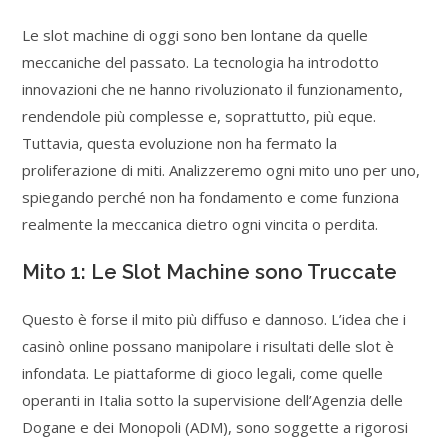
Le slot machine di oggi sono ben lontane da quelle
meccaniche del passato. La tecnologia ha introdotto
innovazioni che ne hanno rivoluzionato il funzionamento,
rendendole più complesse e, soprattutto, più eque.
Tuttavia, questa evoluzione non ha fermato la
proliferazione di miti. Analizzeremo ogni mito uno per uno,
spiegando perché non ha fondamento e come funziona
realmente la meccanica dietro ogni vincita o perdita.
Mito 1: Le Slot Machine sono Truccate
Questo è forse il mito più diffuso e dannoso. L’idea che i
casinò online possano manipolare i risultati delle slot è
infondata. Le piattaforme di gioco legali, come quelle
operanti in Italia sotto la supervisione dell’Agenzia delle
Dogane e dei Monopoli (ADM), sono soggette a rigorosi