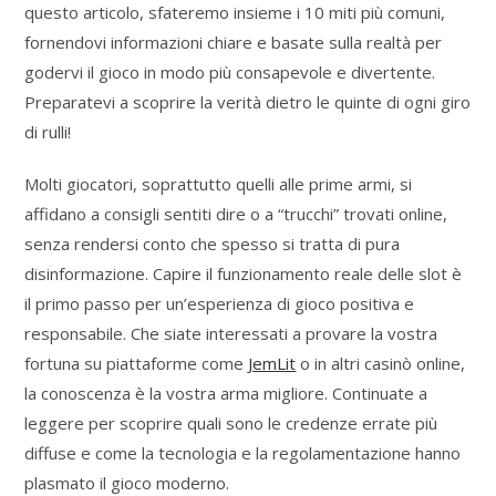
questo articolo, sfateremo insieme i 10 miti più comuni,
fornendovi informazioni chiare e basate sulla realtà per
godervi il gioco in modo più consapevole e divertente.
Preparatevi a scoprire la verità dietro le quinte di ogni giro
di rulli!
Molti giocatori, soprattutto quelli alle prime armi, si
affidano a consigli sentiti dire o a “trucchi” trovati online,
senza rendersi conto che spesso si tratta di pura
disinformazione. Capire il funzionamento reale delle slot è
il primo passo per un’esperienza di gioco positiva e
responsabile. Che siate interessati a provare la vostra
fortuna su piattaforme come
JemLit
o in altri casinò online,
la conoscenza è la vostra arma migliore. Continuate a
leggere per scoprire quali sono le credenze errate più
diffuse e come la tecnologia e la regolamentazione hanno
plasmato il gioco moderno.