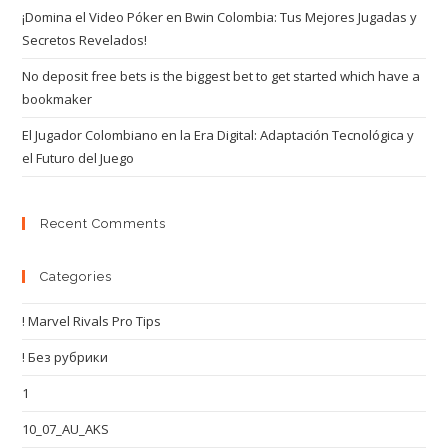
¡Domina el Video Póker en Bwin Colombia: Tus Mejores Jugadas y
Secretos Revelados!
No deposit free bets is the biggest bet to get started which have a
bookmaker
El Jugador Colombiano en la Era Digital: Adaptación Tecnológica y
el Futuro del Juego
Recent Comments
Categories
! Marvel Rivals Pro Tips
! Без рубрики
1
10_07_AU_AKS