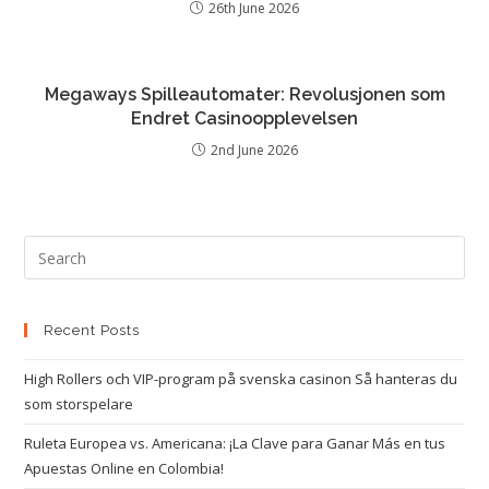
26th June 2026
Megaways Spilleautomater: Revolusjonen som
Endret Casinoopplevelsen
2nd June 2026
Recent Posts
High Rollers och VIP-program på svenska casinon Så hanteras du
som storspelare
Ruleta Europea vs. Americana: ¡La Clave para Ganar Más en tus
Apuestas Online en Colombia!