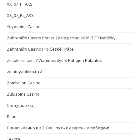
XX_07_IT_AKS
XX_07_PL_AKS
Yoyospins Casino
Zahraniční Casino Bonus Za Registraci 2026: TOP Nabídky
Zahraniční Casino Pro České Hráče
Zimpler ei toimi? Vianmääritys & Rahojen Palautus
zolotoyabloko.ru A
Zombillion Casino
Zuluspins Casino
Στοιχηματικές
Блог
Пинап казино в КЗ: Ваш путь к азартным победам!
Текста