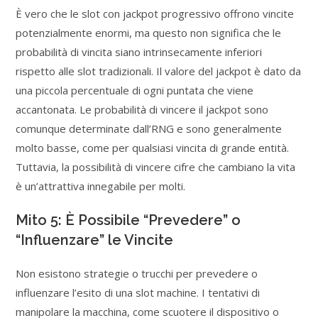
È vero che le slot con jackpot progressivo offrono vincite
potenzialmente enormi, ma questo non significa che le
probabilità di vincita siano intrinsecamente inferiori
rispetto alle slot tradizionali. Il valore del jackpot è dato da
una piccola percentuale di ogni puntata che viene
accantonata. Le probabilità di vincere il jackpot sono
comunque determinate dall’RNG e sono generalmente
molto basse, come per qualsiasi vincita di grande entità.
Tuttavia, la possibilità di vincere cifre che cambiano la vita
è un’attrattiva innegabile per molti.
Mito 5: È Possibile “Prevedere” o
“Influenzare” le Vincite
Non esistono strategie o trucchi per prevedere o
influenzare l’esito di una slot machine. I tentativi di
manipolare la macchina, come scuotere il dispositivo o