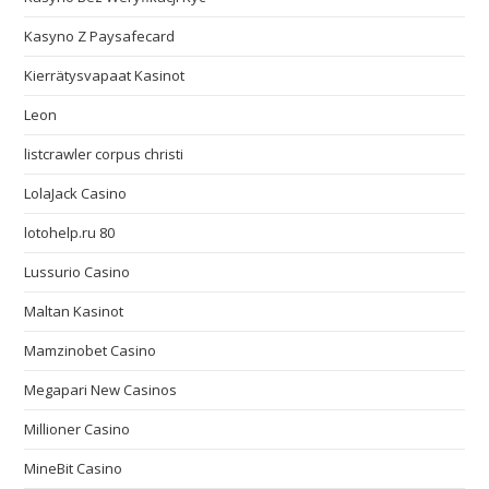
Kasyno Z Paysafecard
Kierrätysvapaat Kasinot
Leon
listcrawler corpus christi
LolaJack Casino
lotohelp.ru 80
Lussurio Casino
Maltan Kasinot
Mamzinobet Casino
Megapari New Casinos
Millioner Casino
MineBit Casino