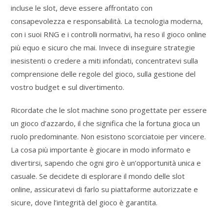
incluse le slot, deve essere affrontato con
consapevolezza e responsabilità. La tecnologia moderna,
con i suoi RNG e i controlli normativi, ha reso il gioco online
più equo e sicuro che mai. Invece di inseguire strategie
inesistenti o credere a miti infondati, concentratevi sulla
comprensione delle regole del gioco, sulla gestione del
vostro budget e sul divertimento.
Ricordate che le slot machine sono progettate per essere
un gioco d’azzardo, il che significa che la fortuna gioca un
ruolo predominante. Non esistono scorciatoie per vincere.
La cosa più importante è giocare in modo informato e
divertirsi, sapendo che ogni giro è un’opportunità unica e
casuale. Se decidete di esplorare il mondo delle slot
online, assicuratevi di farlo su piattaforme autorizzate e
sicure, dove l’integrità del gioco è garantita.