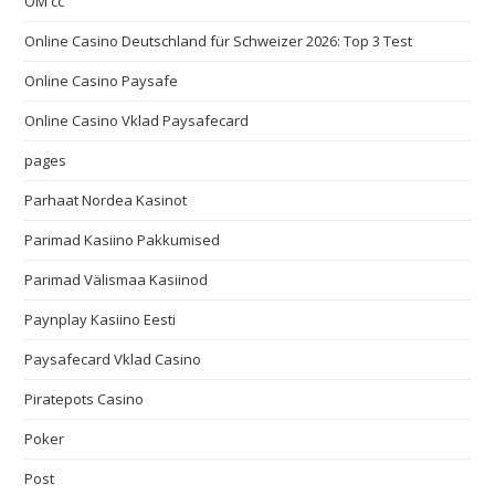
OM cc
Online Casino Deutschland für Schweizer 2026: Top 3 Test
Online Casino Paysafe
Online Casino Vklad Paysafecard
pages
Parhaat Nordea Kasinot
Parimad Kasiino Pakkumised
Parimad Välismaa Kasiinod
Paynplay Kasiino Eesti
Paysafecard Vklad Casino
Piratepots Casino
Poker
Post