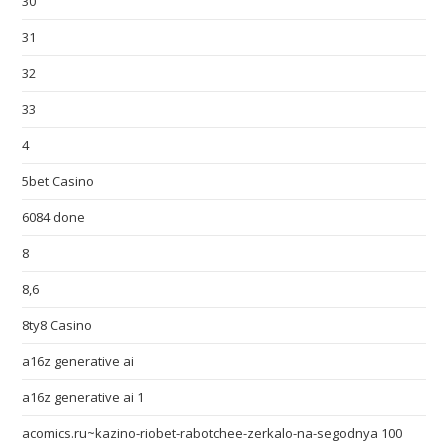
30
31
32
33
4
5bet Casino
6084 done
8
8,6
8ty8 Casino
a16z generative ai
a16z generative ai 1
acomics.ru~kazino-riobet-rabotchee-zerkalo-na-segodnya 100