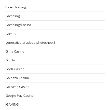
Forex Trading
Gambling
Gambling/Casino
Games
generative ai adobe photoshop 3
Ginja Casino
Giochi
Godz Casino
Golazzo Casino
Golisimo Casino
Google Pay Casino
IGAMING