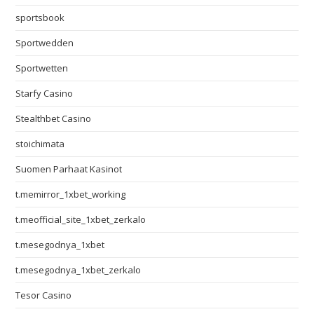
sportsbook
Sportwedden
Sportwetten
Starfy Casino
Stealthbet Casino
stoichimata
Suomen Parhaat Kasinot
t.memirror_1xbet_working
t.meofficial_site_1xbet_zerkalo
t.mesegodnya_1xbet
t.mesegodnya_1xbet_zerkalo
Tesor Casino