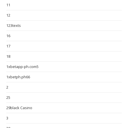
11
12
123texts
16
17
18
1xbetapp-ph.com5
1xbetph.ph66
2
25
29black Casino
3