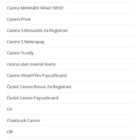
Casino Minimální Vklad 100 Kč
Casino Privé
Casino S Bonusem Za Registraci
Casino S Neterapay
Casino Trustly
casino utan svensk licens
Casino Vklad Přes Paysafecard
České Casino Bonus Za Registraci
České Casino Paysafecard
CH
ChainLuck Casino
CIB