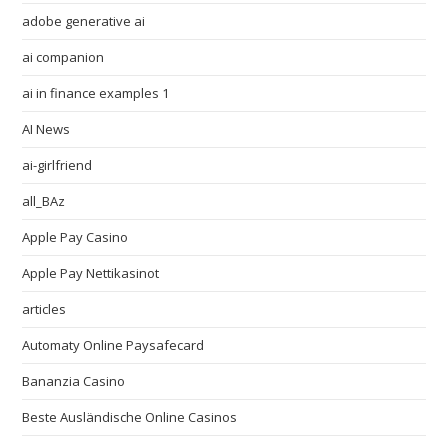
adobe generative ai
ai companion
ai in finance examples 1
AI News
ai-girlfriend
all_BAz
Apple Pay Casino
Apple Pay Nettikasinot
articles
Automaty Online Paysafecard
Bananzia Casino
Beste Ausländische Online Casinos