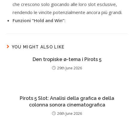
che crescono solo giocando alle loro slot esclusive,
rendendo le vincite potenzialmente ancora più grandi.
Funzioni “Hold and Win”:
YOU MIGHT ALSO LIKE
Den tropiske ø-tema i Pirots 5
29th June 2026
Pirots 5 Slot: Analisi della grafica e della
colonna sonora cinematografica
26th June 2026