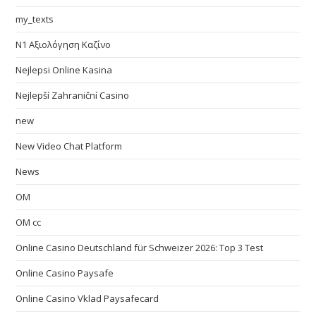
my_texts
N1 Αξιολόγηση Καζίνο
Nejlepsi Online Kasina
Nejlepší Zahraniční Casino
new
New Video Chat Platform
News
OM
OM cc
Online Casino Deutschland für Schweizer 2026: Top 3 Test
Online Casino Paysafe
Online Casino Vklad Paysafecard