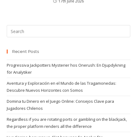
17th June 2026
Recent Posts
Progressiva Jackpotters Mysterier hos Onerush: En Djupdykning
för Analytiker
Aventura y Exploración en el Mundo de las Tragamonedas:
Descubre Nuevos Horizontes con Somos
Domina tu Dinero en el Juego Online: Consejos Clave para
Jugadores Chilenos
Regardless if you are rotating ports or gambling on the blackjack,
the proper platform renders all the difference