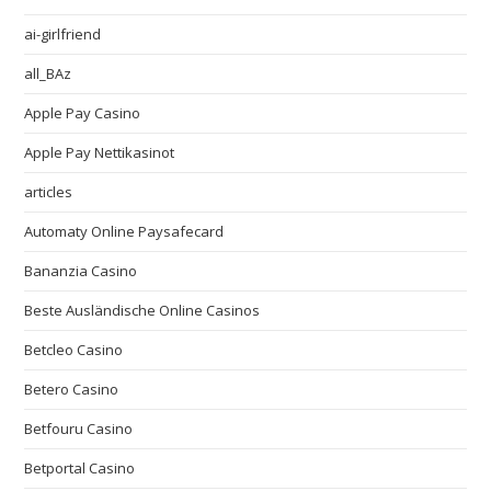
ai-girlfriend
all_BAz
Apple Pay Casino
Apple Pay Nettikasinot
articles
Automaty Online Paysafecard
Bananzia Casino
Beste Ausländische Online Casinos
Betcleo Casino
Betero Casino
Betfouru Casino
Betportal Casino