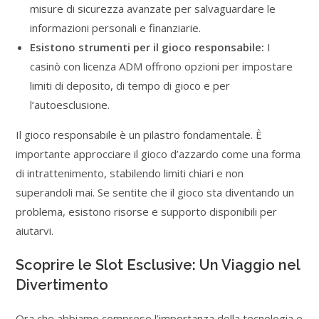
misure di sicurezza avanzate per salvaguardare le
informazioni personali e finanziarie.
Esistono strumenti per il gioco responsabile:
I
casinò con licenza ADM offrono opzioni per impostare
limiti di deposito, di tempo di gioco e per
l’autoesclusione.
Il gioco responsabile è un pilastro fondamentale. È
importante approcciare il gioco d’azzardo come una forma
di intrattenimento, stabilendo limiti chiari e non
superandoli mai. Se sentite che il gioco sta diventando un
problema, esistono risorse e supporto disponibili per
aiutarvi.
Scoprire le Slot Esclusive: Un Viaggio nel
Divertimento
Ora che abbiamo compreso l’importanza della tecnologia e