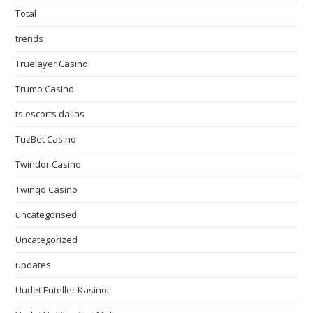
Total
trends
Truelayer Casino
Trumo Casino
ts escorts dallas
TuzBet Casino
Twindor Casino
Twinqo Casino
uncategorised
Uncategorized
updates
Uudet Euteller Kasinot