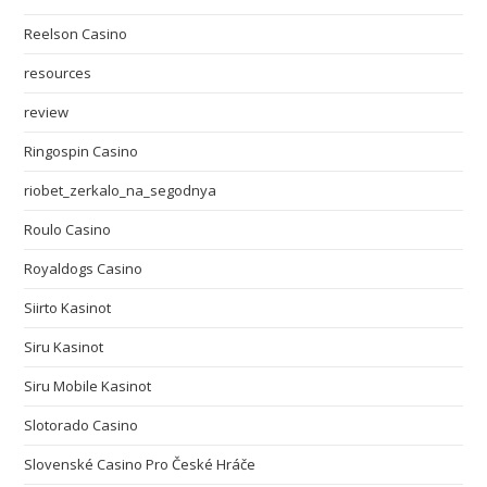
Reelson Casino
resources
review
Ringospin Casino
riobet_zerkalo_na_segodnya
Roulo Casino
Royaldogs Casino
Siirto Kasinot
Siru Kasinot
Siru Mobile Kasinot
Slotorado Casino
Slovenské Casino Pro České Hráče