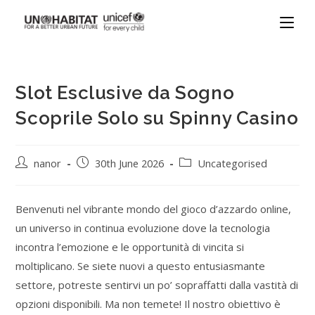
Slot Esclusive da Sogno
Scoprile Solo su Spinny Casino
nanor
30th June 2026
Uncategorised
Benvenuti nel vibrante mondo del gioco d’azzardo online,
un universo in continua evoluzione dove la tecnologia
incontra l’emozione e le opportunità di vincita si
moltiplicano. Se siete nuovi a questo entusiasmante
settore, potreste sentirvi un po’ sopraffatti dalla vastità di
opzioni disponibili. Ma non temete! Il nostro obiettivo è