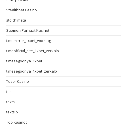
Stealthbet Casino
stoichimata
Suomen Parhaat Kasinot
t.memirror_1xbet_working
t.meofficial_site_1xbet_zerkalo
t.mesegodnya_1xbet
t.mesegodnya_1xbet_zerkalo
Tesor Casino
test
texts
textslp
Top Kasinot