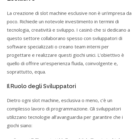
La creazione di slot machine esclusive non è un’impresa da
poco. Richiede un notevole investimento in termini di
tecnologia, creatività e sviluppo. I casinò che si dedicano a
questo settore collaborano spesso con sviluppatori di
software specializzati o creano team interni per
progettare e realizzare questi giochi unici. L’obiettivo è
quello di offrire un’esperienza fluida, coinvolgente e,
soprattutto, equa.
Il Ruolo degli Sviluppatori
Dietro ogni slot machine, esclusiva o meno, c’è un
complesso lavoro di programmazione. Gli sviluppatori
utilizzano tecnologie all’avanguardia per garantire che i
giochi siano: