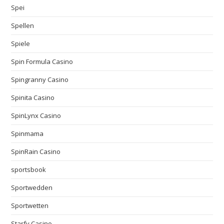
Spei
Spellen
Spiele
Spin Formula Casino
Spingranny Casino
Spinita Casino
SpinLynx Casino
Spinmama
SpinRain Casino
sportsbook
Sportwedden
Sportwetten
Starfy Casino