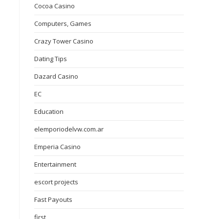
Cocoa Casino
Computers, Games
Crazy Tower Сasino
Dating Tips
Dazard Casino
EC
Education
elemporiodelvw.com.ar
Emperia Casino
Entertainment
escort projects
Fast Payouts
first