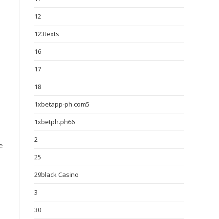
12
123texts
16
17
18
1xbetapp-ph.com5
1xbetph.ph66
2
e
25
29black Casino
3
30