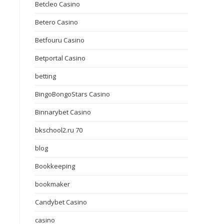
Betcleo Casino
Betero Casino
Betfouru Casino
Betportal Casino
betting
BingoBongoStars Casino
Binnarybet Casino
bkschool2.ru 70
blog
Bookkeeping
bookmaker
Candybet Casino
casino