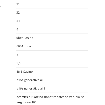
31
o
32
33
4
5bet Casino
6084 done
8
8,6
8ty8 Casino
a16z generative ai
a16z generative ai 1
acomics.ru~kazino-riobet-rabotchee-zerkalo-na-
segodnya 100