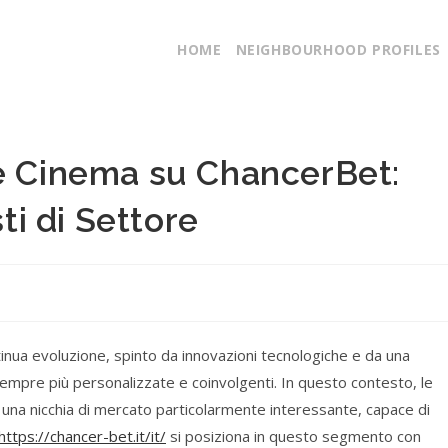
HOME
NEIGHBOURHOOD PROFILES
 e Cinema su ChancerBet:
sti di Settore
ntinua evoluzione, spinto da innovazioni tecnologiche e da una
mpre più personalizzate e coinvolgenti. In questo contesto, le
una nicchia di mercato particolarmente interessante, capace di
https://chancer-bet.it/it/
si posiziona in questo segmento con