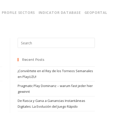
PROFILE SECTORS
INDICATOR DATABASE
GEOPORTAL
Recent Posts
¡Conviértete en el Rey de los Torneos Semanales
en PlayUZU!
Pragmatic Play Dominanz – warum fast jeder hier
gewinnt
De Rasca y Gana a Ganancias Instantáneas
Digitales: La Evolución del Juego Rápido