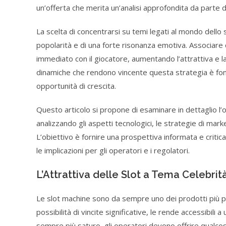
un’offerta che merita un’analisi approfondita da parte d
La scelta di concentrarsi su temi legati al mondo dello
popolarità e di una forte risonanza emotiva. Associare
immediato con il giocatore, aumentando l’attrattiva e la
dinamiche che rendono vincente questa strategia è fon
opportunità di crescita.
Questo articolo si propone di esaminare in dettaglio l’
analizzando gli aspetti tecnologici, le strategie di marke
L’obiettivo è fornire una prospettiva informata e critic
le implicazioni per gli operatori e i regolatori.
L’Attrattiva delle Slot a Tema Celebri
Le slot machine sono da sempre uno dei prodotti più popo
possibilità di vincite significative, le rende accessibili 
sempre più saturo, gli operatori devono offrire qualcosa