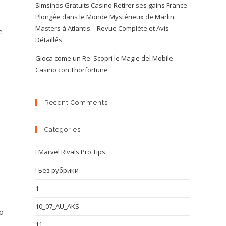
Simsinos Gratuits Casino Retirer ses gains France:
Plongée dans le Monde Mystérieux de Marlin
Masters à Atlantis – Revue Complète et Avis
e
Détaillés
Gioca come un Re: Scopri le Magie del Mobile
Casino con Thorfortune
Recent Comments
Categories
! Marvel Rivals Pro Tips
! Без рубрики
1
10_07_AU_AKS
to
11