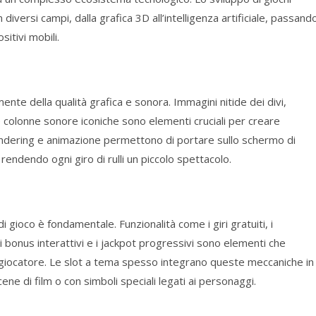
iversi campi, dalla grafica 3D all’intelligenza artificiale, passand
itivi mobili.
te della qualità grafica e sonora. Immagini nitide dei divi,
e colonne sonore iconiche sono elementi cruciali per creare
ndering e animazione permettono di portare sullo schermo di
ndendo ogni giro di rulli un piccolo spettacolo.
i gioco è fondamentale. Funzionalità come i giri gratuiti, i
ochi bonus interattivi e i jackpot progressivi sono elementi che
il giocatore. Le slot a tema spesso integrano queste meccaniche in
ne di film o con simboli speciali legati ai personaggi.