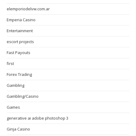
elemporiodelvw.com.ar
Emperia Casino
Entertainment
escort projects
Fast Payouts
first
Forex Trading
Gambling
Gambling/Casino
Games
generative ai adobe photoshop 3
Ginja Casino