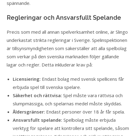
spännande.
Regleringar och Ansvarsfullt Spelande
Precis som med all annan spelverksamhet online, är Slingo
underkastat strikta regleringar i Sverige. Spelinspektionen
är tillsynsmyndigheten som säkerställer att alla spelbolag
som verkar på den svenska marknaden följer gällande
lagar och regler. Detta inkluderar krav på:
Licensiering:
Endast bolag med svensk spellicens får
erbjuda spel till svenska spelare.
Säkerhet och rättvisa:
Spel måste vara rättvisa och
slumpmässiga, och spelarnas medel måste skyddas.
Åldersgränser:
Endast personer över 18 år får spela.
Ansvarsfullt spelande:
Spelbolag måste erbjuda
verktyg för spelare att kontrollera sitt spelande, såsom