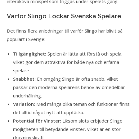
interaktiva minispel som triggas under spelets gång.
Varför Slingo Lockar Svenska Spelare
Det finns flera anledningar till varför Slingo har blivit så
populärt i Sverige:
Tillgänglighet:
Spelen är lätta att förstå och spela,
vilket gör dem attraktiva för både nya och erfarna
spelare.
Snabbhet:
En omgång Slingo är ofta snabb, vilket
passar den moderna spelarens behov av omedelbar
underhållning.
Variation:
Med många olika teman och funktioner finns
det alltid något nytt att upptäcka.
Potential för Vinster:
Liksom slots erbjuder Slingo
möjligheten till betydande vinster, vilket är en stor
dragningskraft.