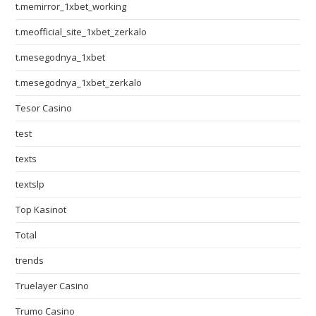
t.memirror_1xbet_working
t.meofficial_site_1xbet_zerkalo
t.mesegodnya_1xbet
t.mesegodnya_1xbet_zerkalo
Tesor Casino
test
texts
textslp
Top Kasinot
Total
trends
Truelayer Casino
Trumo Casino