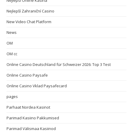
Nejlepsi Online Kasina
Nejlepší Zahraniční Casino
New Video Chat Platform
News
OM
OM cc
Online Casino Deutschland für Schweizer 2026: Top 3 Test
Online Casino Paysafe
Online Casino Vklad Paysafecard
pages
Parhaat Nordea Kasinot
Parimad Kasiino Pakkumised
Parimad Välismaa Kasiinod