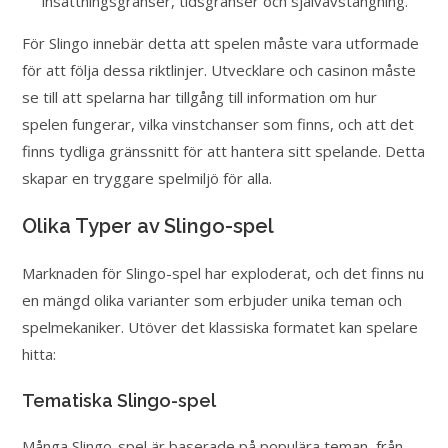
insättningsgränser, tidsgränser och självavstängning.
För Slingo innebär detta att spelen måste vara utformade
för att följa dessa riktlinjer. Utvecklare och casinon måste
se till att spelarna har tillgång till information om hur
spelen fungerar, vilka vinstchanser som finns, och att det
finns tydliga gränssnitt för att hantera sitt spelande. Detta
skapar en tryggare spelmiljö för alla.
Olika Typer av Slingo-spel
Marknaden för Slingo-spel har exploderat, och det finns nu
en mängd olika varianter som erbjuder unika teman och
spelmekaniker. Utöver det klassiska formatet kan spelare
hitta:
Tematiska Slingo-spel
Många Slingo-spel är baserade på populära teman, från