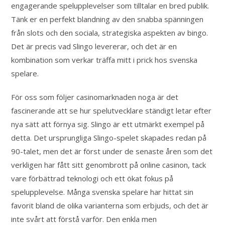
engagerande spelupplevelser som tilltalar en bred publik.
Tänk er en perfekt blandning av den snabba spänningen
från slots och den sociala, strategiska aspekten av bingo.
Det är precis vad Slingo levererar, och det är en
kombination som verkar träffa mitt i prick hos svenska
spelare.
För oss som följer casinomarknaden noga är det
fascinerande att se hur spelutvecklare ständigt letar efter
nya sätt att förnya sig. Slingo är ett utmärkt exempel på
detta. Det ursprungliga Slingo-spelet skapades redan på
90-talet, men det är först under de senaste åren som det
verkligen har fått sitt genombrott på online casinon, tack
vare förbättrad teknologi och ett ökat fokus på
spelupplevelse. Många svenska spelare har hittat sin
favorit bland de olika varianterna som erbjuds, och det är
inte svårt att förstå varför. Den enkla men