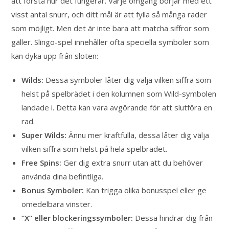
att förstå hur det fungerar. Varje omgång börjar med ett
visst antal snurr, och ditt mål är att fylla så många rader
som möjligt. Men det är inte bara att matcha siffror som
gäller. Slingo-spel innehåller ofta speciella symboler som
kan dyka upp från sloten:
Wilds:
Dessa symboler låter dig välja vilken siffra som
helst på spelbrädet i den kolumnen som Wild-symbolen
landade i. Detta kan vara avgörande för att slutföra en
rad.
Super Wilds:
Ännu mer kraftfulla, dessa låter dig välja
vilken siffra som helst på hela spelbrädet.
Free Spins:
Ger dig extra snurr utan att du behöver
använda dina befintliga.
Bonus Symboler:
Kan trigga olika bonusspel eller ge
omedelbara vinster.
“X” eller blockeringssymboler:
Dessa hindrar dig från