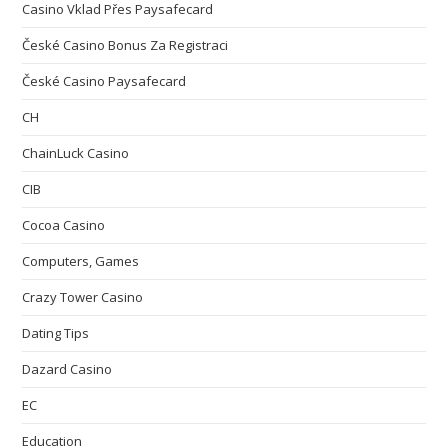
Casino Vklad Přes Paysafecard
České Casino Bonus Za Registraci
České Casino Paysafecard
CH
ChainLuck Casino
CIB
Cocoa Casino
Computers, Games
Crazy Tower Сasino
Dating Tips
Dazard Casino
EC
Education