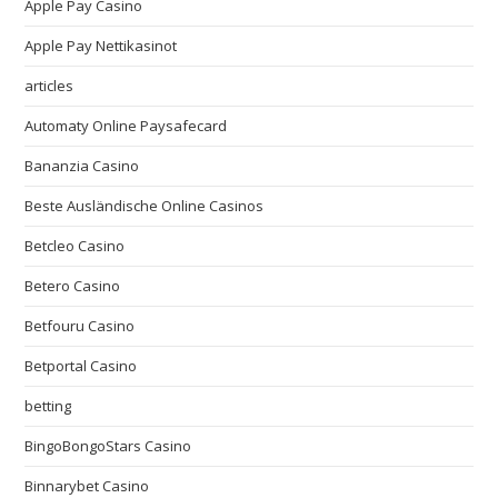
Apple Pay Casino
Apple Pay Nettikasinot
articles
Automaty Online Paysafecard
Bananzia Casino
Beste Ausländische Online Casinos
Betcleo Casino
Betero Casino
Betfouru Casino
Betportal Casino
betting
BingoBongoStars Casino
Binnarybet Casino