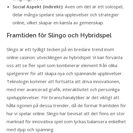
Social Aspekt (indirekt):
Även om det är ett solospel,
delar många spelare sina upplevelser och strategier
online, vilket skapar en känsla av gemenskap.
Framtiden för Slingo och Hybridspel
Slingo är ett tydligt tecken på en bredare trend inom
online casinon: utvecklingen av hybridspel. Vi kan förvänta
oss att se fler spel som kombinerar element från olika
spelgenrer för att skapa nya och spännande upplevelser.
Teknologin kommer att fortsätta att driva innovationen,
med mer avancerad grafik, interaktivitet och personliga
spelupplevelser. För branschanalytiker är det viktigt att
hålla ögonen på dessa trender, då de formar framtiden för
hur vi spelar online. Slingo har bevisat att det finns en stor
marknad för innovativa spel som lyckas balansera enkelhet
med djup och spänning.