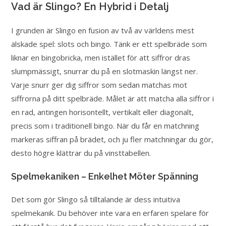
Vad är Slingo? En Hybrid i Detalj
I grunden är Slingo en fusion av två av världens mest
älskade spel: slots och bingo. Tänk er ett spelbräde som
liknar en bingobricka, men istället för att siffror dras
slumpmässigt, snurrar du på en slotmaskin längst ner.
Varje snurr ger dig siffror som sedan matchas mot
siffrorna på ditt spelbräde. Målet är att matcha alla siffror i
en rad, antingen horisontellt, vertikalt eller diagonalt,
precis som i traditionell bingo. När du får en matchning
markeras siffran på brädet, och ju fler matchningar du gör,
desto högre klättrar du på vinsttabellen.
Spelmekaniken – Enkelhet Möter Spänning
Det som gör Slingo så tilltalande är dess intuitiva
spelmekanik. Du behöver inte vara en erfaren spelare för