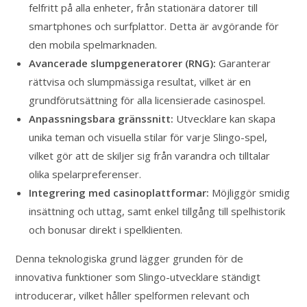
felfritt på alla enheter, från stationära datorer till
smartphones och surfplattor. Detta är avgörande för
den mobila spelmarknaden.
Avancerade slumpgeneratorer (RNG):
Garanterar
rättvisa och slumpmässiga resultat, vilket är en
grundförutsättning för alla licensierade casinospel.
Anpassningsbara gränssnitt:
Utvecklare kan skapa
unika teman och visuella stilar för varje Slingo-spel,
vilket gör att de skiljer sig från varandra och tilltalar
olika spelarpreferenser.
Integrering med casinoplattformar:
Möjliggör smidig
insättning och uttag, samt enkel tillgång till spelhistorik
och bonusar direkt i spelklienten.
Denna teknologiska grund lägger grunden för de
innovativa funktioner som Slingo-utvecklare ständigt
introducerar, vilket håller spelformen relevant och