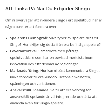
Att Tänka På När Du Erbjuder Slingo
Om ni överväger att inkludera Slingo i ert spelutbud, här är
några punkter att fundera över:
Spelarens Demografi:
Vilka typer av spelare dras till
Slingo? Hur skiljer sig detta från era befintliga spelare?
Leverantörsval:
Samarbeta med pålitliga
spelutvecklare som har en bevisad meritlista inom
innovation och efterlevnad av regleringar.
Marknadsföring:
Hur kan ni bäst kommunicera Slingos
unika fördelar till era kunder? Betona enkelheten,
spänningen och variationen.
Ansvarsfullt Spelande:
Se till att era verktyg för
ansvarsfullt spelande är väl integrerade och lätta att
använda även för Slingo-spelare.