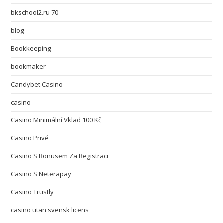
bkschool2.ru 70
blog
Bookkeeping
bookmaker
Candybet Casino
casino
Casino Minimální Vklad 100 Kč
Casino Privé
Casino S Bonusem Za Registraci
Casino S Neterapay
Casino Trustly
casino utan svensk licens