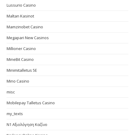
Lussurio Casino
Maltan Kasinot
Mamzinobet Casino
Megapari New Casinos
Millioner Casino
MineBit Casino
Minimitalletus 5E
Mino Casino
misc
Mobilepay Talletus Casino
my_texts
N1 Αξιολόγηση Καζίνο