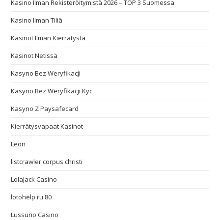
Kasino Ilman Rekisteröitymistä 2026 – TOP 3 Suomessa
Kasino Ilman Tiliä
Kasinot Ilman Kierrätystä
Kasinot Netissä
Kasyno Bez Weryfikacji
Kasyno Bez Weryfikacji Kyc
Kasyno Z Paysafecard
Kierrätysvapaat Kasinot
Leon
listcrawler corpus christi
LolaJack Casino
lotohelp.ru 80
Lussurio Casino