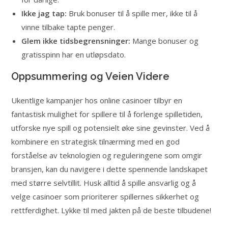
Ikke jag tap:
Bruk bonuser til å spille mer, ikke til å
vinne tilbake tapte penger.
Glem ikke tidsbegrensninger:
Mange bonuser og
gratisspinn har en utløpsdato.
Oppsummering og Veien Videre
Ukentlige kampanjer hos online casinoer tilbyr en
fantastisk mulighet for spillere til å forlenge spilletiden,
utforske nye spill og potensielt øke sine gevinster. Ved å
kombinere en strategisk tilnærming med en god
forståelse av teknologien og reguleringene som omgir
bransjen, kan du navigere i dette spennende landskapet
med større selvtillit. Husk alltid å spille ansvarlig og å
velge casinoer som prioriterer spillernes sikkerhet og
rettferdighet. Lykke til med jakten på de beste tilbudene!