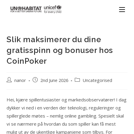
Slik maksimerer du dine
gratisspinn og bonuser hos
CoinPoker
nanor
2nd June 2026
Uncategorised
Hei, kjære spillentusiaster og markedsobservatører! I dag
dykker vi ned i en verden der teknologi, reguleringer og
spillerglede møtes – nemlig online gambling. Spesielt skal
vi se nærmere på hvordan du som spiller kan få mest
mulig ut av de ukentlige kampanjene som tilbys. For