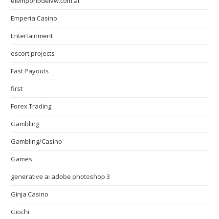
elemporiodelvw.com.ar
Emperia Casino
Entertainment
escort projects
Fast Payouts
first
Forex Trading
Gambling
Gambling/Casino
Games
generative ai adobe photoshop 3
Ginja Casino
Giochi