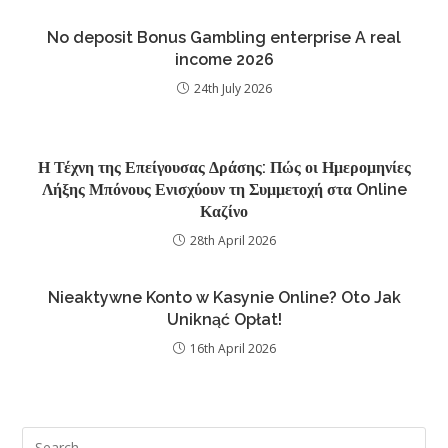
No deposit Bonus Gambling enterprise A real
income 2026
24th July 2026
Η Τέχνη της Επείγουσας Δράσης: Πώς οι Ημερομηνίες
Λήξης Μπόνους Ενισχύουν τη Συμμετοχή στα Online
Καζίνο
28th April 2026
Nieaktywne Konto w Kasynie Online? Oto Jak
Uniknąć Opłat!
16th April 2026