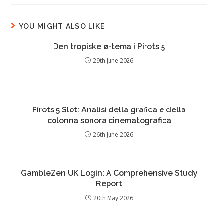
YOU MIGHT ALSO LIKE
Den tropiske ø-tema i Pirots 5
29th June 2026
Pirots 5 Slot: Analisi della grafica e della
colonna sonora cinematografica
26th June 2026
GambleZen UK Login: A Comprehensive Study
Report
20th May 2026