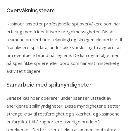
Overvåkningsteam
Kasinoer ansetter profesjonelle spillovervåkere som har
erfaring med å identifisere uregelmessigheter. Disse
teamene bruker både teknologi og sin egen ekspertise til
å analysere spilldata, undersøke varsler og ta avgjørelser
om eventuelle brudd på reglene. De kan også følge med
på spesifikke spillere eller bord som har vist mistenkelig
aktivitet tidligere.
Samarbeid med spillmyndigheter
Seriøse kasinoer opererer under lisenser utstedt av
anerkjente spillmyndigheter. Disse myndighetene setter
strenge krav til rettferdighet og sikkerhet, og kasinoene
er forpliktet til å rapportere alvorlige brudd på
regelverket. Dette sikrer et ekstra lag med kontroll og