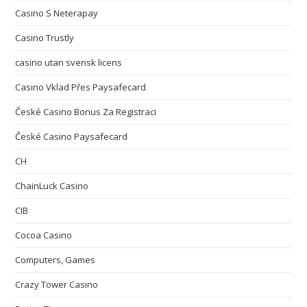
Casino S Neterapay
Casino Trustly
casino utan svensk licens
Casino Vklad Přes Paysafecard
České Casino Bonus Za Registraci
České Casino Paysafecard
CH
ChainLuck Casino
CIB
Cocoa Casino
Computers, Games
Crazy Tower Сasino