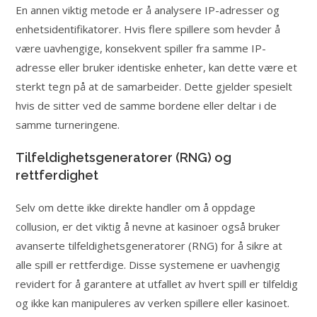
En annen viktig metode er å analysere IP-adresser og
enhetsidentifikatorer. Hvis flere spillere som hevder å
være uavhengige, konsekvent spiller fra samme IP-
adresse eller bruker identiske enheter, kan dette være et
sterkt tegn på at de samarbeider. Dette gjelder spesielt
hvis de sitter ved de samme bordene eller deltar i de
samme turneringene.
Tilfeldighetsgeneratorer (RNG) og
rettferdighet
Selv om dette ikke direkte handler om å oppdage
collusion, er det viktig å nevne at kasinoer også bruker
avanserte tilfeldighetsgeneratorer (RNG) for å sikre at
alle spill er rettferdige. Disse systemene er uavhengig
revidert for å garantere at utfallet av hvert spill er tilfeldig
og ikke kan manipuleres av verken spillere eller kasinoet.