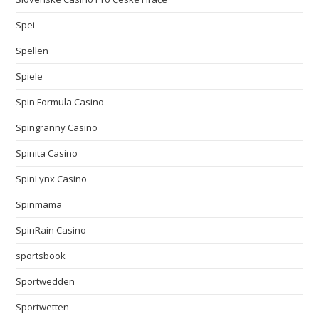
Spei
Spellen
Spiele
Spin Formula Casino
Spingranny Casino
Spinita Casino
SpinLynx Casino
Spinmama
SpinRain Casino
sportsbook
Sportwedden
Sportwetten