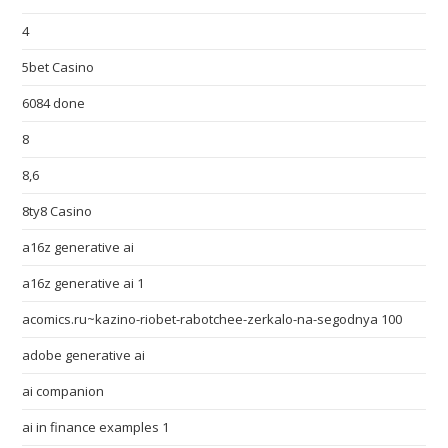
4
5bet Casino
6084 done
8
8,6
8ty8 Casino
a16z generative ai
a16z generative ai 1
acomics.ru~kazino-riobet-rabotchee-zerkalo-na-segodnya 100
adobe generative ai
ai companion
ai in finance examples 1