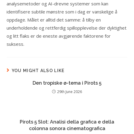
analysemetoder og AI-drevne systemer som kan
identifisere subtile mønstre som i dag er vanskelige å
oppdage. Målet er alltid det samme: å tilby en
underholdende og rettferdig spillopplevelse der dyktighet
og litt flaks er de eneste avgjørende faktorene for
suksess.
YOU MIGHT ALSO LIKE
Den tropiske ø-tema i Pirots 5
29th June 2026
Pirots 5 Slot: Analisi della grafica e della
colonna sonora cinematografica