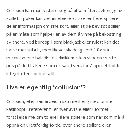
Collusion kan manifestere seg på ulike måter, avhengig av
spillet. I poker kan det innebære at to eller flere spillere
deler informasjon om sine kort, eller at de bevisst spiller
på en måte som hjelper en av dem å vinne på bekostning
av andre. Ved bordspill som blackjack eller rulett kan det
være mer subtilt, men likevel skadelig. Ved å forstå
mekanismene bak disse teknikkene, kan vi bedre sette
pris på de tiltakene som er satt i verk for å opprettholde
integriteten i online spill.
Hva er egentlig “collusion”?
Collusion, eller samarbeid, i sammenheng med online
kasinospill, refererer til enhver avtale eller uformell
forståelse mellom to eller flere spillere som har som mål å
oppnå en urettferdig fordel over andre spillere eller