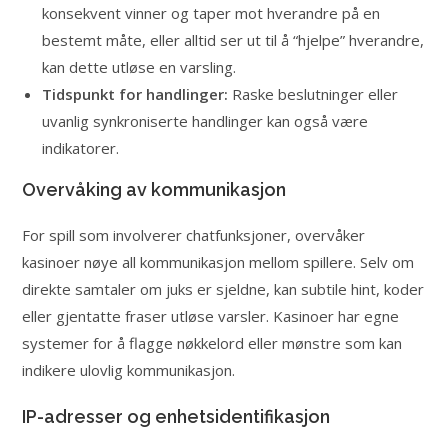
konsekvent vinner og taper mot hverandre på en
bestemt måte, eller alltid ser ut til å “hjelpe” hverandre,
kan dette utløse en varsling.
Tidspunkt for handlinger:
Raske beslutninger eller
uvanlig synkroniserte handlinger kan også være
indikatorer.
Overvåking av kommunikasjon
For spill som involverer chatfunksjoner, overvåker
kasinoer nøye all kommunikasjon mellom spillere. Selv om
direkte samtaler om juks er sjeldne, kan subtile hint, koder
eller gjentatte fraser utløse varsler. Kasinoer har egne
systemer for å flagge nøkkelord eller mønstre som kan
indikere ulovlig kommunikasjon.
IP-adresser og enhetsidentifikasjon