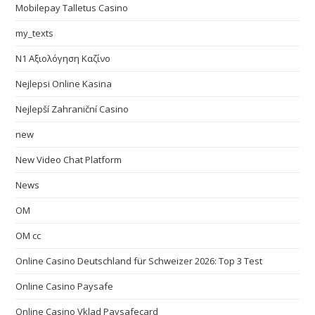
Mobilepay Talletus Casino
my_texts
N1 Αξιολόγηση Καζίνο
Nejlepsi Online Kasina
Nejlepší Zahraniční Casino
new
New Video Chat Platform
News
OM
OM cc
Online Casino Deutschland für Schweizer 2026: Top 3 Test
Online Casino Paysafe
Online Casino Vklad Paysafecard