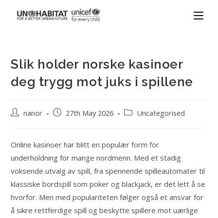
Slik holder norske kasinoer
deg trygg mot juks i spillene
nanor
27th May 2026
Uncategorised
Online kasinoer har blitt en populær form for
underholdning for mange nordmenn. Med et stadig
voksende utvalg av spill, fra spennende spilleautomater til
klassiske bordspill som poker og blackjack, er det lett å se
hvorfor. Men med populariteten følger også et ansvar for
å sikre rettferdige spill og beskytte spillere mot uærlige