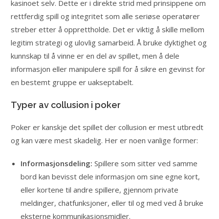
kasinoet selv. Dette er i direkte strid med prinsippene om
rettferdig spill og integritet som alle seriøse operatører
streber etter å opprettholde. Det er viktig å skille mellom
legitim strategi og ulovlig samarbeid. Å bruke dyktighet og
kunnskap til å vinne er en del av spillet, men å dele
informasjon eller manipulere spill for å sikre en gevinst for
en bestemt gruppe er uakseptabelt.
Typer av collusion i poker
Poker er kanskje det spillet der collusion er mest utbredt
og kan være mest skadelig. Her er noen vanlige former:
Informasjonsdeling:
Spillere som sitter ved samme
bord kan bevisst dele informasjon om sine egne kort,
eller kortene til andre spillere, gjennom private
meldinger, chatfunksjoner, eller til og med ved å bruke
eksterne kommunikasjonsmidler.