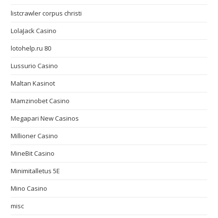
listcrawler corpus christi
LolaJack Casino
lotohelp.ru 80
Lussurio Casino
Maltan Kasinot
Mamzinobet Casino
Megapari New Casinos
Millioner Casino
MineBit Casino
Minimitalletus 5E
Mino Casino
misc