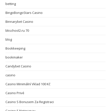
betting
BingoBongoStars Casino
Binnarybet Casino
bkschool2.ru 70
blog
Bookkeeping
bookmaker
Candybet Casino
casino
Casino Minimální Vklad 100 Kč
Casino Privé
Casino S Bonusem Za Registraci
Casino S Neterapay