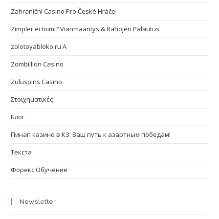
Zahraniční Casino Pro České Hráče
Zimpler ei toimi? Vianmääritys & Rahojen Palautus
zolotoyabloko.ru A
Zombillion Casino
Zuluspins Casino
Στοιχηματικές
Блог
Пинап казино в КЗ: Ваш путь к азартным победам!
Текста
Форекс Обучение
Newsletter