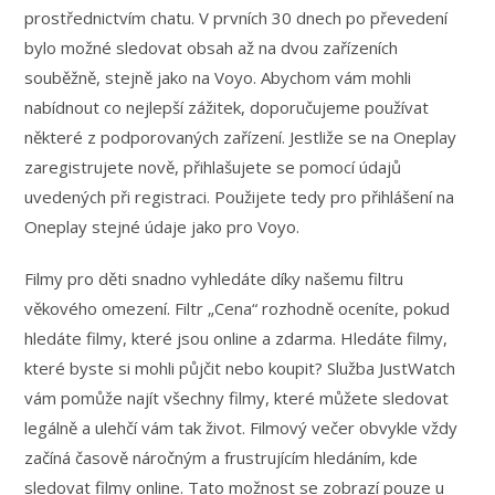
prostřednictvím chatu. V prvních 30 dnech po převedení
bylo možné sledovat obsah až na dvou zařízeních
souběžně, stejně jako na Voyo. Abychom vám mohli
nabídnout co nejlepší zážitek, doporučujeme používat
některé z podporovaných zařízení. Jestliže se na Oneplay
zaregistrujete nově, přihlašujete se pomocí údajů
uvedených při registraci. Použijete tedy pro přihlášení na
Oneplay stejné údaje jako pro Voyo.
Filmy pro děti snadno vyhledáte díky našemu filtru
věkového omezení. Filtr „Cena“ rozhodně oceníte, pokud
hledáte filmy, které jsou online a zdarma. Hledáte filmy,
které byste si mohli půjčit nebo koupit? Služba JustWatch
vám pomůže najít všechny filmy, které můžete sledovat
legálně a ulehčí vám tak život. Filmový večer obvykle vždy
začíná časově náročným a frustrujícím hledáním, kde
sledovat filmy online. Tato možnost se zobrazí pouze u