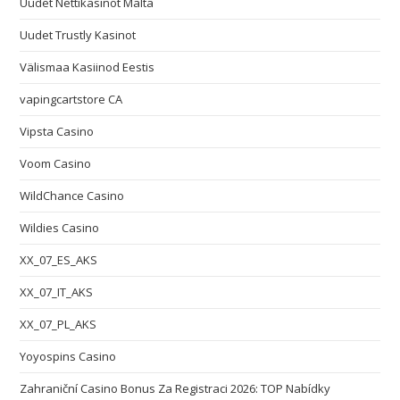
Uudet Nettikasinot Malta
Uudet Trustly Kasinot
Välismaa Kasiinod Eestis
vapingcartstore CA
Vipsta Casino
Voom Casino
WildChance Casino
Wildies Casino
XX_07_ES_AKS
XX_07_IT_AKS
XX_07_PL_AKS
Yoyospins Casino
Zahraniční Casino Bonus Za Registraci 2026: TOP Nabídky