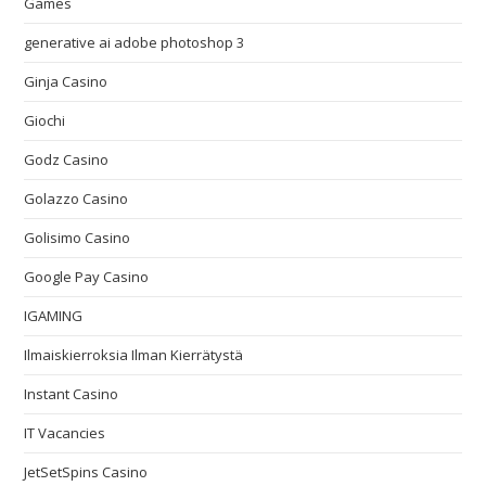
Games
generative ai adobe photoshop 3
Ginja Casino
Giochi
Godz Casino
Golazzo Casino
Golisimo Casino
Google Pay Casino
IGAMING
Ilmaiskierroksia Ilman Kierrätystä
Instant Casino
IT Vacancies
JetSetSpins Casino