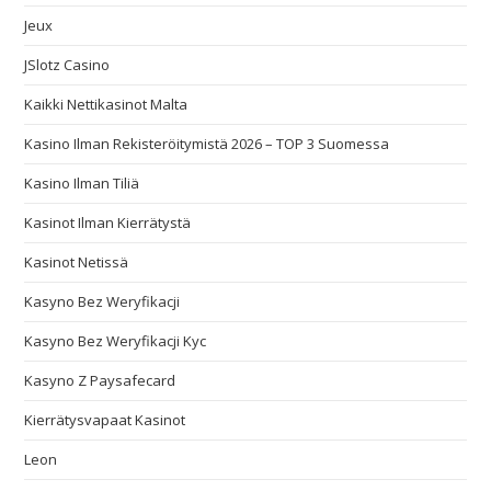
Jeux
JSlotz Casino
Kaikki Nettikasinot Malta
Kasino Ilman Rekisteröitymistä 2026 – TOP 3 Suomessa
Kasino Ilman Tiliä
Kasinot Ilman Kierrätystä
Kasinot Netissä
Kasyno Bez Weryfikacji
Kasyno Bez Weryfikacji Kyc
Kasyno Z Paysafecard
Kierrätysvapaat Kasinot
Leon