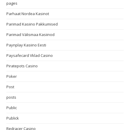
pages
Parhaat Nordea Kasinot
Parimad Kasiino Pakkumised
Parimad Välismaa Kasiinod
Paynplay Kasiino Eesti
Paysafecard Vklad Casino
Piratepots Casino
Poker
Post
posts
Public
Publick
Redracer Casino