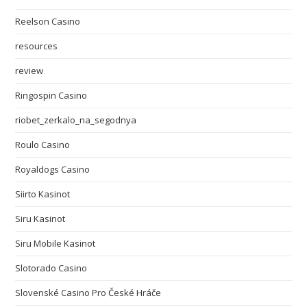
Reelson Casino
resources
review
Ringospin Casino
riobet_zerkalo_na_segodnya
Roulo Casino
Royaldogs Casino
Siirto Kasinot
Siru Kasinot
Siru Mobile Kasinot
Slotorado Casino
Slovenské Casino Pro České Hráče