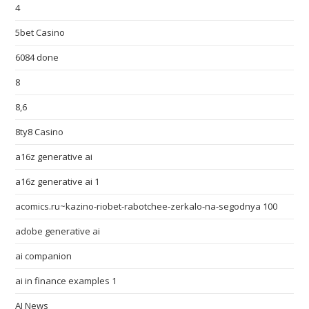
4
5bet Casino
6084 done
8
8,6
8ty8 Casino
a16z generative ai
a16z generative ai 1
acomics.ru~kazino-riobet-rabotchee-zerkalo-na-segodnya 100
adobe generative ai
ai companion
ai in finance examples 1
AI News