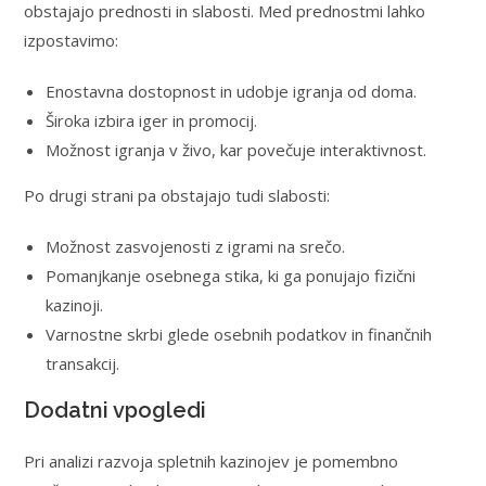
obstajajo prednosti in slabosti. Med prednostmi lahko
izpostavimo:
Enostavna dostopnost in udobje igranja od doma.
Široka izbira iger in promocij.
Možnost igranja v živo, kar povečuje interaktivnost.
Po drugi strani pa obstajajo tudi slabosti:
Možnost zasvojenosti z igrami na srečo.
Pomanjkanje osebnega stika, ki ga ponujajo fizični
kazinoji.
Varnostne skrbi glede osebnih podatkov in finančnih
transakcij.
Dodatni vpogledi
Pri analizi razvoja spletnih kazinojev je pomembno