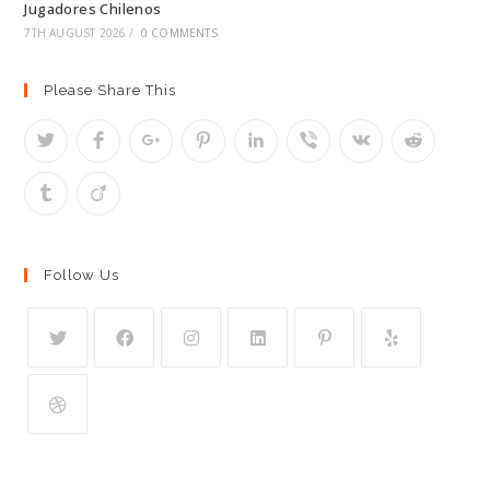
Jugadores Chilenos
7TH AUGUST 2026
/
0 COMMENTS
Please Share This
Follow Us