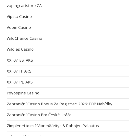
vapingcartstore CA
Vipsta Casino
Voom Casino
WildChance Casino
Wildies Casino
XX_07_ES_AKS
XX_07_IT_AKS
XX_07_PL_AKS
Yoyospins Casino
Zahraniční Casino Bonus Za Registraci 2026: TOP Nabídky
Zahraniční Casino Pro České Hráče
Zimpler ei toimi? Vianmääritys & Rahojen Palautus