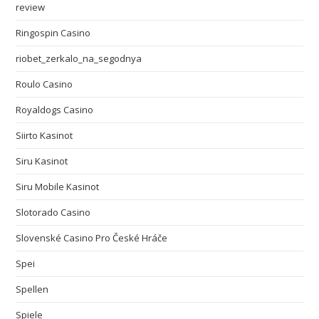
review
Ringospin Casino
riobet_zerkalo_na_segodnya
Roulo Casino
Royaldogs Casino
Siirto Kasinot
Siru Kasinot
Siru Mobile Kasinot
Slotorado Casino
Slovenské Casino Pro České Hráče
Spei
Spellen
Spiele