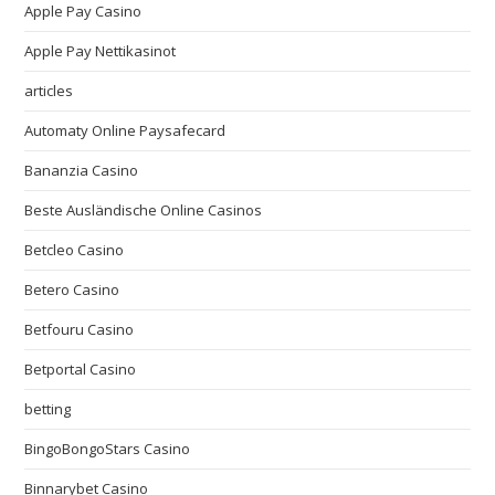
Apple Pay Casino
Apple Pay Nettikasinot
articles
Automaty Online Paysafecard
Bananzia Casino
Beste Ausländische Online Casinos
Betcleo Casino
Betero Casino
Betfouru Casino
Betportal Casino
betting
BingoBongoStars Casino
Binnarybet Casino