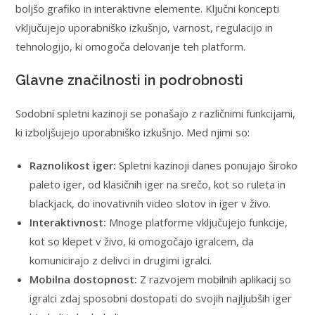
boljšo grafiko in interaktivne elemente. Ključni koncepti
vključujejo uporabniško izkušnjo, varnost, regulacijo in
tehnologijo, ki omogoča delovanje teh platform.
Glavne značilnosti in podrobnosti
Sodobni spletni kazinoji se ponašajo z različnimi funkcijami,
ki izboljšujejo uporabniško izkušnjo. Med njimi so:
Raznolikost iger:
Spletni kazinoji danes ponujajo široko
paleto iger, od klasičnih iger na srečo, kot so ruleta in
blackjack, do inovativnih video slotov in iger v živo.
Interaktivnost:
Mnoge platforme vključujejo funkcije,
kot so klepet v živo, ki omogočajo igralcem, da
komunicirajo z delivci in drugimi igralci.
Mobilna dostopnost:
Z razvojem mobilnih aplikacij so
igralci zdaj sposobni dostopati do svojih najljubših iger