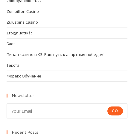
zolotoyabloko.ru A
Zombillion Casino
Zuluspins Casino
Στοιχηματικές
Блог
Пинап казино в КЗ: Ваш путь к азартным победам!
Текста
Форекс Обучение
Newsletter
GO
Recent Posts