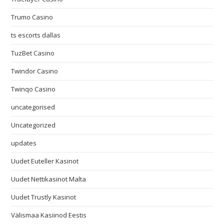
Trumo Casino
ts escorts dallas
TuzBet Casino
Twindor Casino
Twinqo Casino
uncategorised
Uncategorized
updates
Uudet Euteller Kasinot
Uudet Nettikasinot Malta
Uudet Trustly Kasinot
Välismaa Kasiinod Eestis