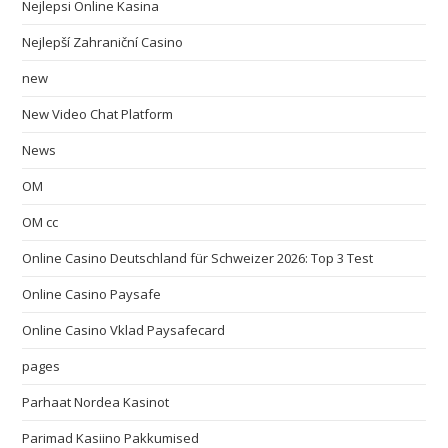
Nejlepsi Online Kasina
Nejlepší Zahraniční Casino
new
New Video Chat Platform
News
OM
OM cc
Online Casino Deutschland für Schweizer 2026: Top 3 Test
Online Casino Paysafe
Online Casino Vklad Paysafecard
pages
Parhaat Nordea Kasinot
Parimad Kasiino Pakkumised