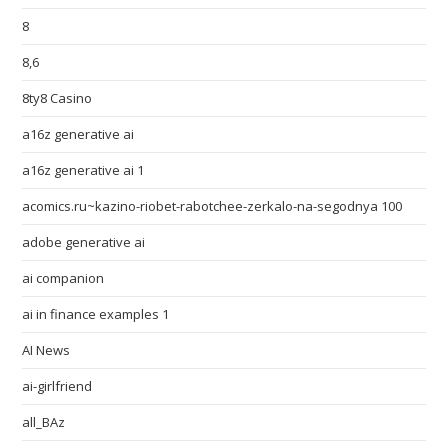
8
8,6
8ty8 Casino
a16z generative ai
a16z generative ai 1
acomics.ru~kazino-riobet-rabotchee-zerkalo-na-segodnya 100
adobe generative ai
ai companion
ai in finance examples 1
AI News
ai-girlfriend
all_BAz