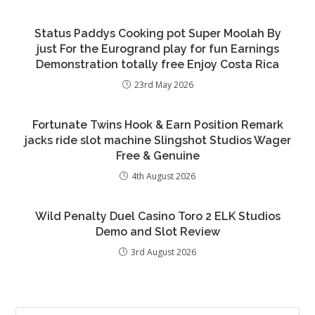
Status Paddys Cooking pot Super Moolah By
just For the Eurogrand play for fun Earnings
Demonstration totally free Enjoy Costa Rica
23rd May 2026
Fortunate Twins Hook & Earn Position Remark
jacks ride slot machine Slingshot Studios Wager
Free & Genuine
4th August 2026
Wild Penalty Duel Casino Toro 2 ELK Studios
Demo and Slot Review
3rd August 2026