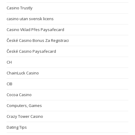
Casino Trustly
casino utan svensk licens
Casino Vklad Přes Paysafecard
České Casino Bonus Za Registraci
České Casino Paysafecard
CH
ChainLuck Casino
CIB
Cocoa Casino
Computers, Games
Crazy Tower Сasino
Dating Tips