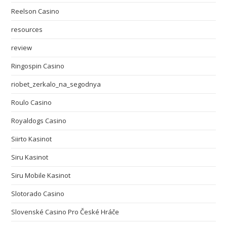
Reelson Casino
resources
review
Ringospin Casino
riobet_zerkalo_na_segodnya
Roulo Casino
Royaldogs Casino
Siirto Kasinot
Siru Kasinot
Siru Mobile Kasinot
Slotorado Casino
Slovenské Casino Pro České Hráče