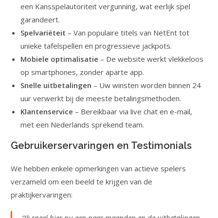
een Kansspelautoriteit vergunning, wat eerlijk spel
garandeert.
Spelvariëteit
– Van populaire titels van NetEnt tot
unieke tafelspellen en progressieve jackpots.
Mobiele optimalisatie
– De website werkt vlekkeloos
op smartphones, zonder aparte app.
Snelle uitbetalingen
– Uw winsten worden binnen 24
uur verwerkt bij de meeste betalingsmethoden.
Klantenservice
– Bereikbaar via live chat en e-mail,
met een Nederlands sprekend team.
Gebruikerservaringen en Testimonials
We hebben enkele opmerkingen van actieve spelers
verzameld om een beeld te krijgen van de
praktijkervaringen:
“Ik speel hier nu een paar maanden en de uitbetalingen