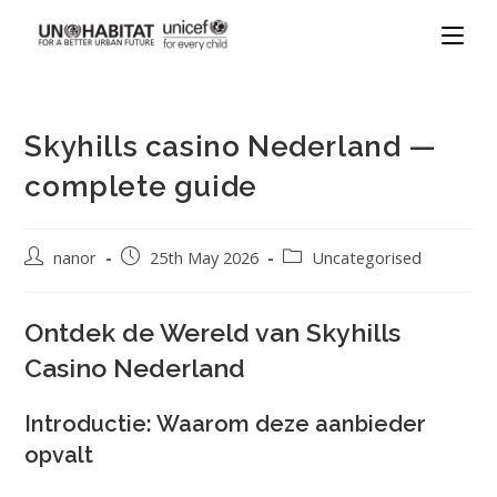
Skyhills casino Nederland —
complete guide
nanor
25th May 2026
Uncategorised
Ontdek de Wereld van Skyhills
Casino Nederland
Introductie: Waarom deze aanbieder
opvalt