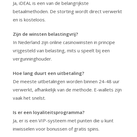
Ja, iDEAL is een van de belangrijkste
betaalmethoden. De storting wordt direct verwerkt
en is kosteloos.
Zijn de winsten belastingvrij?
In Nederland zijn online casinowinsten in principe
vrijgesteld van belasting, mits u speelt bij een
vergunninghouder.
Hoe lang duurt een uitbetaling?
De meeste uitbetalingen worden binnen 24-48 uur
verwerkt, afhankelijk van de methode. E-wallets zijn
vaak het snelst.
Is er een loyaliteitsprogramma?
Ja, er is een VIP-systeem met punten die u kunt
inwisselen voor bonussen of gratis spins.