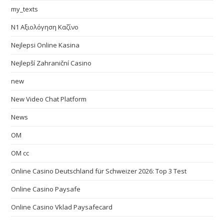
my_texts
N1 Αξιολόγηση Καζίνο
Nejlepsi Online Kasina
Nejlepší Zahraniční Casino
new
New Video Chat Platform
News
OM
OM cc
Online Casino Deutschland für Schweizer 2026: Top 3 Test
Online Casino Paysafe
Online Casino Vklad Paysafecard