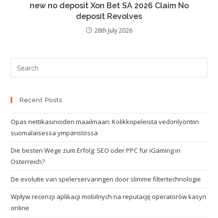
new no deposit Xon Bet SA 2026 Claim No
deposit Revolves
28th July 2026
Recent Posts
Opas nettikasinoiden maailmaan: Kolikkopeleistä vedonlyöntiin
suomalaisessa ympäristössä
Die besten Wege zum Erfolg: SEO oder PPC für iGaming in
Österreich?
De evolutie van spelerservaringen door slimme filtertechnologie
Wpływ recenzji aplikacji mobilnych na reputację operatorów kasyn
online