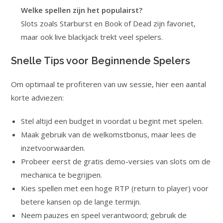
Welke spellen zijn het populairst?
Slots zoals Starburst en Book of Dead zijn favoriet,
maar ook live blackjack trekt veel spelers.
Snelle Tips voor Beginnende Spelers
Om optimaal te profiteren van uw sessie, hier een aantal
korte adviezen:
Stel altijd een budget in voordat u begint met spelen.
Maak gebruik van de welkomstbonus, maar lees de
inzetvoorwaarden.
Probeer eerst de gratis demo-versies van slots om de
mechanica te begrijpen.
Kies spellen met een hoge RTP (return to player) voor
betere kansen op de lange termijn.
Neem pauzes en speel verantwoord; gebruik de