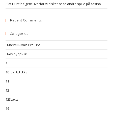
Slot Hunt-bølgen: Hvorfor vi elsker at se andre spille på casino
Recent Comments
Categories
! Marvel Rivals Pro Tips
! Без рубрики
1
10_07_AU_AKS
11
12
123texts
16