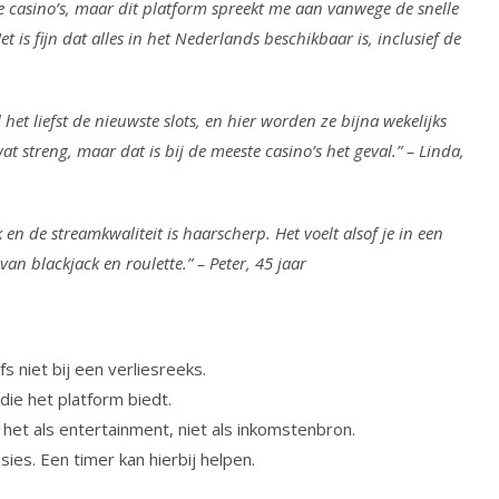
line casino’s, maar dit platform spreekt me aan vanwege de snelle
t is fijn dat alles in het Nederlands beschikbaar is, inclusief de
l het liefst de nieuwste slots, en hier worden ze bijna wekelijks
 streng, maar dat is bij de meeste casino’s het geval.” – Linda,
jk en de streamkwaliteit is haarscherp. Het voelt alsof je in een
van blackjack en roulette.” – Peter, 45 jaar
fs niet bij een verliesreeks.
 die het platform biedt.
het als entertainment, niet als inkomstenbron.
es. Een timer kan hierbij helpen.