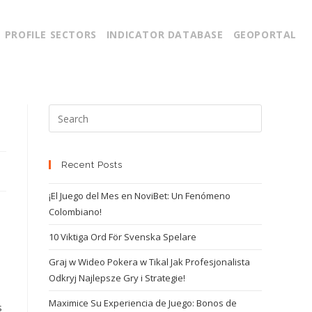
PROFILE SECTORS
INDICATOR DATABASE
GEOPORTAL
Recent Posts
¡El Juego del Mes en NoviBet: Un Fenómeno
Colombiano!
10 Viktiga Ord För Svenska Spelare
Graj w Wideo Pokera w Tikal Jak Profesjonalista
Odkryj Najlepsze Gry i Strategie!
Maximice Su Experiencia de Juego: Bonos de
s