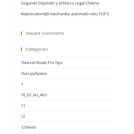
Segundo Depósito y el Marco Legal Chileno
Nejinovativnější mechaniky automatů roku TOP 5
Recent Comments
Categories
! Marvel Rivals Pro Tips
! Без рубрики
1
10_07_AU_AKS
11
12
123texts