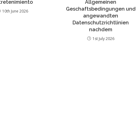
tretenimiento
Allgemeinen
Geschaftsbedingungen und
10th June 2026
angewandten
Datenschutzrichtlinien
nachdem
1st July 2026