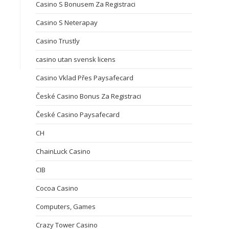
Casino S Bonusem Za Registraci
Casino S Neterapay
Casino Trustly
casino utan svensk licens
Casino Vklad Přes Paysafecard
České Casino Bonus Za Registraci
České Casino Paysafecard
CH
ChainLuck Casino
CIB
Cocoa Casino
Computers, Games
Crazy Tower Сasino