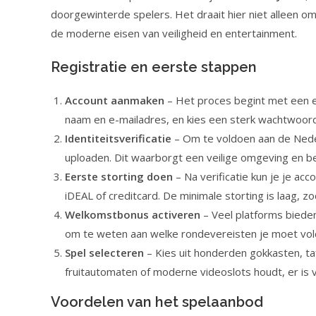
doorgewinterde spelers. Het draait hier niet alleen o
de moderne eisen van veiligheid en entertainment.
Registratie en eerste stappen
Account aanmaken
– Het proces begint met een ee
naam en e-mailadres, en kies een sterk wachtwoord.
Identiteitsverificatie
– Om te voldoen aan de Neder
uploaden. Dit waarborgt een veilige omgeving en b
Eerste storting doen
– Na verificatie kun je je ac
iDEAL of creditcard. De minimale storting is laag, z
Welkomstbonus activeren
– Veel platforms biede
om te weten aan welke rondevereisten je moet vol
Spel selecteren
– Kies uit honderden gokkasten, tafe
fruitautomaten of moderne videoslots houdt, er is v
Voordelen van het spelaanbod