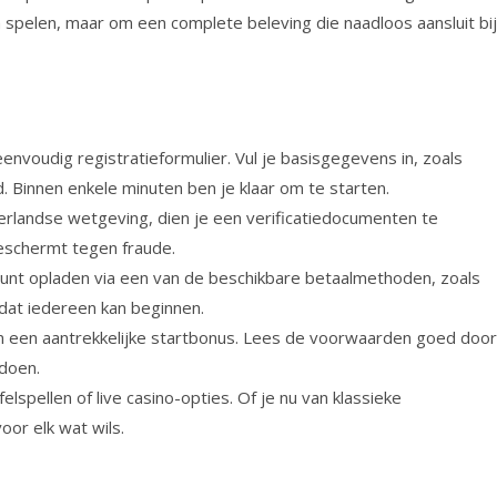
m spelen, maar om een complete beleving die naadloos aansluit bij
nvoudig registratieformulier. Vul je basisgegevens in, zoals
 Binnen enkele minuten ben je klaar om te starten.
landse wetgeving, dien je een verificatiedocumenten te
eschermt tegen fraude.
count opladen via een van de beschikbare betaalmethoden, zoals
odat iedereen kan beginnen.
n een aantrekkelijke startbonus. Lees de voorwaarden goed door
doen.
lspellen of live casino-opties. Of je nu van klassieke
oor elk wat wils.