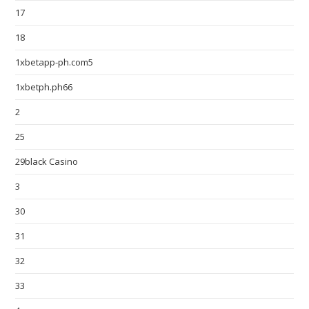
17
18
1xbetapp-ph.com5
1xbetph.ph66
2
25
29black Casino
3
30
31
32
33