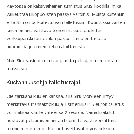
Käytössä on kaksivaiheinen tunnistus SMS-koodilla, mikä
vaikeuttaa ulkopuolisten pääsyä varoihisi. Muista kuitenkin,
että Siru on tarkoitettu vain talletuksiin. Kotiutuksia varten
sinun on aina valittava toinen maksutapa, kuten
verkkopankki tai nettilompakko. Tämä on tärkeää
huomioida jo ennen pelien aloittamista.
Nain Siru Kasinot toimivat ja mita pelaajan tulee tietää
maksuista
Kustannukset ja talletusrajat
Ole tarkkana kulujen kanssa, sillä Siru Mobileen liittyy
merkittäviä transaktiokuluja. Esimerkiksi 15 euron talletus
voi maksaa sinulle yhteensä 25 euroa. Nämä lisäkulut
nostavat pelaamisen hintaa huomattavasti verrattuna
muihin menetelmiin. Kasinot asettavat myös tiukkoja