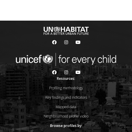
Resources:
Profiling methodology
Key findings and indicators
Mapped data
Neighbourhood profile video
Browse profiles by: