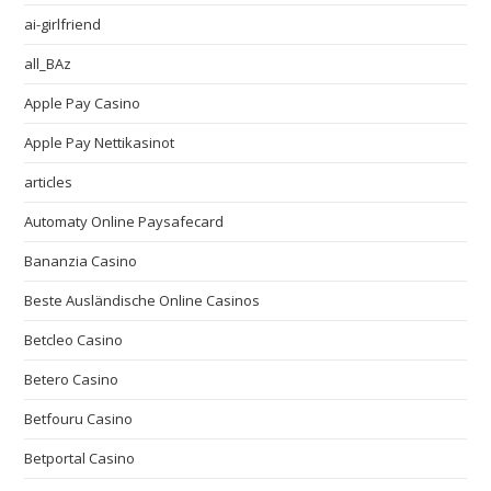
ai-girlfriend
all_BAz
Apple Pay Casino
Apple Pay Nettikasinot
articles
Automaty Online Paysafecard
Bananzia Casino
Beste Ausländische Online Casinos
Betcleo Casino
Betero Casino
Betfouru Casino
Betportal Casino