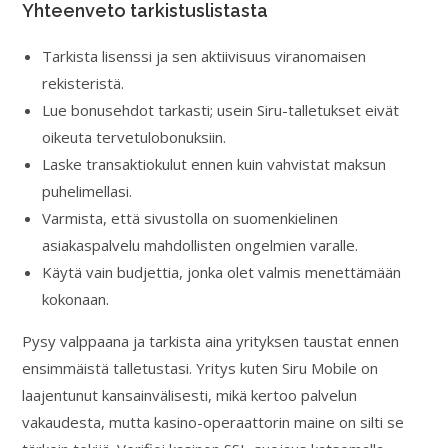
Yhteenveto tarkistuslistasta
Tarkista lisenssi ja sen aktiivisuus viranomaisen
rekisteristä.
Lue bonusehdot tarkasti; usein Siru-talletukset eivät
oikeuta tervetulobonuksiin.
Laske transaktiokulut ennen kuin vahvistat maksun
puhelimellasi.
Varmista, että sivustolla on suomenkielinen
asiakaspalvelu mahdollisten ongelmien varalle.
Käytä vain budjettia, jonka olet valmis menettämään
kokonaan.
Pysy valppaana ja tarkista aina yrityksen taustat ennen
ensimmäistä talletustasi. Yritys kuten Siru Mobile on
laajentunut kansainvälisesti, mikä kertoo palvelun
vakaudesta, mutta kasino-operaattorin maine on silti se