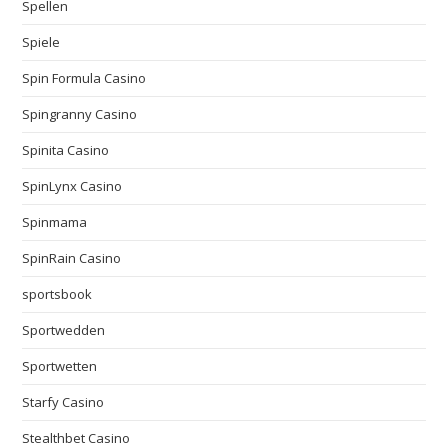
Spellen
Spiele
Spin Formula Casino
Spingranny Casino
Spinita Casino
SpinLynx Casino
Spinmama
SpinRain Casino
sportsbook
Sportwedden
Sportwetten
Starfy Casino
Stealthbet Casino