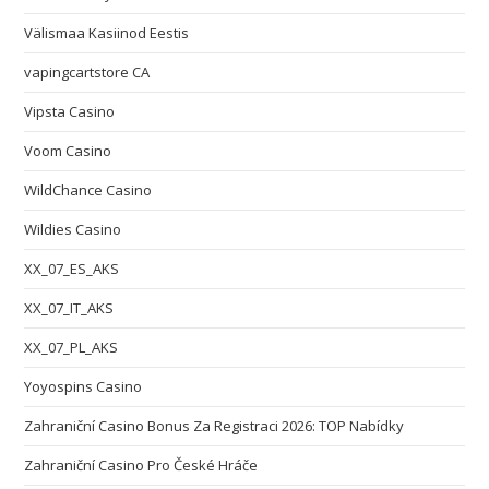
Välismaa Kasiinod Eestis
vapingcartstore CA
Vipsta Casino
Voom Casino
WildChance Casino
Wildies Casino
XX_07_ES_AKS
XX_07_IT_AKS
XX_07_PL_AKS
Yoyospins Casino
Zahraniční Casino Bonus Za Registraci 2026: TOP Nabídky
Zahraniční Casino Pro České Hráče