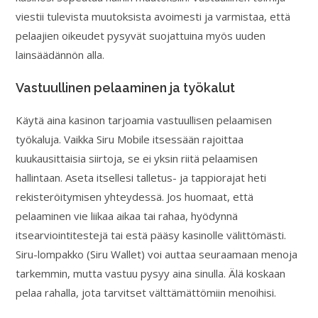
viestii tulevista muutoksista avoimesti ja varmistaa, että
pelaajien oikeudet pysyvät suojattuina myös uuden
lainsäädännön alla.
Vastuullinen pelaaminen ja työkalut
Käytä aina kasinon tarjoamia vastuullisen pelaamisen
työkaluja. Vaikka Siru Mobile itsessään rajoittaa
kuukausittaisia siirtoja, se ei yksin riitä pelaamisen
hallintaan. Aseta itsellesi talletus- ja tappiorajat heti
rekisteröitymisen yhteydessä. Jos huomaat, että
pelaaminen vie liikaa aikaa tai rahaa, hyödynnä
itsearviointitestejä tai estä pääsy kasinolle välittömästi.
Siru-lompakko (Siru Wallet) voi auttaa seuraamaan menoja
tarkemmin, mutta vastuu pysyy aina sinulla. Älä koskaan
pelaa rahalla, jota tarvitset välttämättömiin menoihisi.