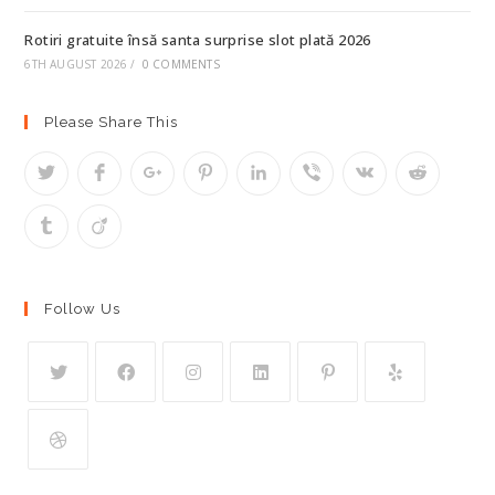
Rotiri gratuite însă santa surprise slot plată 2026
6TH AUGUST 2026
/
0 COMMENTS
Please Share This
Follow Us