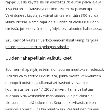
rajoja: uusille käyttäjille on asetettu 70 euron päiväraja ja
150 euron kuukausiraja ensimmäisten 90 päivän ajaksi.
Vakiintuneet käyttäjät voivat siirtää enintään 300 euroa
kuukaudessa. Nämä rajat on suunniteltu vastuullisuuden
nimissä, joten käytä niitä hyödyksesi talouden hallinnassa.
Siru Kasinot vastaan verkkopankkimaksut kumpi tarjoaa
parempaa vastinetta pelaajan rahoille
Uuden rahapelilain vaikutukset
Suomen rahapelijärjestelmä on suuren muutoksen edessä.
Hallitus valmistelee uudistusta, jonka myötä Veikkauksen
monopoli poistuu ja ulkomaiset kasinot voivat hakea
kotimaista lisenssiä 1.1.2027 alkaen. Tämä vaikuttaa
suoraan Siru-kasinoiden markkinaan, kun pelialustoja
aletaan säännellä tiukemmin. Seuraa aktiivisesti, miten
kasinosi sopeutuu näihin muutoksiin. Vastuullinen toimija