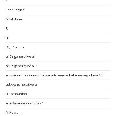
4
5bet Casino
6084 done
8
8,6
8ty8 Casino
a16z generative ai
a16z generative ai 1
acomics.ru~kazino-riobet-rabotchee-zerkalo-na-segodnya 100
adobe generative ai
ai companion
ai in finance examples 1
AI News